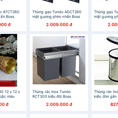
do ATCT260
Thùng gạo Tundo ADCT260
Thùng gạo T
 ấn Boss
mặt gương phím nhấn Boss
mặt gương ph
60 mm
R214*C650*S460mm
R250*C650*
000 đ
2.009.000 đ
2.00
0 12 x 12 x
Thùng rác inox Tundo
Thùng rác in
oặc màu
RCT300 kiểu đôi Boss
kiểu đơn gắn
R260*C365*S480 mm
R315*C430*
00 đ
2.009.000 đ
827