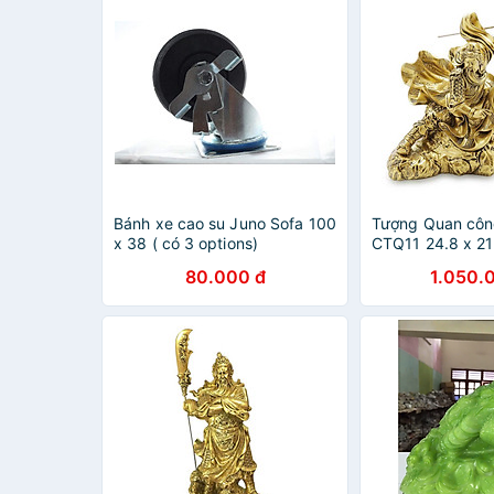
Bánh xe cao su Juno Sofa 100
Tượng Quan côn
x 38 ( có 3 options)
CTQ11 24.8 x 2
vàng hoặc màu x
80.000 đ
1.050.