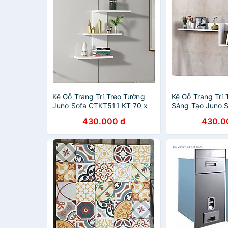
Kệ Gỗ Trang Trí Treo Tường
Kệ Gỗ Trang Trí
Juno Sofa CTKT511 KT 70 x
Sáng Tạo Juno 
60 x 21.7cm
CTKT506 KT 120
430.000 đ
430.0
16.7cm