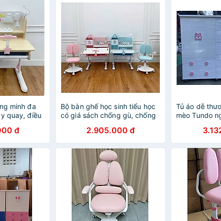
ông minh đa
Bộ bàn ghế học sinh tiểu học
Tủ áo dễ thươ
ay quay, điều
có giá sách chống gù, chống
mèo Tundo n
ng, chống lóa
cận, tay quay, chỉnh góc đến
1m25 x sâu 
000 đ
2.905.000 đ
3.13
gang 100cm
60 độ CTF10 Tundo