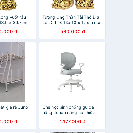
ông vuốt râu
Tượng Ông Thần Tài Thổ Địa
13.9 x 39.7cm
Lớn CTT8 13x 13 x 17 cm mạ
 màu xanh lựa
vàng hoặc màu xanh lựa chọn
0.000 đ
530.000 đ
ắt giá rẻ Juno
Ghế học sinh chống gù đa
năng Tundo nâng hạ chiều
cao tay gạt CT G18 có khóa
0.000 đ
1.177.000 đ
bánh trọng lực, xoay 360 độ