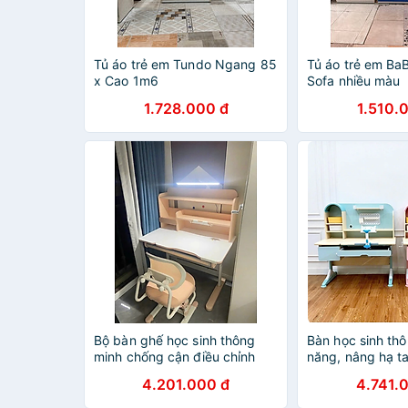
Tủ áo trẻ em Tundo Ngang 85
Tủ áo trẻ em Ba
x Cao 1m6
Sofa nhiều màu
1.728.000 đ
1.510.
Bộ bàn ghế học sinh thông
Bàn học sinh th
minh chống cận điều chỉnh
năng, nâng hạ t
cao thấp tay quay Tundo
chỉnh góc nghiê
4.201.000 đ
4.741.
CTIRSP100 kèm đèn ngang
Tundo CTS06 n
100cm