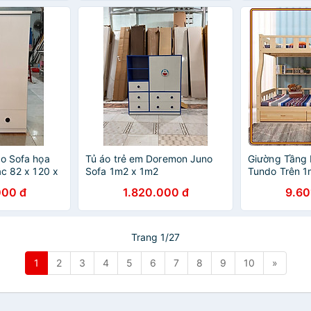
no Sofa họa
Tủ áo trẻ em Doremon Juno
Giường Tầng 
ắc 82 x 120 x
Sofa 1m2 x 1m2
Tundo Trên 1
000 đ
1.820.000 đ
9.60
Trang 1/27
1
2
3
4
5
6
7
8
9
10
»