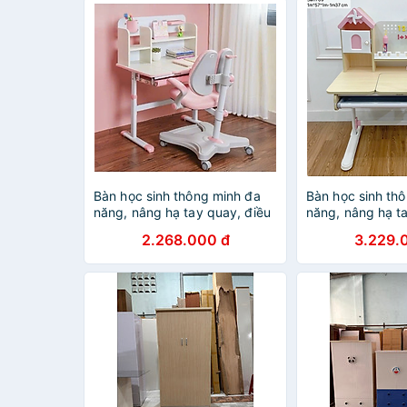
Bàn học sinh thông minh đa
Bàn học sinh th
năng, nâng hạ tay quay, điều
năng, nâng hạ t
chỉnh góc nghiêng, chống cận
chỉnh góc nghiê
2.268.000 đ
3.229.
Tundo CTIRS80 ngang 80cm
Tundo CTF09 n