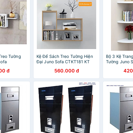
 Treo Tường
Kệ Để Sách Treo Tường Hiện
Bộ 3 Kệ Trang
Sofa
Đại Juno Sofa CTKT181 KT
Tường Juno S
 x 30 x
62cm x 80cm x 15cm
Tròn (Không 
00 đ
560.000 đ
420
Tường) KT 2