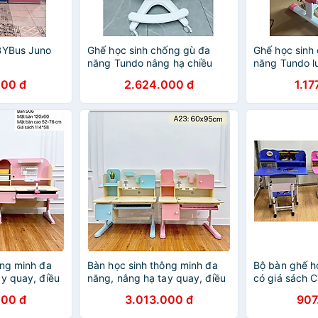
BYBus Juno
Ghế học sinh chống gù đa
Ghế học sinh
năng Tundo nâng hạ chiều
năng Tundo l
cao tay gạt CT GV26 có khóa
lưng ra vào 
000 đ
2.624.000 đ
1.17
bánh trọng lực, xoay 360 độ
ông minh đa
Bàn học sinh thông minh đa
Bộ bàn ghế họ
ay quay, điều
năng, nâng hạ tay quay, điều
có giá sách 
ng, chống lóa
chỉnh góc nghiêng, chống lóa
ngang 70 cm
000 đ
3.013.000 đ
907
gang 120cm
Tundo CTA23 ngang 95cm