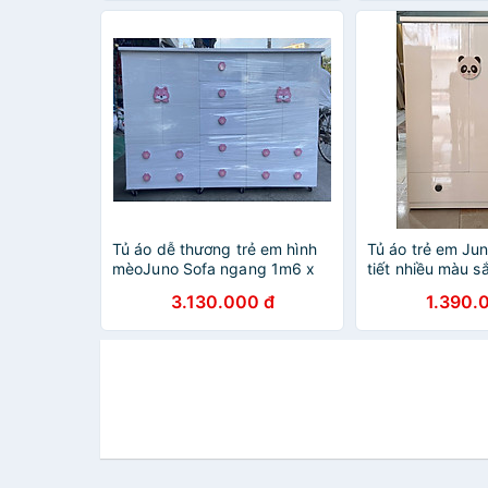
Tủ áo dễ thương trẻ em hình
Tủ áo trẻ em Ju
mèoJuno Sofa ngang 1m6 x
tiết nhiều màu s
Cao 1m25 x sâu 45 cm
45 cm
3.130.000 đ
1.390.