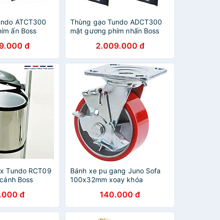
undo ATCT300
Thùng gạo Tundo ADCT300
ím ấn Boss
mặt gương phím nhấn Boss
S460 mm
R250*C650*S460 mm
9.000 đ
2.009.000 đ
ox Tundo RCT09
Bánh xe pu gang Juno Sofa
 cánh Boss
100x32mm xoay khóa
S315 mm
.000 đ
140.000 đ