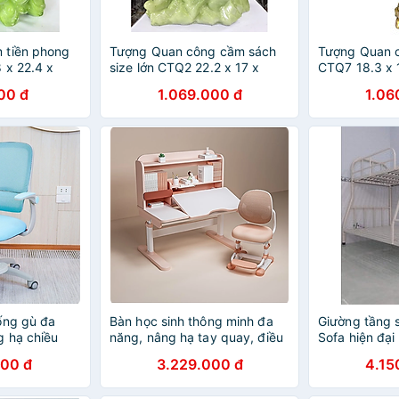
 tiền phong
Tượng Quan công cầm sách
Tượng Quan c
 x 22.4 x
size lớn CTQ2 22.2 x 17 x
CTQ7 18.3 x 
ạ vàng hoặc
28.7cm Tundo mạ vàng hoặc
mạ vàng hoặc
00 đ
1.069.000 đ
1.06
ọn
màu xanh lựa chọn
chọn
ống gù đa
Bàn học sinh thông minh đa
Giường tầng s
 hạ chiều
năng, nâng hạ tay quay, điều
Sofa hiện đại
GV27 có khóa
chỉnh góc nghiêng, chống cận
000 đ
3.229.000 đ
4.15
 xoay 360 độ
Tundo CTIRPro100 kèm đèn
ngang 100cm