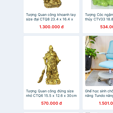
Tượng Quan công khoanh tay
Tượng Cóc ngậm
size đại CTQ8 23.4 x 16.4 x
thủy CTV33 18.8
28.6cm mạ vàng hoặc màu
20.4cm Tundo m
1.300.000 đ
534.0
xanh lựa chọn
màu xanh lựa ch
Tượng Quan công đứng size
Ghế học sinh ch
nhỏ CTQ6 15.5 x 12.6 x 30cm
năng Tundo nâng
mạ vàng hoặc màu xanh lựa
cao tay gạt CT 
570.000 đ
1.501.
chọn
bánh trọng lực,