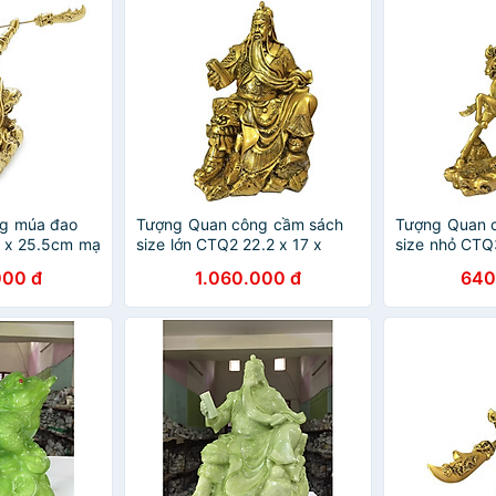
g múa đao
Tượng Quan công cầm sách
Tượng Quan 
1 x 25.5cm mạ
size lớn CTQ2 22.2 x 17 x
size nhỏ CTQ3
anh lựa chọn
28.7cm mạ vàng hoặc màu
21.9cm mạ v
000 đ
1.060.000 đ
640
xanh lựa chọn
xanh lựa chọ