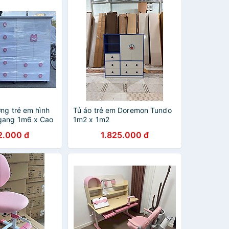
ng trẻ em hình
Tủ áo trẻ em Doremon Tundo
gang 1m6 x Cao
1m2 x 1m2
45 cm
2.000 đ
1.825.000 đ