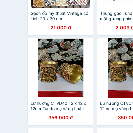
Gạch ốp mỹ thuật Vintage cổ
Thùng gạo Tun
kính 20 x 20 cm
mặt gương phím
R214*C650*S4
21.000 đ
2.009.
Lư hương CTVD40 12 x 12 x
Lư hương CTVD4
12cm Tundo mạ vàng hoặc
12cm mạ vàng h
màu xanh lựa chọn
xanh lựa chọn
356.000 đ
350.0