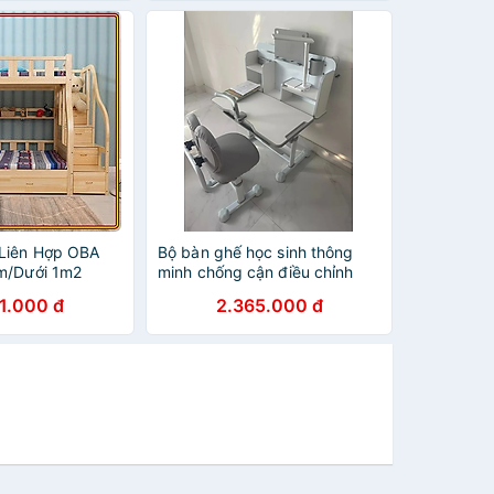
Liên Hợp OBA
Bộ bàn ghế học sinh thông
m/Dưới 1m2
minh chống cận điều chỉnh
cao thấp Tundo
1.000 đ
2.365.000 đ
CTIRSSA16plus ngang 80cm