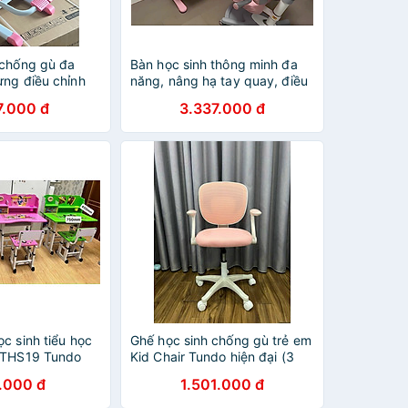
 chống gù đa
Bàn học sinh thông minh đa
ưng điều chỉnh
năng, nâng hạ tay quay, điều
được CT G80
chỉnh góc nghiêng, chống cận
7.000 đ
3.337.000 đ
Tundo CTIRS110 ngang
110cm
c sinh tiểu học
Ghế học sinh chống gù trẻ em
CTHS19 Tundo
Kid Chair Tundo hiện đại (3
màu)
.000 đ
1.501.000 đ