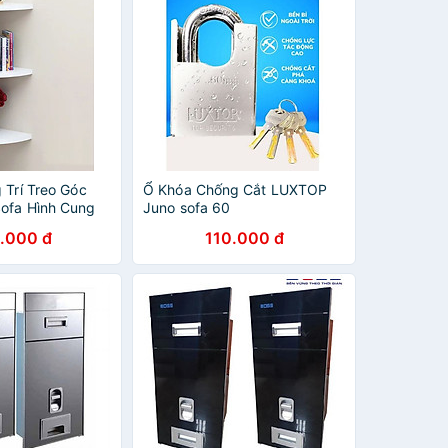
 Trí Treo Góc
Ổ Khóa Chống Cắt LUXTOP
ofa Hình Cung
Juno sofa 60
Cần Khoan
.000 đ
110.000 đ
8x 28x1.8cm