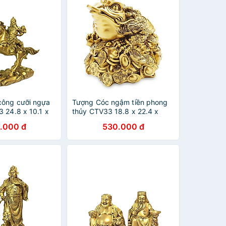
công cưỡi ngựa
Tượng Cóc ngậm tiền phong
 24.8 x 10.1 x
thủy CTV33 18.8 x 22.4 x
àng hoặc màu
20.4cm mạ vàng hoặc màu
.000 đ
530.000 đ
n
xanh lựa chọn