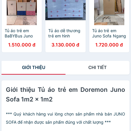
Tủ áo trẻ em
Tủ áo dễ thương
Tủ áo trẻ em
BaBYBus Juno
trẻ em hình
Juno Sofa Ngang
Sofa nhiều màu
mèoJuno Sofa
85 x Cao 1m6
1.510.000 đ
3.130.000 đ
1.720.000 đ
ngang 1m6 x
Cao 1m25 x sâu
45 cm
GIỚI THIỆU
CHI TIẾT
Giới thiệu Tủ áo trẻ em Doremon Juno
Sofa 1m2 x 1m2
*** Quý khách hàng vui lòng chọn sản phẩm nhà bán JUNO
SOFA để nhận được sản phẩm đúng với chất lượng ***