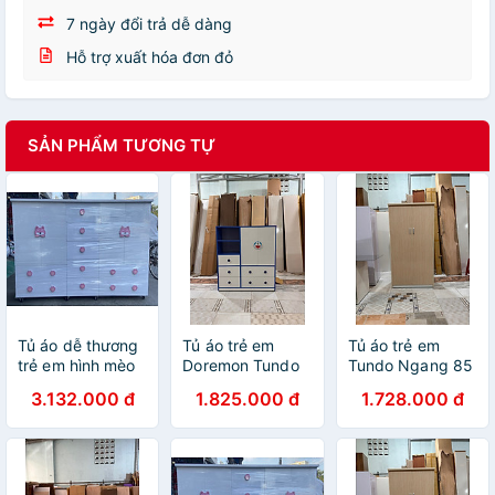
7 ngày đổi trả dễ dàng
Hỗ trợ xuất hóa đơn đỏ
SẢN PHẨM TƯƠNG TỰ
Tủ áo dễ thương
Tủ áo trẻ em
Tủ áo trẻ em
trẻ em hình mèo
Doremon Tundo
Tundo Ngang 85
Tundo ngang
1m2 x 1m2
x Cao 1m6
3.132.000 đ
1.825.000 đ
1.728.000 đ
1m6 x Cao 1m25
x sâu 45 cm