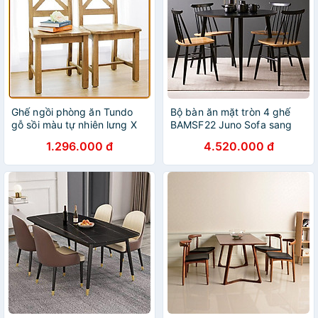
Ghế ngồi phòng ăn Tundo
Bộ bàn ăn mặt tròn 4 ghế
gỗ sồi màu tự nhiên lưng X
BAMSF22 Juno Sofa sang
trọng giá rẻ
1.296.000 đ
4.520.000 đ