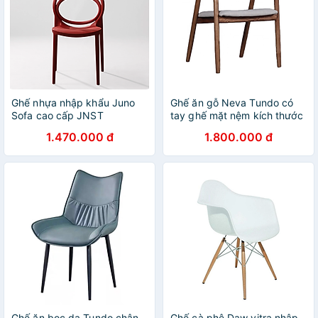
Ghế nhựa nhập khẩu Juno
Ghế ăn gỗ Neva Tundo có
Sofa cao cấp JNST
tay ghế mặt nệm kích thước
CircusCT hàng thiết kế
54 x 58 x 78cm
1.470.000 đ
1.800.000 đ
Ghế ăn bọc da Tundo chân
Ghế cà phê Daw vitra nhập