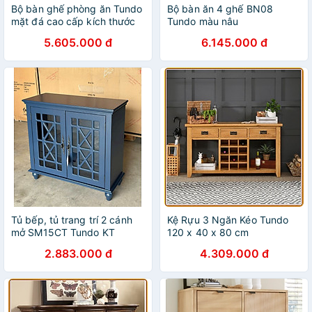
Bộ bàn ghế phòng ăn Tundo
Bộ bàn ăn 4 ghế BN08
mặt đá cao cấp kích thước
Tundo màu nâu
lựa chọn 4 hoặc 6 ghế
5.605.000 đ
6.145.000 đ
Monet
Tủ bếp, tủ trang trí 2 cánh
Kệ Rựu 3 Ngăn Kéo Tundo
mở SM15CT Tundo KT
120 x 40 x 80 cm
Ngang 86 x Sâu 37 x Cao
2.883.000 đ
4.309.000 đ
82 / cm