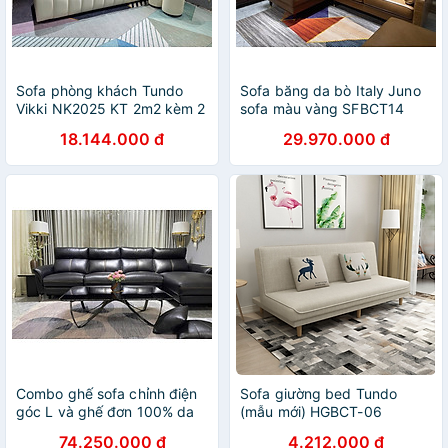
Sofa phòng khách Tundo
Sofa băng da bò Italy Juno
Vikki NK2025 KT 2m2 kèm 2
sofa màu vàng SFBCT14
đôn tròn
2m1 hàng cao cấp chuẩn da
18.144.000 đ
29.970.000 đ
bò nhập khẩu Ý
Combo ghế sofa chỉnh điện
Sofa giường bed Tundo
góc L và ghế đơn 100% da
(mẫu mới) HGBCT-06
bò Italy Juno sofa màu đen –
74.250.000 đ
4.212.000 đ
SFDLCT30 3m3 x 1m7 hàng