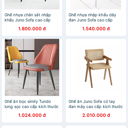
Ghế nhựa chân sắt nhập
Ghế nhựa nhập khẩu dây
khẩu Juno Sofa cao cấp
đan Juno Sofa cao cấp
JNST Amelie21CT 42 x 43 x
JNST 3038CT 60 x 52 x 81
1.800.000 đ
1.540.000 đ
82 cm
cm
Ghế ăn bọc simily Tundo
Ghế ăn Juno Sofa có tay
lưng sọc cao cấp kích thước
đan mây cao cấp kích thước
45 x 47 x 85 cm
52 x 58 x 78cm
1.024.000 đ
2.010.000 đ