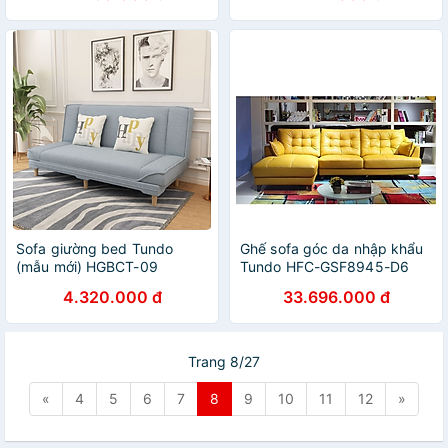
cao cấp chuẩn da bò nhập
khẩu Ý
Sofa giường bed Tundo
Ghế sofa góc da nhập khẩu
(mẫu mới) HGBCT-09
Tundo HFC-GSF8945-D6
cao cấp
4.320.000 đ
33.696.000 đ
Trang 8/27
«
4
5
6
7
8
9
10
11
12
»