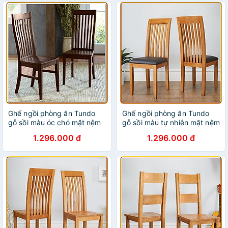
Ghế ngồi phòng ăn Tundo
Ghế ngồi phòng ăn Tundo
gỗ sồi màu óc chó mặt nệm
gỗ sồi màu tự nhiên mặt nệm
5 nan
6 nan
1.296.000 đ
1.296.000 đ