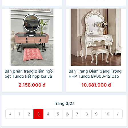
Bàn phấn trang điểm ngồi
Bàn Trang Điểm Sang Trọng
bệt Tundo kết hợp loa và
HHP Tundo BP006-12 Cao
sạc, đặc biệt gương led màu
Cấp
2.158.000 đ
10.681.000 đ
hiện đại
Trang 3/27
«
1
2
3
4
5
6
7
8
9
10
»