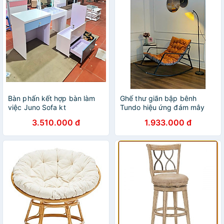
Bàn phấn kết hợp bàn làm
Ghế thư giãn bập bênh
việc Juno Sofa kt
Tundo hiệu ứng đám mây
600x750x450 kéo ra 1m2
hiện đại
3.510.000 đ
1.933.000 đ
kèm đèn led