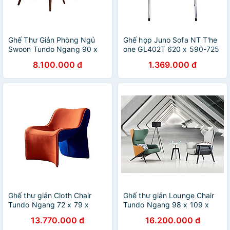
Ghế Thư Giản Phòng Ngủ
Ghế họp Juno Sofa NT T'he
Swoon Tundo Ngang 90 x
one GL402T 620 x 590-725
83,5 x 88,5 cm
x 850 mm
8.100.000 đ
1.369.000 đ
Ghế thư giản Cloth Chair
Ghế thư giản Lounge Chair
Tundo Ngang 72 x 79 x
Tundo Ngang 98 x 109 x
86cm
78cm
13.770.000 đ
16.200.000 đ