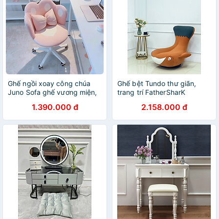
Ghế ngồi xoay công chúa
Ghế bệt Tundo thư giãn,
Juno Sofa ghế vương miện,
trang trí FatherSharK
ghế ngồi bàn trang điểm dễ
1.390.000 đ
2.158.000 đ
thương