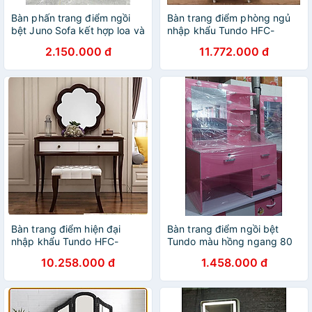
Bàn phấn trang điểm ngồi
Bàn trang điểm phòng ngủ
bệt Juno Sofa kết hợp loa và
nhập khẩu Tundo HFC-
sạc, đặc biệt gương led màu
BP803-08 Trắng cao cấp
2.150.000 đ
11.772.000 đ
hiện đại
Bàn trang điểm hiện đại
Bàn trang điểm ngồi bệt
nhập khẩu Tundo HFC-
Tundo màu hồng ngang 80
BP602-12 cao cấp
cm x cao 110 cm x sâu 42
10.258.000 đ
1.458.000 đ
cm