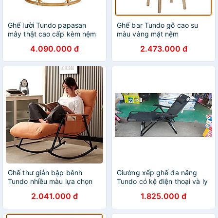
Ghế lười Tundo papasan
Ghế bar Tundo gỗ cao su
mây thật cao cấp kèm nệm
màu vàng mặt nệm
4.090.000 đ
2.473.000 đ
Ghế thư giản bập bênh
Giường xếp ghế đa năng
Tundo nhiều màu lựa chọn
Tundo có kệ điện thoại và ly
nước siêu bền
2.041.000 đ
1.825.000 đ