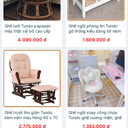
Ghế lười Tundo papasan
Ghế ngồi phòng ăn Tundo
mây thật vải bố cao cấp
gỗ thông kiểu băng lót nệm
màu kem
phối lục bình 78cm
4.090.000 đ
1.609.000 đ
Ghế trượt thư giãn Tundo
Ghế ngồi xoay công chúa
kèm nệm màu hồng 60 x 70
Tundo ghế vương miện, ghế
x 97 cm
ngồi bàn trang điểm dễ
2.775.000 đ
1.393.000 đ
thương