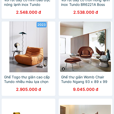
nóng lạnh inox Tundo
inox Tundo BR6221A Boss
BR6220B Boss 480*55*255
420*55*210 mm
2.548.000 đ
2.538.000 đ
mm
Ghế Togo thư giãn cao cấp
Ghế thư giản Womb Chair
Tundo nhiều màu lựa chọn
Tundo Ngang 93 x 89 x 99
cm
2.905.000 đ
9.045.000 đ