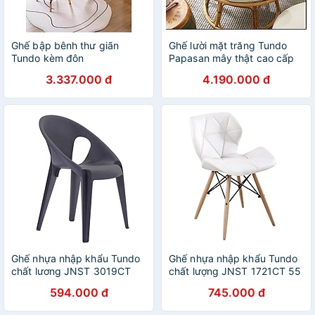
Ghế bập bênh thư giãn
Ghế lười mặt trăng Tundo
Tundo kèm đôn
Papasan mây thật cao cấp
kèm nệm 1m
3.337.000 đ
4.190.000 đ
Ghế nhựa nhập khẩu Tundo
Ghế nhựa nhập khẩu Tundo
chất lương JNST 3019CT
chất lượng JNST 1721CT 55
50 x 50 x 45 cm
x 49 x 71 cm
594.000 đ
745.000 đ