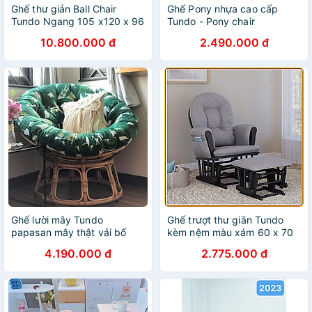
Ghế thư giản Ball Chair
Ghế Pony nhựa cao cấp
Tundo Ngang 105 x120 x 96
Tundo - Pony chair
cm
10.800.000 đ
2.490.000 đ
Ghế lười mây Tundo
Ghế trượt thư giãn Tundo
papasan mây thật vải bố
kèm nệm màu xám 60 x 70
cao cấp màu xanh
x 97 cm
4.190.000 đ
2.775.000 đ