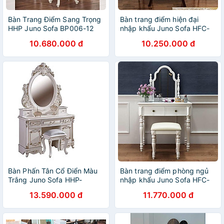
Bàn Trang Điểm Sang Trọng
Bàn trang điểm hiện đại
HHP Juno Sofa BP006-12
nhập khẩu Juno Sofa HFC-
Cao Cấp
BP602-12 cao cấp
10.680.000 đ
10.250.000 đ
Bàn Phấn Tân Cổ Điển Màu
Bàn trang điểm phòng ngủ
Trắng Juno Sofa HHP-
nhập khẩu Juno Sofa HFC-
BP010-12 Cao Cấp
BP803-08 Trắng cao cấp
13.590.000 đ
11.770.000 đ