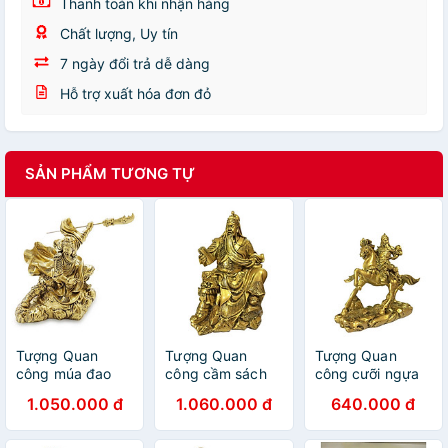
Thanh toán khi nhận hàng
Chất lượng, Uy tín
7 ngày đổi trả dễ dàng
Hỗ trợ xuất hóa đơn đỏ
SẢN PHẨM TƯƠNG TỰ
Tượng Quan
Tượng Quan
Tượng Quan
công múa đao
công cầm sách
công cưỡi ngựa
CTQ11 24.8 x 21
size lớn CTQ2
size nhỏ CTQ3
1.050.000 đ
1.060.000 đ
640.000 đ
x 25.5cm mạ
22.2 x 17 x
24.8 x 10.1 x
vàng hoặc màu
28.7cm mạ vàng
21.9cm mạ vàng
xanh lựa chọn
hoặc màu xanh
hoặc màu xanh