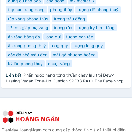
dụng cụ nhà bếp
cốc đông
mx master 3
tuy huu bang dong
phong thủy
tượng dê phong thuỷ
rùa vàng phong thủy
tượng trâu đồng
12 con giáp mạ vàng
tuong rùa
tượng ky hưu đồng
ấn rồng bằng đá
long qui
tượng con rắn
ấn rồng phong thuỷ
long quy
tượng long quy
cóc đá nhỏ màu đen
mặt gỗ phượng hoàng
kỳ lân phong thủy
chuột vàng
Liên kết:
Phấn nước nâng tông thuần chay lâu trôi Dewy
Lasting Vegan Tone-Up Cushion SPF33 PA++ The Face Shop
DienMayHoangNgan.com cung cấp thông tin giá cả thiết bị điện