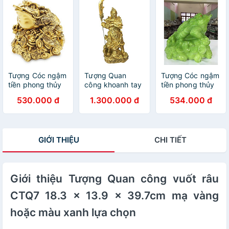
lựa chọn
lựa chọn
Tượng Cóc ngậm
Tượng Quan
Tượng Cóc ngậm
tiền phong thủy
công khoanh tay
tiền phong thủy
CTV33 18.8 x
size đại CTQ8
CTV33 18.8 x
530.000 đ
1.300.000 đ
534.000 đ
22.4 x 20.4cm
23.4 x 16.4 x
22.4 x 20.4cm
mạ vàng hoặc
28.6cm mạ vàng
Tundo mạ vàng
màu xanh lựa
hoặc màu xanh
hoặc màu xanh
chọn
lựa chọn
lựa chọn
GIỚI THIỆU
CHI TIẾT
Giới thiệu Tượng Quan công vuốt râu
CTQ7 18.3 x 13.9 x 39.7cm mạ vàng
hoặc màu xanh lựa chọn