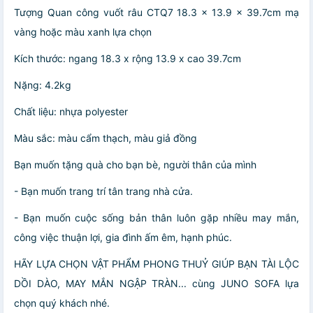
Tượng Quan công vuốt râu CTQ7 18.3 x 13.9 x 39.7cm mạ
vàng hoặc màu xanh lựa chọn
Kích thước: ngang 18.3 x rộng 13.9 x cao 39.7cm
Nặng: 4.2kg
Chất liệu: nhựa polyester
Màu sắc: màu cẩm thạch, màu giả đồng
Bạn muốn tặng quà cho bạn bè, người thân của mình
- Bạn muốn trang trí tân trang nhà cửa.
- Bạn muốn cuộc sống bản thân luôn gặp nhiều may mắn,
công việc thuận lợi, gia đình ấm êm, hạnh phúc.
HÃY LỰA CHỌN VẬT PHẨM PHONG THUỶ GIÚP BẠN TÀI LỘC
DỒI DÀO, MAY MẮN NGẬP TRÀN... cùng JUNO SOFA lựa
chọn quý khách nhé.