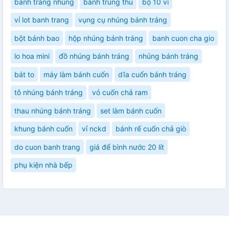
bánh tráng nhúng
bánh trung thu
bộ 10 vỉ
vỉ lot banh trang
vụng cụ nhúng bánh tráng
bột bánh bao
hộp nhúng bánh tráng
banh cuon cha gio
lo hoa mini
đồ nhúng bánh tráng
nhúng bánh tráng
bát to
máy làm bánh cuốn
dĩa cuốn bánh tráng
tô nhúng bánh tráng
vỏ cuốn chả ram
thau nhúng bánh tráng
set làm bánh cuốn
khung bánh cuốn
vỉ nckd
bánh rế cuốn chả giò
do cuon banh trang
giá để bình nước 20 lít
phụ kiện nhà bếp