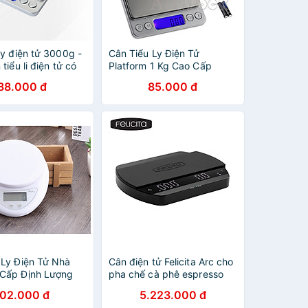
ly điện tử 3000g -
Cân Tiểu Ly Điện Tử
tiểu li điện tử có
Platform 1 Kg Cao Cấp
 xác cao
88.000 đ
85.000 đ
 Ly Điện Tử Nhà
Cân điện tử Felicita Arc cho
Cấp Định Lượng
pha chế cà phê espresso
 B05
đồ uống có đếm giờ pin sạc
102.000 đ
5.223.000 đ