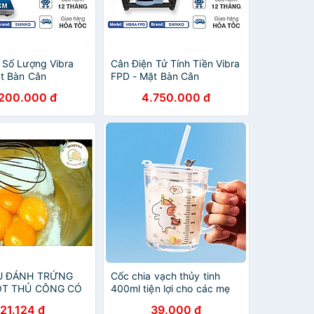
Số Lượng Vibra
Cân Điện Tử Tính Tiền Vibra
t Bàn Cân
FPD - Mặt Bàn Cân
0MM
500X600MM
.200.000 đ
4.750.000 đ
Ụ ĐÁNH TRỨNG
Cốc chia vạch thủy tinh
ỘT THỦ CÔNG CÓ
400ml tiện lợi cho các mẹ
GIẢ TRE -
căn chỉnh mực nước và sữa
21.124 đ
39.000 đ
A
hàng ngày