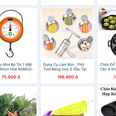
o Mini Bỏ Túi 1 Mặt
Dụng Cụ Làm Bún , Phở
Chảo Đổ 
 Nhơn Hòa NHMGS-
Tươi Bằng Inox 5 Đầu Tại
Căn 8 Kh
g Chính Hãng
Nhà PaKaSa
75.000 đ
166.600 đ