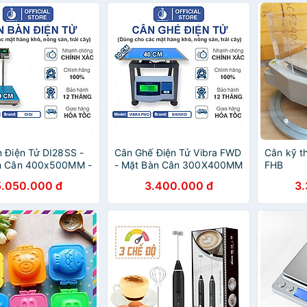
 Điện Tử DI28SS -
Cân Ghế Điện Tử Vibra FWD
Cân kỹ t
n Cân 400x500MM -
- Mặt Bàn Cân 300X400MM
FHB
ống Nước
5.050.000 đ
3.400.000 đ
3