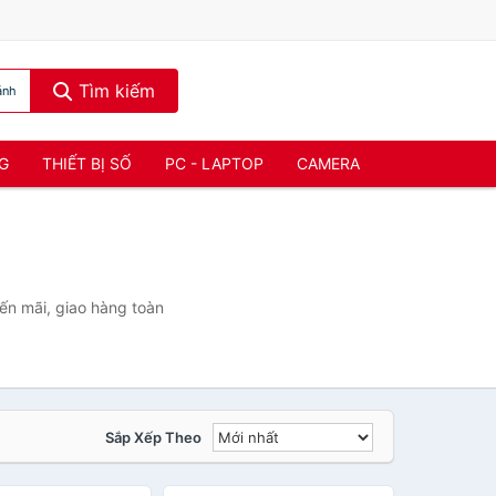
Tìm kiếm
ánh
NG
THIẾT BỊ SỐ
PC - LAPTOP
CAMERA
ến mãi, giao hàng toàn
Sắp Xếp Theo