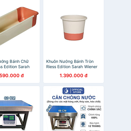
ướng Bánh Chữ
Khuôn Nướng Bánh Tròn
s Edition Sarah
Riess Edition Sarah Wiener
0638-570
0674-570 8x4cm
.590.000 đ
1.390.000 đ
8cm hàng chính
Cream/Peach