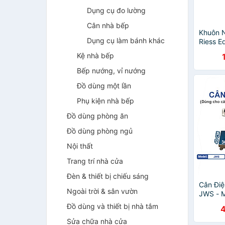
Dụng cụ đo lường
Cân nhà bếp
Khuôn 
Dụng cụ làm bánh khác
Riess E
0682-5
Kệ nhà bếp
Cream/
hãng
Bếp nướng, vỉ nướng
Đồ dùng một lần
Phụ kiện nhà bếp
Đồ dùng phòng ăn
Đồ dùng phòng ngủ
Nội thất
Trang trí nhà cửa
Đèn & thiết bị chiếu sáng
Cân Đi
Ngoài trời & sân vườn
JWS - M
300x4
Đồ dùng và thiết bị nhà tắm
Sửa chữa nhà cửa