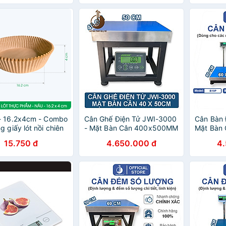
- 16.2x4cm - Combo
Cân Ghế Điện Tử JWI-3000
Cân Bàn 
g giấy lót nồi chiên
- Mặt Bàn Cân 400x500MM
Mặt Bàn
ầu, giấy nến chống
15.750 đ
4.650.000 đ
4
ịu nhiệt cao