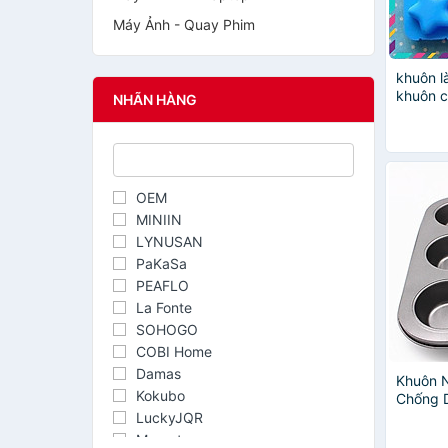
Máy Ảnh - Quay Phim
khuôn l
khuôn 
NHÃN HÀNG
cho bé
OEM
MINIIN
LYNUSAN
PaKaSa
PEAFLO
La Fonte
SOHOGO
COBI Home
Damas
Khuôn 
Kokubo
Chống 
LuckyJQR
Marcato