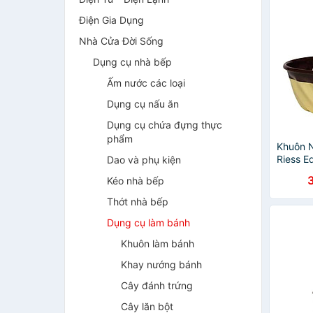
Điện Gia Dụng
Nhà Cửa Đời Sống
Dụng cụ nhà bếp
Ấm nước các loại
Dụng cụ nấu ăn
Dụng cụ chứa đựng thực
phẩm
Khuôn 
Riess E
Dao và phụ kiện
0495-5
Kéo nhà bếp
Chocola
chính h
Thớt nhà bếp
Dụng cụ làm bánh
Khuôn làm bánh
Khay nướng bánh
Cây đánh trứng
Cây lăn bột