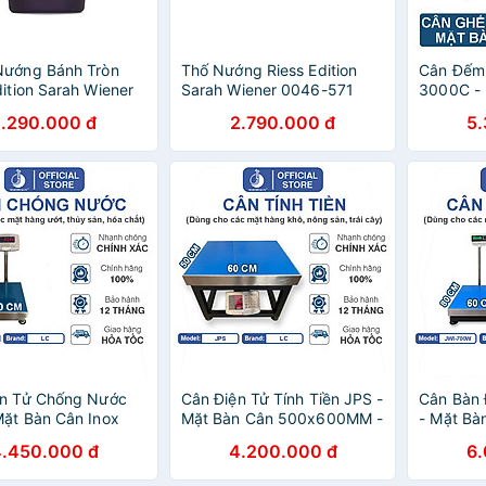
Nướng Bánh Tròn
Thố Nướng Riess Edition
Cân Đếm
dition Sarah Wiener
Sarah Wiener 0046-571
3000C - 
71 8x4cm
33x20cm hàng chính hãng
500x60
1.290.000 đ
2.790.000 đ
5
Plum hàng chính
ện Tử Chống Nước
Cân Điện Tử Tính Tiền JPS -
Cân Bàn
ặt Bàn Cân Inox
Mặt Bàn Cân 500x600MM -
- Mặt B
00mm
Đầu Chống Nước
4.450.000 đ
4.200.000 đ
6