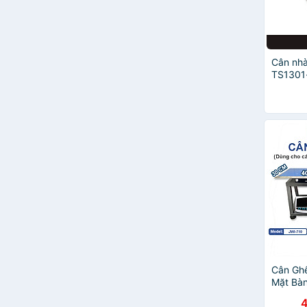
ZOKU
Vĩnh Trường
Vạn Lợi
Hofaco
Cân nhà
HUỲNH ANH
TS1301
Luminarc
viet nhat plastic
SANNENG
Ocuisine
Uncle Bill's
Eufood
Lodge
Annapurna
Breadleaf
Mosa
Song Long Plastic
UniBaker
Dolmer
Cân Ghế
Mặt Bà