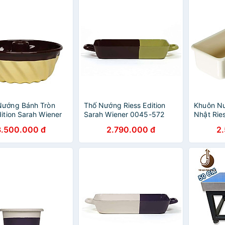
Nướng Bánh Tròn
Thố Nướng Riess Edition
Khuôn N
dition Sarah Wiener
Sarah Wiener 0045-572
Nhật Ries
73 22cm
29x18cm hàng chính hãng
Wiener 
3.500.000 đ
2.790.000 đ
2
te/Vanilla hàng
30x10x7,
ãng
hãng