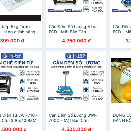
 bếp 5kg Tiross
Cân Đếm Số Lượng Vibra
Cân Đếm 
- Hàng chính hãng
FCD - Mặt Bàn Cân
FCD - Mặ
500X600MM
300X40
399.000 đ
4.750.000 đ
3
 Điện Tử JWI-710 -
Cân Đếm Số Lượng JWI-
DỤNG C
n Cân 300x400MM
700C - Mặt Bàn Cân
ĐÁNH B
400x500MM
TAY CẦM 
4.500.000 đ
4.500.000 đ
HENRYS