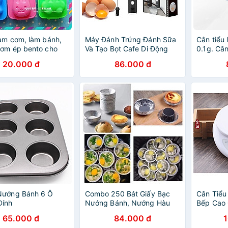
àm cơm, làm bánh,
Máy Đánh Trứng Đánh Sữa
Cân tiểu 
cơm ép bento cho
Và Tạo Bọt Cafe Di Động
0.1g. Cân 
Cầm Tay 3 Tốc Độ Sử Dụng
độ chính
20.000 đ
86.000 đ
Sạc USB Thép Không Gỉ
Cao Cấp
Nướng Bánh 6 Ô
Combo 250 Bát Giấy Bạc
Cân Tiểu
Dính
Nướng Bánh, Nướng Hàu
Bếp Cao 
Size 6cm
1g - 5kg
65.000 đ
84.000 đ