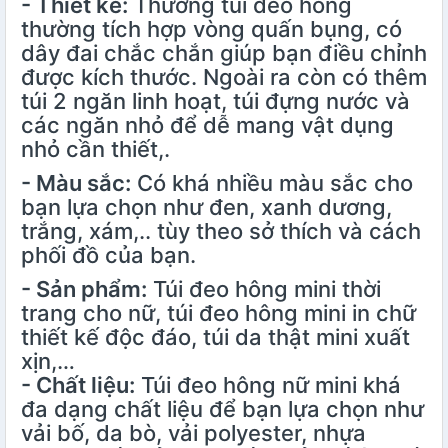
- Thiết kế:
Thường túi đeo hông
thường tích hợp vòng quấn bụng, có
dây đai chắc chắn giúp bạn điều chỉnh
được kích thước. Ngoài ra còn có thêm
túi 2 ngăn linh hoạt, túi đựng nước và
các ngăn nhỏ để dễ mang vật dụng
nhỏ cần thiết,.
- Màu sắc:
Có khá nhiều màu sắc cho
bạn lựa chọn như đen, xanh dương,
trắng, xám,.. tùy theo sở thích và cách
phối đồ của bạn.
- Sản phẩm:
Túi đeo hông mini thời
trang cho nữ, túi đeo hông mini in chữ
thiết kế độc đáo, túi da thật mini xuất
xịn,…
- Chất liệu:
Túi đeo hông nữ mini khá
đa dạng chất liệu để bạn lựa chọn như
vải bố, da bò, vải polyester, nhựa