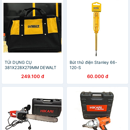
TÚI DỤNG CỤ
Bút thử điện Stanley 66-
381X228X279MM DEWALT
120-S
629053-00- HÀNG CHÍNH
249.100 đ
60.000 đ
HÃNG