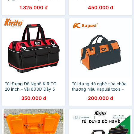
xe chuyên dụng 85 chi tiết
304 cao cấp với nhiều kích
1.325.000 đ
450.000 đ
có hộp đựng đồ
thước khác nhau
Túi Đựng Đồ Nghề KIRITO
Túi đựng đồ nghề sửa chữa
20 inch – Vải 600D Dày 5
thương hiệu Kapusi tools -
Lớp, Đế Nhựa Cứng, Chống
TÚI ĐẾ VẢI
350.000 đ
200.000 đ
Thấm, Nhiều Ngăn màu đỏ