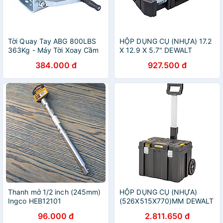
Tời Quay Tay ABG 800LBS
HỘP DỤNG CỤ (NHỰA) 17.2
363Kg - Máy Tời Xoay Cầm
X 12.9 X 5.7" DEWALT
Tay Chuyên Dùng Để Nâng
DWST17805- HÀNG CHÍNH
384.000 đ
927.500 đ
Hạ Hàng Hóa , Máy Móc -
HÃNG
Hàng Chính Hãng
Thanh mở 1/2 inch (245mm)
HỘP DỤNG CỤ (NHỰA)
Ingco HEB12101
(526X515X770)MM DEWALT
DWST83347-1 - HÀNG
96.000 đ
2.811.650 đ
CHÍNH HÃNG