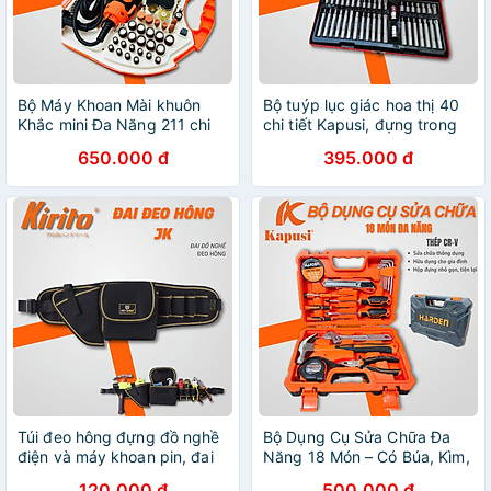
Bộ Máy Khoan Mài khuôn
Bộ tuýp lục giác hoa thị 40
Khắc mini Đa Năng 211 chi
chi tiết Kapusi, đựng trong
tiết 6 tốc độ
hộp thép sơn tĩnh điện
650.000 đ
395.000 đ
EUROKING TOOLS
Túi đeo hông đựng đồ nghề
Bộ Dụng Cụ Sửa Chữa Đa
điện và máy khoan pin, đai
Năng 18 Món – Có Búa, Kìm,
dài có họng đựng khoan
Tua Vít, Thước, Dao, Mỏ Lết,
120.000 đ
500.000 đ