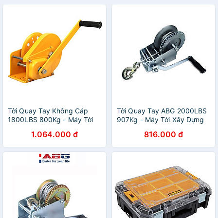
Bụi Cho Cảm Biến Tải Trọng
- Hàng Chính Hãng
Tời Quay Tay Không Cáp
Tời Quay Tay ABG 2000LBS
1800LBS 800Kg - Máy Tời
907Kg - Máy Tời Xây Dựng
Xoay Cầm Tay Chuyên Dùng
Xoay Cầm Tay Chuyên Dùng
1.064.000 đ
816.000 đ
Để Nâng Hạ Hàng Hóa , Máy
Để Nâng Hạ Hàng Hóa , Máy
Móc - Hàng Chính Hãng
Móc - Loại 2 Chiều - Hàng
Chính Hãng