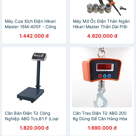
Máy Cưa Xích Điện Hikari
Máy Mở Ốc Điện Thân Ngắn
Master 16M-405F - Công
Hikari Master Thân Dài PIB-
Nghệ Thái Lan, Tính Năng
30B - Mô-Tơ Lõi Đồng, Máy
1.442.000 đ
4.620.000 đ
Chống Quá Tải, Ứng Dụng
Mở Bulong Phù Hợp Lắp Ráp
Trong Cưa Những Thanh Gỗ,
Ô Tô, Cầu Đường, Đời Sống,
Thân Cây, Xây Dựng, Đời
Công Nghệ Thái Lan - Hàng
Sống - Hàng Chính Hãng
Chính Hãng
Cân Bàn Điện Tử Công
Cân Treo Điện Tử ABG 200
Nghiệp ABG Tcs.B1.F (Loại
Kg Dùng Để Cân Hàng Hóa
300Kg) Mặt Bàn 40*50 cm ,
Trong Nhà Xưởng Công
1.820.000 đ
1.690.000 đ
Khung Thép Không Rỉ, Đầu
Nghiệp Và Đời Sống- Hàng
Cân Bằng Inox, Nắp Chống
Chính Hãng