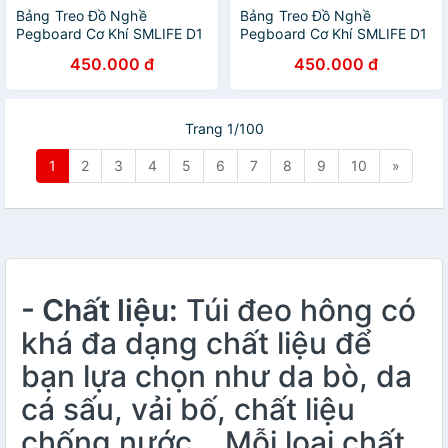
Bảng Treo Đồ Nghề
Bảng Treo Đồ Nghề
Pegboard Cơ Khí SMLIFE D1
Pegboard Cơ Khí SMLIFE D1
Blue - Lưu Trữ Trưng Bày
Yellow - Lưu Trữ Trưng Bày
450.000 đ
450.000 đ
Dụng Cụ Sửa Chữa Thông
Dụng Cụ Sửa Chữa Thông
Minh Dễ Tìm Kiếm
Minh Dễ Tìm Kiếm
Trang 1/100
1
2
3
4
5
6
7
8
9
10
»
- Chất liệu:
Túi đeo hông có
khá đa dạng chất liệu để
bạn lựa chọn như da bò, da
cá sấu, vải bố, chất liệu
chống nước,.. Mỗi loại chất