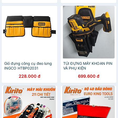
Giỏ đựng công cụ đeo lưng
TÚI ĐỰNG MÁY KHOAN PIN
INGCO HTBP02031
VÀ PHỤ KIỆN
(280X130X110)MM DEWALT
228.000 đ
699.600 đ
DWST83482-1 - HÀNG
CHÍNH HÃNG