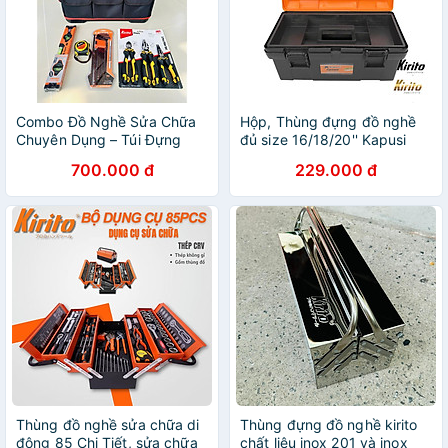
Combo Đồ Nghề Sửa Chữa
Hộp, Thùng đựng đồ nghề
Chuyên Dụng – Túi Đựng
đủ size 16/18/20'' Kapusi
20in + Bộ Kìm CRV + Lục
Japan - Hộp đựng dụng cụ
700.000 đ
229.000 đ
Giác + Thước Đo – Hỗ Trợ
đa năng cầm tay
Thợ
Thùng đồ nghề sửa chữa di
Thùng đựng đồ nghề kirito
động 85 Chi Tiết, sửa chữa
chất liệu inox 201 và inox