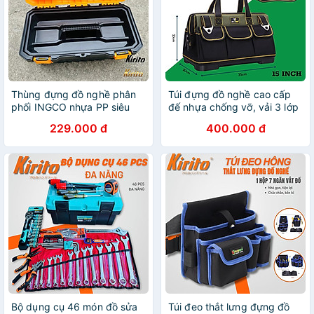
Thùng đựng đồ nghề phân
Túi đựng đồ nghề cao cấp
phối INGCO nhựa PP siêu
đế nhựa chống vỡ, vải 3 lớp
bền (14"+17"+20")
chống đam thủng màu xanh
229.000 đ
400.000 đ
đen
Bộ dụng cụ 46 món đồ sửa
Túi đeo thắt lưng đựng đồ