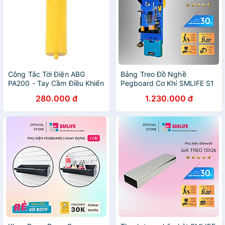
Công Tắc Tời Điện ABG
Bảng Treo Đồ Nghề
PA200 - Tay Cầm Điều Khiển
Pegboard Cơ Khí SMLIFE S1
Giúp Cho Công Việc Trở Nên
Blue - Lưu Trữ Trưng Bày
280.000 đ
1.230.000 đ
Đơn Giản Hơn - Hàng Chính
Dụng Cụ Sửa Chữa Thông
Hãng
Minh Dễ Tìm Kiếm