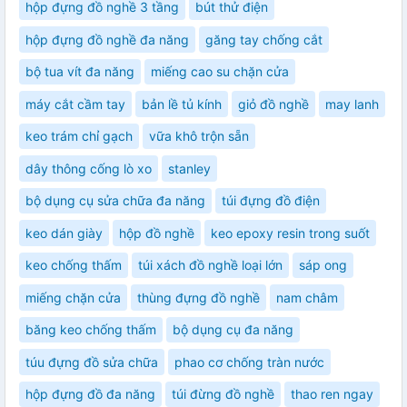
hộp đựng đồ nghề 3 tầng
bút thử điện
hộp đựng đồ nghề đa năng
găng tay chống cắt
bộ tua vít đa năng
miếng cao su chặn cửa
máy cắt cầm tay
bản lề tủ kính
giỏ đồ nghề
may lanh
keo trám chỉ gạch
vữa khô trộn sẵn
dây thông cống lò xo
stanley
bộ dụng cụ sửa chữa đa năng
túi đựng đồ điện
keo dán giày
hộp đồ nghề
keo epoxy resin trong suốt
keo chống thấm
túi xách đồ nghề loại lớn
sáp ong
miếng chặn cửa
thùng đựng đồ nghề
nam châm
băng keo chống thấm
bộ dụng cụ đa năng
túu đựng đồ sửa chữa
phao cơ chống tràn nước
hộp đựng đồ đa năng
túi đừng đồ nghề
thao ren ngay