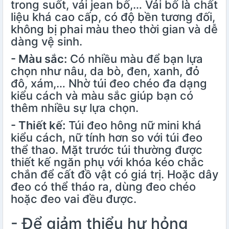
trong suốt, vải jean bố,… Vải bố là chất
liệu khá cao cấp, có độ bền tương đối,
không bị phai màu theo thời gian và dễ
dàng vệ sinh.
- Màu sắc:
Có nhiều màu để bạn lựa
chọn như nâu, da bò, đen, xanh, đỏ
đô, xám,… Nhờ túi đeo chéo đa dạng
kiểu cách và màu sắc giúp bạn có
thêm nhiều sự lựa chọn.
- Thiết kế:
Túi đeo hông nữ mini khá
kiểu cách, nữ tính hơn so với túi đeo
thể thao. Mặt trước túi thường được
thiết kế ngăn phụ với khóa kéo chắc
chắn để cất đồ vật có giá trị. Hoặc dây
đeo có thể tháo ra, dùng đeo chéo
hoặc đeo vai đều được.
- Để giảm thiểu hư hỏng