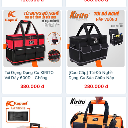
Lục Giác, Băng Keo
Túi Đựng Dụng Cụ KIRITO
[Cao Cấp] Túi Đồ Nghề
Vải Dày 600D – Chống
Dụng Cụ Sửa Chữa Nắp
Thấm, Đế Chịu Lực, Đựng
Vuông Có Ngăn Phụ Kéo
380.000 đ
280.000 đ
Đồ Nghề Cơ Khí, Điện màu
Khóa màu đen xám KIRITO
đỏ