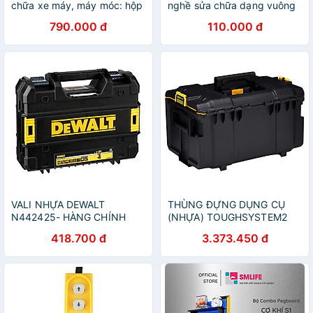
chữa xe máy, máy móc: hộp
nghề sửa chữa dạng vuông
đựng đồ, cle, mỏ lết, lục
790.000 đ
110.000 đ
giác, tuýp, tô vít.GF46
VALI NHỰA DEWALT
THÙNG ĐỰNG DỤNG CỤ
N442425- HÀNG CHÍNH
(NHỰA) TOUGHSYSTEM2
HÃNG
(554X371X308 MM) 50KG
418.700 đ
3.373.450 đ
DEWALT DWST83294-1 -
HÀNG CHÍNH HÃNG