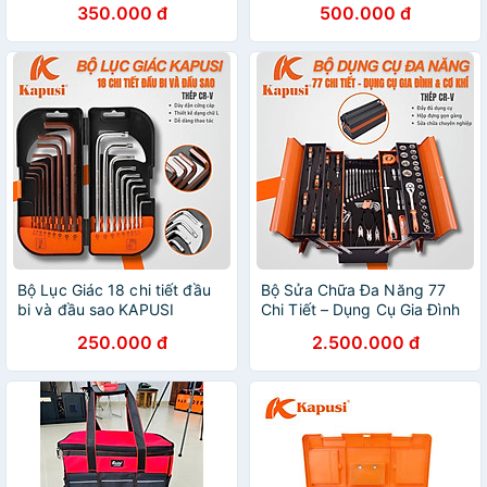
350.000 đ
500.000 đ
thủng - Túi 20in chéo đỏ
Harden
Bộ Lục Giác 18 chi tiết đầu
Bộ Sửa Chữa Đa Năng 77
bi và đầu sao KAPUSI
Chi Tiết – Dụng Cụ Gia Đình
TOOLS Nhật Bản k0420
& Cơ Khí – Cao Cấp 510777
250.000 đ
2.500.000 đ
HARDEN