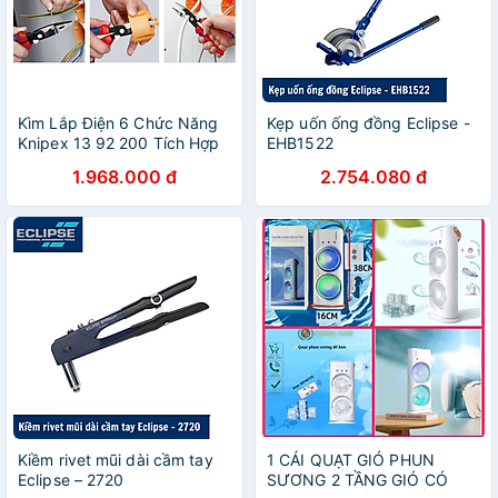
Kìm Lắp Điện 6 Chức Năng
Kẹp uốn ống đồng Eclipse -
Knipex 13 92 200 Tích Hợp
EHB1522
Lò Xo Tự Mở Miệng Cắt &
1.968.000 đ
2.754.080 đ
Tay Cầm Nhựa Êm - Sản
Xuất Tại Đức
Kiềm rivet mũi dài cầm tay
1 CÁI QUẠT GIÓ PHUN
Eclipse – 2720
SƯƠNG 2 TẦNG GIÓ CÓ