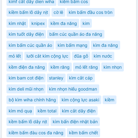
kimf cắt dây dien wiha
kiềm bấm cos
kiềm bấm lỗ dây nịt
cờ lê
kìm bấm đầu cos tròn
kìm nhật
knipex
kềm đa năng
kim
kìm tuốt dây điện
bấm cúc quần áo đa năng
kìm bấm cúc quần áo
kìm bấm mạng
kìm đa năng
mỏ lết
lưỡi cắt kìm cộng lực
đũa gỗ
kìm nước
kềm điện đa năng
kềm răng
mỏ lết răng
kìm nhọn
kim bam cot điện
stanley
kìm cắt cáp
kìm deli mũi nhọn
kìm nhọn hiểu goodman
bộ kìm wiha chính hãng
kìm cộng lực asaki
kiềm
kìm mỏ quạ
kềm total
kìm cắt dây điện
kềm bấm lỗ dây nịt
kìm bấn điện nhật bản
kiềm bấm đàu cos đa năng
kềm bấm chết