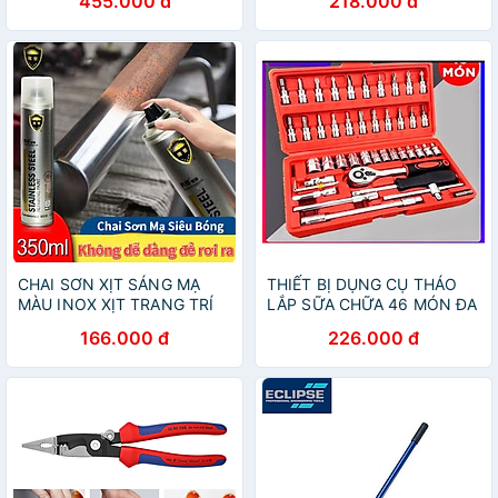
455.000 đ
218.000 đ
BIẾN CÒI ĐÈN KÊU TO BẢO
TOÀN CHO MỌI GIA ĐÌNH
VỆ GIA ĐÌNH BẠN
CHAI SƠN XỊT SÁNG MẠ
THIẾT BỊ DỤNG CỤ THÁO
MÀU INOX XỊT TRANG TRÍ
LẮP SỮA CHỮA 46 MÓN ĐA
CHỊU NHIỆT CAO
CHỨC NĂNG THUẬN TIỆN
166.000 đ
226.000 đ
CHO MỌI GIA ĐÌNH