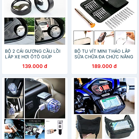
BỘ 2 CÁI GƯƠNG CẦU LỒI
BỘ TU VÍT MINI THÁO LẮP
LẮP XE HƠI ÔTÔ GIÚP
SỮA CHỮA ĐA CHỨC NĂNG
QUAN SÁT ĐIỂM KHUẤT
THUẬN TIỆN MẪU MỚI
139.000 đ
189.000 đ