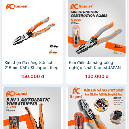
Kìm điện đa năng 8.5inch
Kìm điện đa năng công
215mm KAPUSI Japan, thép
nghiệp Nhật Kapusi JAPAN
CR-V độ cứng cao lưỡi kìm
thép CR-V cao cấp
150.000 đ
130.000 đ
sắc bén K8070