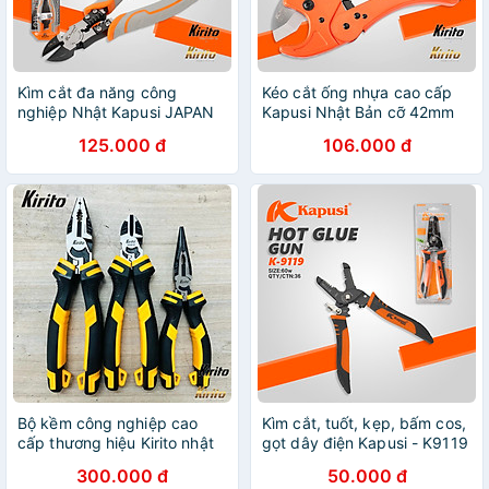
Kìm cắt đa năng công
Kéo cắt ống nhựa cao cấp
nghiệp Nhật Kapusi JAPAN
Kapusi Nhật Bản cỡ 42mm
7.5inch/ 190mm thép CR-V
hợp kim thép siêu bền
125.000 đ
106.000 đ
cao cấp
Bộ kềm công nghiệp cao
Kìm cắt, tuốt, kẹp, bấm cos,
cấp thương hiệu Kirito nhật
gọt dây điện Kapusi - K9119
hỗ trợ 30% lực cắt, có ép
300.000 đ
50.000 đ
cos, màu sắc Vàng Đen