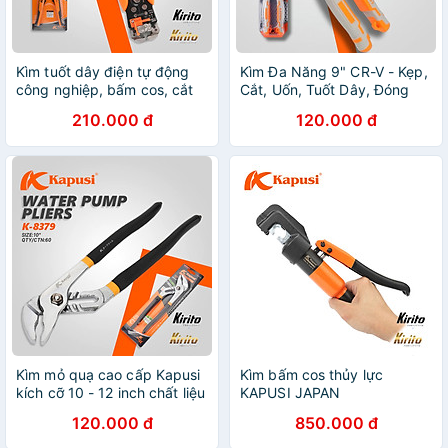
Kìm tuốt dây điện tự động
Kìm Đa Năng 9" CR-V - Kẹp,
công nghiệp, bấm cos, cắt
Cắt, Uốn, Tuốt Dây, Đóng
dây Kapusi Nhật Bản 8 inch/
Nhổ Đinh - k9021
210.000 đ
120.000 đ
200mm
Kìm mỏ quạ cao cấp Kapusi
Kìm bấm cos thủy lực
kích cỡ 10 - 12 inch chất liệu
KAPUSI JAPAN
thép CR-V, kìm mỏ quạ vặn
120.000 đ
850.000 đ
đai ốc đa năng