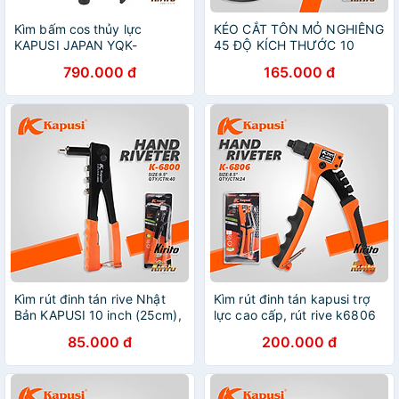
Kìm bấm cos thủy lực
KÉO CẮT TÔN MỎ NGHIÊNG
KAPUSI JAPAN YQK-
45 ĐỘ KÍCH THƯỚC 10
70,YQK-120, YQK-240, YQK-
INCH HÃNG KAPUSI NHẬT
790.000 đ
165.000 đ
300
BẢN k0077
Kìm rút đinh tán rive Nhật
Kìm rút đinh tán kapusi trợ
Bản KAPUSI 10 inch (25cm),
lực cao cấp, rút rive k6806
size đinh: 2.4mm, 3.2mm,
85.000 đ
200.000 đ
4mm, 4.8mm - K6800