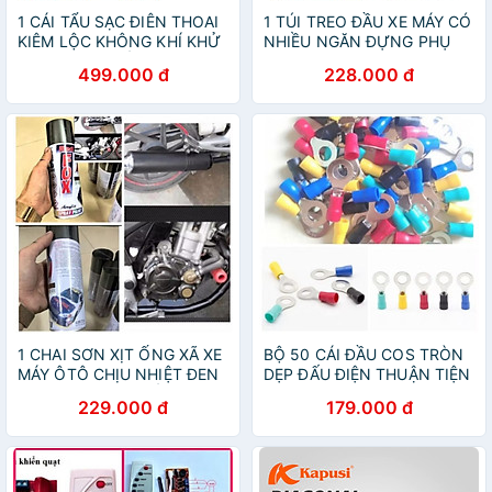
1 CÁI TẨU SẠC ĐIÊN THOAI
1 TÚI TREO ĐẦU XE MÁY CÓ
KIÊM LỘC KHÔNG KHÍ KHỬ
NHIỀU NGĂN ĐỰNG PHỤ
MÙI DIỆT KHUẨN TRÊN Ô
KIỆN ĐIÊN THOAI HÀNG
499.000 đ
228.000 đ
TÔ
CHUẨN
1 CHAI SƠN XỊT ỐNG XÃ XE
BỘ 50 CÁI ĐẦU COS TRÒN
MÁY ÔTÔ CHỊU NHIỆT ĐEN
DẸP ĐẤU ĐIỆN THUẬN TIỆN
NHÁM HÀNG CHUẨN
229.000 đ
179.000 đ