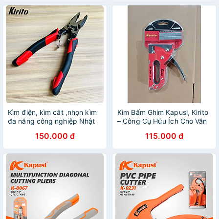
Kìm điện, kìm cắt ,nhọn kìm
Kìm Bấm Ghim Kapusi, Kirito
đa năng công nghiệp Nhật
– Công Cụ Hữu Ích Cho Văn
Kirito JAPAN thép CR-V cao
Phòng và Gia Đình
150.000 đ
115.000 đ
cấp giảm 30% lực cắt