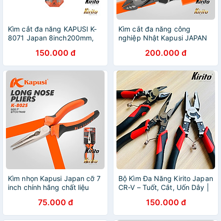
Kìm cắt đa năng KAPUSI K-
Kìm cắt đa năng công
8071 Japan 8inch200mm,
nghiệp Nhật Kapusi JAPAN
thép CRV độ cứng cao lưỡi
7.5inch/ 190mm thép CR-V
150.000 đ
200.000 đ
kìm sắc bén
cao cấp k8001
Kìm nhọn Kapusi Japan cỡ 7
Bộ Kìm Đa Năng Kirito Japan
inch chính hãng chất liệu
CR-V – Tuốt, Cắt, Uốn Dây |
thép CRV không gỉ siêu
Siêu Bền, Tiết Kiệm 30% Lực
75.000 đ
150.000 đ
cứng siêu bền
có lò xo