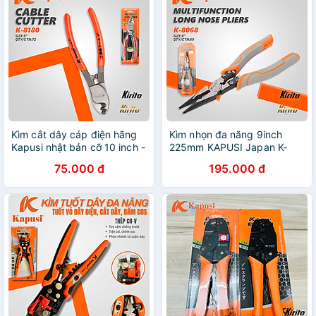
Kìm cắt dây cáp điện hãng
Kìm nhọn đa năng 9inch
Kapusi nhật bản cỡ 10 inch -
225mm KAPUSI Japan K-
8 inch - 6 inch
8068, thép CRV độ cứng
75.000 đ
195.000 đ
cao lưỡi kìm sắc