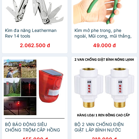
Kìm đa năng Leatherman
Kìm mở phe trong, phe
Rev 14 tools
ngoài, Mũi cong, mũi thẳng,
mũi đôi, mũi đơn (kìm phanh)
2.062.500 đ
49.000 đ
- cỡ 7inch
BỘ BÁO ĐỘNG SIÊU
BỘ 2 VAN CHỐNG ĐIỆN
CHỐNG TRỘM CẮP HỒNG
GIẬT LẮP BÌNH NƯỚC
NGOẠI NĂNG LƯỢNG CẢM
NÓNG LẠNH BẢO VỆ AN