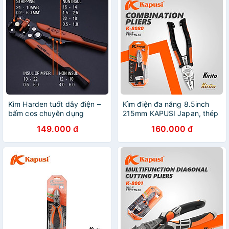
Kìm Harden tuốt dây điện –
Kìm điện đa năng 8.5inch
bấm cos chuyên dụng
215mm KAPUSI Japan, thép
660613 HARDEN
CR-V độ cứng cao lưỡi kìm
149.000 đ
160.000 đ
sắc bén k8080