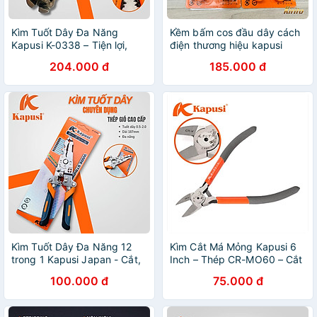
Kìm Tuốt Dây Đa Năng
Kềm bấm cos đầu dây cách
Kapusi K-0338 – Tiện lợi,
điện thương hiệu kapusi
chính xác, bền bỉ - Thêm
tools mã k9121 các số
204.000 đ
185.000 đ
chức năng tách, uốn dây
0.5/1/1.5/2.5/4/6/10mm
Kìm Tuốt Dây Đa Năng 12
Kìm Cắt Má Mỏng Kapusi 6
trong 1 Kapusi Japan - Cắt,
Inch – Thép CR-MO60 – Cắt
Uốn, Tuốt Dây Chuyên Dụng
Nhựa, Linh Kiện, Đồ Thủ
100.000 đ
75.000 đ
K9105
Công