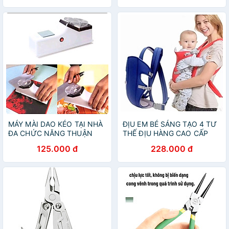
MÁY MÀI DAO KÉO TẠI NHÀ
ĐỊU EM BÉ SÁNG TẠO 4 TƯ
ĐA CHỨC NĂNG THUẬN
THẾ ĐỊU HÀNG CAO CẤP
TIỆN CHO MỌI GIA ĐÌNH
CHO MỌI GIA ĐÌNH
125.000 đ
228.000 đ