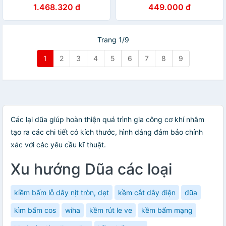
TÍCH ĐIỆN ĐIỀU KHIỂN TỪ
1.468.320 đ
449.000 đ
XA SIÊU MÁT LẠNH CHO
MỌI GIA ĐÌNH
Trang 1/9
1
2
3
4
5
6
7
8
9
Các lại dũa giúp hoàn thiện quá trình gia công cơ khí nhằm
tạo ra các chi tiết có kích thước, hình dáng đảm bảo chính
xác với các yêu cầu kĩ thuật.
Xu hướng Dũa các loại
kiềm bấm lỗ dây nịt tròn, dẹt
kềm cắt dây điện
đũa
kìm bấm cos
wiha
kềm rút le ve
kềm bấm mạng