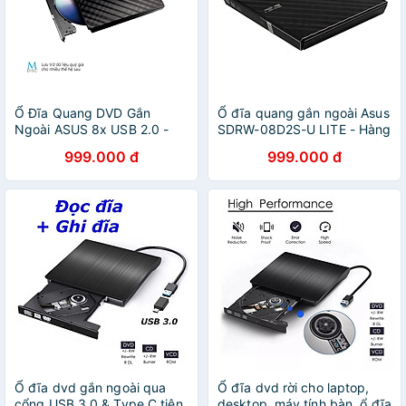
Ổ Đĩa Quang DVD Gắn
Ổ đĩa quang gắn ngoài Asus
Ngoài ASUS 8x USB 2.0 -
SDRW-08D2S-U LITE - Hàng
Hàng Chính Hãng
chính hãng
999.000 đ
999.000 đ
Ổ đĩa dvd gắn ngoài qua
Ổ đĩa dvd rời cho laptop,
cổng USB 3.0 & Type C tiện
desktop, máy tính bàn, ổ đĩa