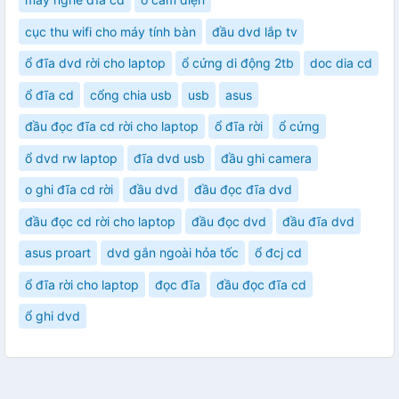
cục thu wifi cho máy tính bàn
đầu dvd lắp tv
ổ đĩa dvd rời cho laptop
ổ cứng di động 2tb
doc dia cd
ổ đĩa cd
cổng chia usb
usb
asus
đầu đọc đĩa cd rời cho laptop
ổ đĩa rời
ổ cứng
ổ dvd rw laptop
đĩa dvd usb
đầu ghi camera
o ghi đĩa cd rời
đầu dvd
đầu đọc đĩa dvd
đầu đọc cd rời cho laptop
đầu đọc dvd
đầu đĩa dvd
asus proart
dvd gắn ngoài hỏa tốc
ổ đcj cd
ổ đĩa rời cho laptop
đọc đĩa
đầu đọc đĩa cd
ổ ghi dvd