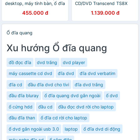
desktop, máy tính bàn, ổ đĩa
CD/DVD Transcend TS8X
quang dvd rw gắn ngoài
DVDS-K - Hàng Chính Hãng
455.000 đ
1.139.000 đ
qua cổng USB hỗ trợ đọc,
ghi đĩa dvd, cd không kén
đĩa.
Ổ đĩa quang
Xu hướng Ổ đĩa quang
đồ đọc đĩa
dvd trắng
dvd player
máy cassette cd dvd
đĩa dvd
đĩa dvd verbatim
đĩa cd
đầu đĩa dvd cho tivi
đĩa dvd trắng
đầu đĩa bluray
ổ đĩa quang dvd gắn ngoài
ổ dvd
ổ cứng hdd
đầu cd
đầu đọc dvd rời cho laptop
đầu đĩa than
ổ đĩa cd rời cho laptop
ổ dvd gắn ngoài usb 3.0
laptop
ổ đĩa dvd di động
máy nghe đĩa cd
ổ cắm điện