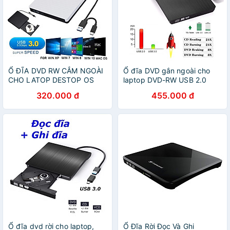
Ổ ĐĨA DVD RW CẮM NGOÀI
Ổ đĩa DVD gắn ngoài cho
CHO LATOP DESTOP OS
laptop DVD-RW USB 2.0
ĐỜI MỚI usb 3.0 và cổng
320.000 đ
455.000 đ
Type C -Hàng Chính Hãng
Ổ đĩa dvd rời cho laptop,
Ổ Đĩa Rời Đọc Và Ghi