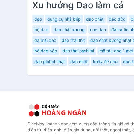
Xu hướng Dao làm cá
dao
dụng cụ nhà bếp
dao chặt
dao đức
d
bộ dao
dao chặt xương
con dao
đài radio n
đá mài dao
dao thái thịt
dao chặt xương nhật 
bộ dao bếp
dao thai sashimi
mã tấu dao 1 mét
dao global nhật
dao nhật
khây để dao
dao k
DienMayHoangNgan.com cung cấp thông tin giá cả thi
điện tử, điện lạnh, điện gia dụng, nội thất, ngoại thất,