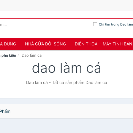
Chỉ tìm trong Dao làm
IA DỤNG
NHÀ CỬA ĐỜI SỐNG
ĐIỆN THOẠI - MÁY TÍNH BẢ
Dao làm cá
 phụ kiện
dao làm cá
Dao làm cá - Tất cả sản phẩm Dao làm cá
Phẩm