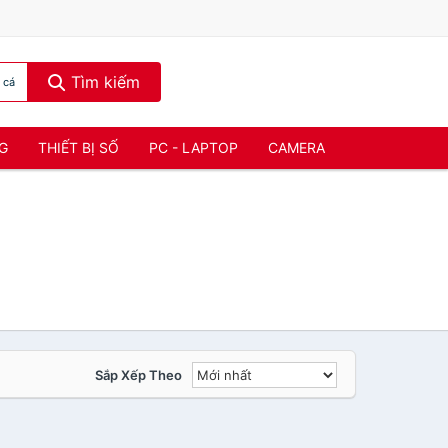
Tìm kiếm
 cá
NG
THIẾT BỊ SỐ
PC - LAPTOP
CAMERA
Sắp Xếp Theo