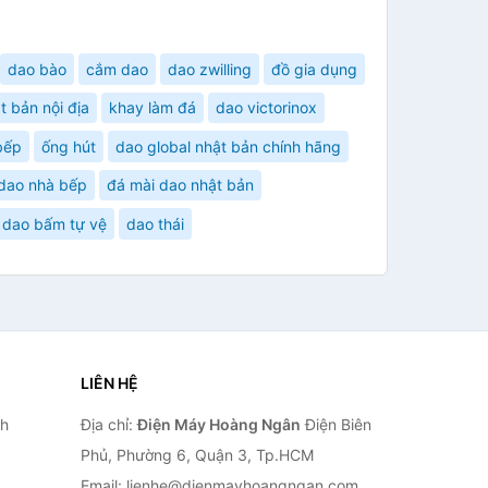
dao bào
cắm dao
dao zwilling
đồ gia dụng
ật bản nội địa
khay làm đá
dao victorinox
bếp
ống hút
dao global nhật bản chính hãng
dao nhà bếp
đá mài dao nhật bản
dao bấm tự vệ
dao thái
LIÊN HỆ
nh
Địa chỉ:
Điện Máy Hoàng Ngân
Điện Biên
Phủ, Phường 6, Quận 3, Tp.HCM
Email: lienhe@dienmayhoangngan.com