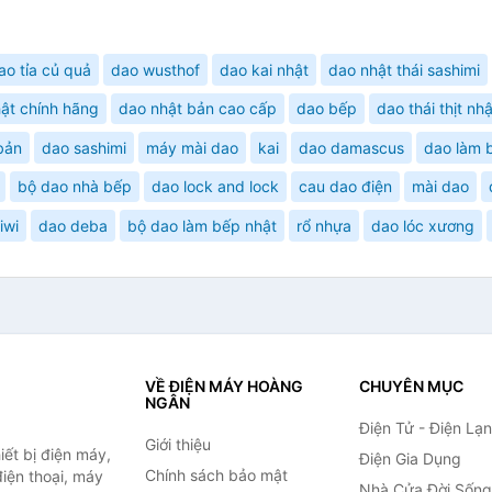
ao tỉa củ quả
dao wusthof
dao kai nhật
dao nhật thái sashimi
hật chính hãng
dao nhật bản cao cấp
dao bếp
dao thái thịt nh
bản
dao sashimi
máy mài dao
kai
dao damascus
dao làm 
bộ dao nhà bếp
dao lock and lock
cau dao điện
mài dao
iwi
dao deba
bộ dao làm bếp nhật
rổ nhựa
dao lóc xương
VỀ ĐIỆN MÁY HOÀNG
CHUYÊN MỤC
NGÂN
Điện Tử - Điện Lạ
Giới thiệu
ết bị điện máy,
Điện Gia Dụng
Chính sách bảo mật
 điện thoại, máy
Nhà Cửa Đời Sống