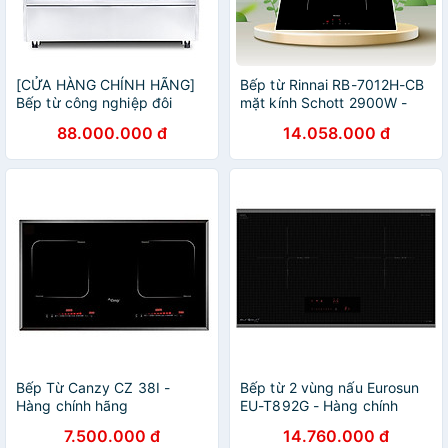
[CỬA HÀNG CHÍNH HÃNG]
Bếp từ Rinnai RB-7012H-CB
Bếp từ công nghiệp đôi
mặt kính Schott 2900W -
30KWx2 xào trực tiếp Viner
Hàng chính hãng.
88.000.000 đ
14.058.000 đ
Bếp Từ Canzy CZ 38I -
Bếp từ 2 vùng nấu Eurosun
Hàng chính hãng
EU-T892G - Hàng chính
hãng
7.500.000 đ
14.760.000 đ