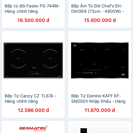
Bếp từ đôi Faster FS-744M-
Bếp Âm Từ Đôi Chef's EH-
Hàng chính hãng
DIH366 (73cm - 4800W) -
Hàng Chính Hãng
16.500.000 đ
15.600.000 đ
Bếp Từ Canzy CZ TL67A -
Bếp Từ Domino KAFF KF-
Hàng chính hãng
SM200II Nhập Khẩu - Hàng
Chính Hãng
12.586.000 đ
11.670.000 đ