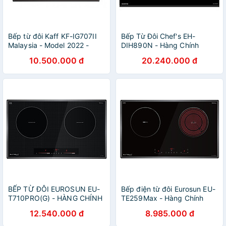
Bếp từ đôi Kaff KF-IG707II
Bếp Từ Đôi Chef's EH-
Malaysia - Model 2022 -
DIH890N - Hàng Chính
Hàng Chính Hãng
Hãng
10.500.000 đ
20.240.000 đ
BẾP TỪ ĐÔI EUROSUN EU-
Bếp điện từ đôi Eurosun EU-
T710PRO(G) - HÀNG CHÍNH
TE259Max - Hàng Chính
HÃNG
Hãng
12.540.000 đ
8.985.000 đ