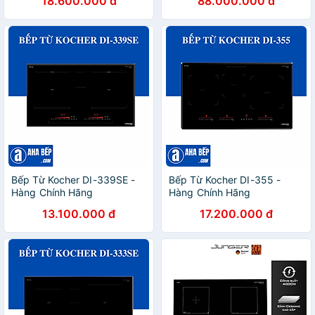
18.600.000 đ
88.000.000 đ
Công Nghệ E.G.O Hiện Đại
Fushimavina
và Tiết Kiệm Năng Lượng
Bếp Từ Kocher DI-339SE -
Bếp Từ Kocher DI-355 -
Hàng Chính Hãng
Hàng Chính Hãng
13.100.000 đ
17.200.000 đ