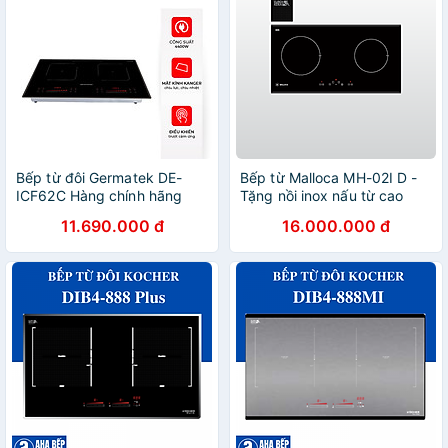
Bếp từ đôi Germatek DE-
Bếp từ Malloca MH-02I D -
ICF62C Hàng chính hãng
Tặng nồi inox nấu từ cao
cấp + Dung dịch vệ sinh
11.690.000 đ
16.000.000 đ
kính bếp - Hàng chính hãng