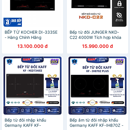
BẾP TỪ KOCHER DI-333SE
Bếp từ đôi JUNGER NKD-
- Hàng Chính Hãng
C22 4000W Tích hợp khóa
phím an toàn Hàng Chính
13.100.000 đ
15.990.000 đ
Hãng Bảo Hành 36 Tháng
Bếp từ đôi nhập khẩu
Bếp âm từ đôi nhập khẩu
Germany KAFF KF-
Germany KAFF KF-IH870Z -