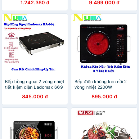
1.242.360 đ
9.499.000 đ
tất cả loại nồi có đường kính
14cm - Mặt bếp bằng kính -
Tự động tắt - 220V, 50Hz,
1300W - Hàng chính hãng
Bếp hồng ngoại 2 vòng nhiệt
Bếp điện không kén nồi 2
tiết kiệm điện Ladomax 669
vòng nhiệt 2200W
công suất 2200W, không
Ladomax-669 tiết kiệm
845.000 đ
895.000 đ
kén nồi chảo, nướng được
điện-Hàng chính hãng
thức ăn-Hàng chính hãng