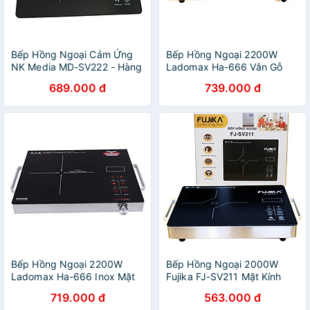
Bếp Hồng Ngoại Cảm Ứng
Bếp Hồng Ngoại 2200W
NK Media MD-SV222 - Hàng
Ladomax Ha-666 Vân Gỗ
Chính Hãng
Mặt Kính Germany Nấu Mọi
689.000 đ
739.000 đ
Loại Nồi Chảo Điều Khiển
Cảm Ứng Và Núm Xoay Hiện
Đại-Hàng Chính Hãng
Bếp Hồng Ngoại 2200W
Bếp Hồng Ngoại 2000W
Ladomax Ha-666 Inox Mặt
Fujika FJ-SV211 Mặt Kính
Kính Germany Nấu Mọi Loại
Ceramic Nấu Mọi Loại Nồi
719.000 đ
563.000 đ
Nồi Chảo Có Thể Nướng
Có Thể Nướng Trực Tiếp