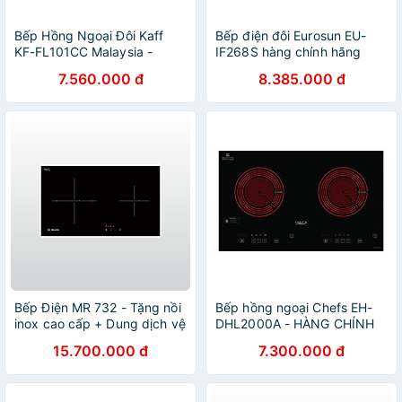
Bếp Hồng Ngoại Đôi Kaff
Bếp điện đôi Eurosun EU-
KF-FL101CC Malaysia -
IF268S hàng chính hãng
Hàng Chính Hãng
7.560.000 đ
8.385.000 đ
Bếp Điện MR 732 - Tặng nồi
Bếp hồng ngoại Chefs EH-
inox cao cấp + Dung dịch vệ
DHL2000A - HÀNG CHÍNH
sinh kính bếp - Hàng chính
HÃNG
15.700.000 đ
7.300.000 đ
hãng