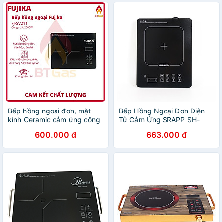
Bếp hồng ngoại đơn, mặt
Bếp Hồng Ngoại Đơn Điện
kính Ceramic cảm ứng công
Tử Cảm Ứng SRAPP SH-
suất 2000W Fujika FJ-SV-
SV208 - Hàng Chính Hãng
600.000 đ
663.000 đ
211 - Hàng chính hãng