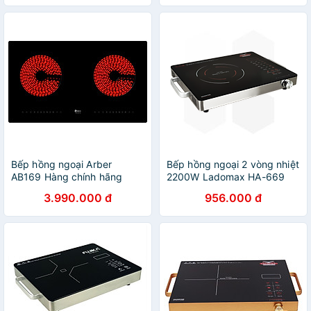
Trực Tiếp Trên Bếp-Hàng
Trên Bếp-Hàng Nhập Khẩu
Chính Hãng
Bếp hồng ngoại Arber
Bếp hồng ngoại 2 vòng nhiệt
AB169 Hàng chính hãng
2200W Ladomax HA-669
mặt bếp cường lực xuất xứ
3.990.000 đ
956.000 đ
tại Đức, điều khiển cảm
ứng+cơ - Hàng chính hãng