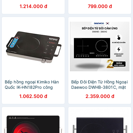
Hàng Chính Hãng
cao cấp - hàng chính hãng
1.214.000 đ
799.000 đ
Bếp hồng ngoại Kimiko Hàn
Bếp Đôi Điện Từ Hồng Ngoại
Quốc IK-HN182Pro công
Daewoo DWHB-3801C, mặt
suất 2200W - Hàng chính
kính pha lê bóng 3800W,
1.062.500 đ
2.359.000 đ
hãng
phù hợp mọi loại nồi - Hàng
chính hãng