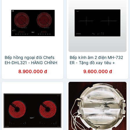
Bếp hồng ngoại đôi Chefs
Bếp kính âm 2 điện MH-732
EH-DHL321 - HÀNG CHÍNH
ER - Tặng đồ xay tiêu +
HÃNG
chảo nấu từ cao cấp - Hàng
8.900.000 đ
9.600.000 đ
chính hãng