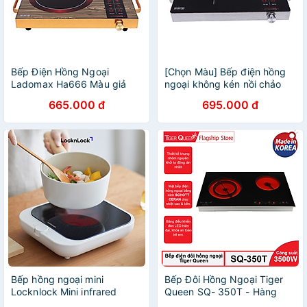
Bếp Điện Hồng Ngoại
[Chọn Màu] Bếp điện hồng
Ladomax Ha666 Màu giả
ngoại không kén nồi chảo
gỗ, công suất 2200w, không
Ladomax, công suất 2200W,
665.000 đ
695.000 đ
kén nồi chảo-Hàng chính
có khung tay cầm, phím
hãng
cảm ứng-Hàng chính hãng
Bếp hồng ngoại mini
Bếp Đôi Hồng Ngoại Tiger
Locknlock Mini infrared
Queen SQ- 350T - Hàng
cooker EJI136IVY - Phù hợp
chính hãng