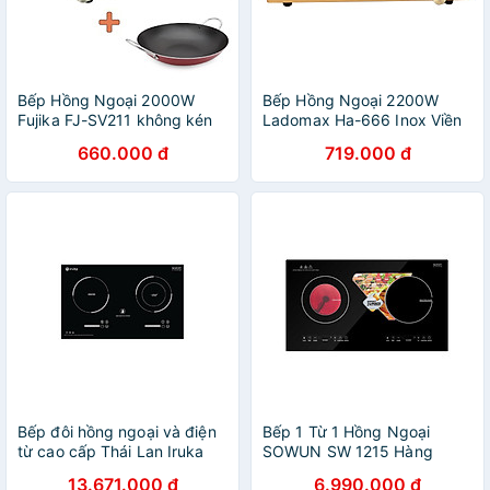
Bếp Hồng Ngoại 2000W
Bếp Hồng Ngoại 2200W
Fujika FJ-SV211 không kén
Ladomax Ha-666 Inox Viền
nồi chảo-kèm chảo chống
Vàng Mặt Kính Germany Nấu
660.000 đ
719.000 đ
dính sâu lòng-Hàng chính
Mọi Loại Nồi Chảo Điều
hãng
Khiển Cảm Ứng Và Núm
Xoay Tiện Lợi-Hàng Chính
Hãng
Bếp đôi hồng ngoại và điện
Bếp 1 Từ 1 Hồng Ngoại
từ cao cấp Thái Lan Iruka
SOWUN SW 1215 Hàng
I20 - Hàng chính hãng
chính hãng
13.671.000 đ
6.990.000 đ