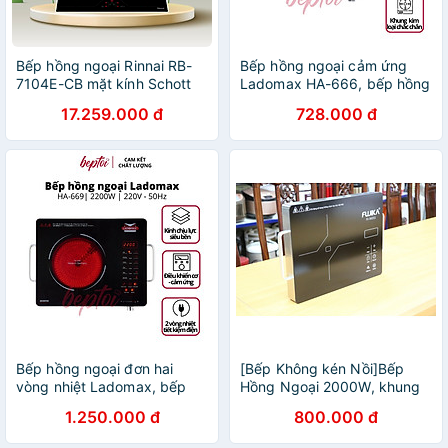
Bếp hồng ngoại Rinnai RB-
Bếp hồng ngoại cảm ứng
7104E-CB mặt kính Schott
Ladomax HA-666, bếp hồng
6000W - Hàng chính hãng.
ngoại đơn Ladomax không
17.259.000 đ
728.000 đ
kén nồi công suất 2200W
Bếp hồng ngoại đơn hai
[Bếp Không kén Nồi]Bếp
vòng nhiệt Ladomax, bếp
Hồng Ngoại 2000W, khung
điện hồng ngoại không kén
tay cầm inox, phím cảm
1.250.000 đ
800.000 đ
nồi công suất 2200W HA-
ứng, mặt kính cường lực-
669 Hàng chính hãng
Hàng chính hãng