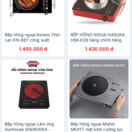
Bếp hồng ngoại Koreno Thái
BẾP HỒNG NGOẠI HASUKA
Lan KN-867 công suất
HSK-629 hàng chính hãng
2200W tặng kèm vỉ nướng,
1.450.000 đ
1.430.000 đ
bảo hành 12 tháng - Hàng
chính hãng
Bếp hồng ngoại cảm ứng
Bếp hồng ngoại Mishio
Sunhouse SHD6006A -
MK417 mặt kính cường lực