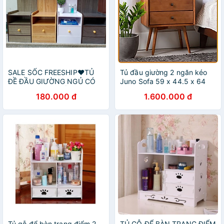
SALE SỐC FREESHIP❤️TỦ
Tủ đầu giường 2 ngăn kéo
ĐỀ ĐẦU GIƯỜNG NGỦ CÓ
Juno Sofa 59 x 44.5 x 64
THANH LƯNG MẪU MỚI
cm
180.000 đ
1.600.000 đ
Tủ gỗ để bàn trang điểm 2
TỦ GỖ ĐỂ BÀN TRANG ĐIỂM