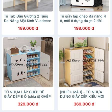
Tủ Tab Đầu Giường 2 Tầng
Tủ giầy lắp ghép đa năng 4
Đa Năng Mặt Kính Vuadecor
ô, mỗi ô đựng được 2 đôi.
Gỗ Thông Tự Nhiên Hàng
Mẫu bán chạy nhất
189.000 đ
198.000 đ
Lắp Ráp
TỦ NHỰA LẮP GHÉP ĐỂ
[NHIỀU MÀU] - TỦ NHỰA
GIÀY DÉP 8 Ô (chia ô) GHÉP
ĐỰNG GIÀY DÉP KIỂU MỚI
2x2 ĐỂ ĐƯỢC 16 ĐÔI GIÀY.
12 Ô (chia ô) ĐỂ ĐƯỢC 24
329.000 đ
369.000 đ
ĐÔI GIÀY