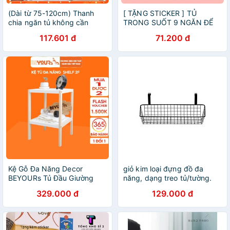
(Dài từ 75-120cm) Thanh
[ TẶNG STICKER ] TỦ
chia ngăn tủ không cần
TRONG SUỐT 9 NGĂN ĐỂ
khoan vít chịu được 15kg
BÀN - HÀNG LOẠI 1 - LỖI 1
117.601 đ
71.200 đ
(HSN)
ĐỔI 1
Kệ Gỗ Đa Năng Decor
giỏ kim loại đựng đồ đa
BEYOURs Tủ Đầu Giường
năng, dạng treo tủ/tường.
Shelf 2F 2 Tầng Đựng Sách
Hàng nhập khẩu chính hãng
329.000 đ
129.000 đ
Đồ