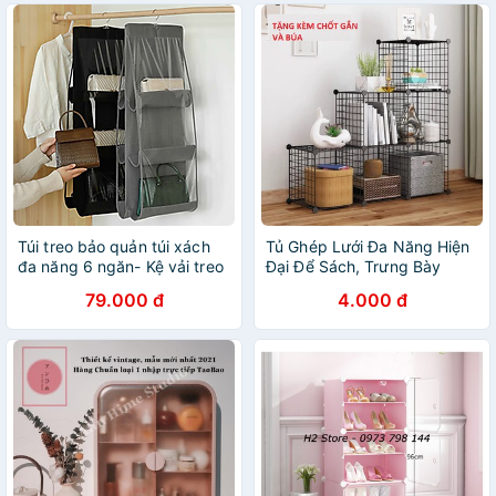
Túi treo bảo quản túi xách
Tủ Ghép Lưới Đa Năng Hiện
đa năng 6 ngăn- Kệ vải treo
Đại Để Sách, Trưng Bày
túi xách thông minh- Tổ
Trang Trí Mọi Không Gian
79.000 đ
4.000 đ
chức túi xách treo tủ tiết
Bán Tấm Lẻ
kiệm không gian- Túi đựng
túi xách treo tủ có móc- Giá
treo túi xách ngăn cách
chống bụi