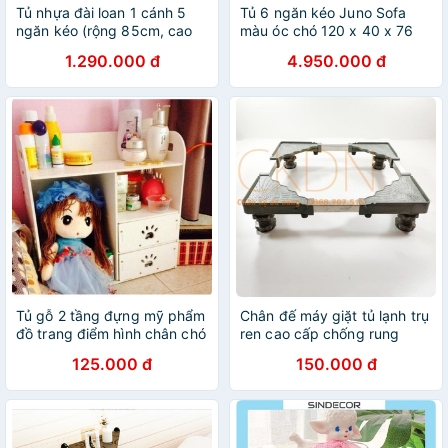
Tủ nhựa đài loan 1 cánh 5
Tủ 6 ngăn kéo Juno Sofa
ngăn kéo (rộng 85cm, cao
màu óc chó 120 x 40 x 76
1m15, sâu 45cm)
cm
1.290.000 đ
4.950.000 đ
Tủ gỗ 2 tầng đựng mỹ phẩm
Chân đế máy giặt tủ lạnh trụ
đồ trang điểm hình chân chó
ren cao cấp chống rung
quá chắc chắn
SS4, chỉnh cao thấp
125.000 đ
150.000 đ