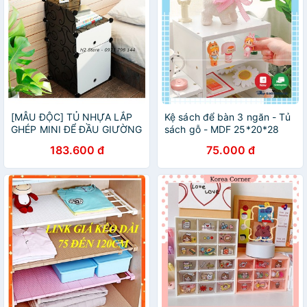
[MẪU ĐỘC] TỦ NHỰA LẮP
Kệ sách để bàn 3 ngăn - Tủ
GHÉP MINI ĐỂ ĐẦU GIƯỜNG
sách gỗ - MDF 25*20*28
ĐA NĂNG ( chọn theo phân
(cm)- SN02 - Sindecor
183.600 đ
75.000 đ
loại )