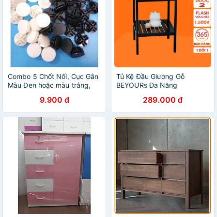
Combo 5 Chốt Nối, Cục Gắn
Tủ Kệ Đầu Giường Gỗ
Màu Đen hoặc màu trắng,
BEYOURs Đa Năng
Lắp Tủ Nhựa Ghép
GlassShelf Nội Thất Lắp Ráp
9.900 đ
289.000 đ
Phòng Ngủ