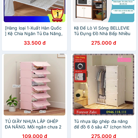
[Hàng loại 1-Xuất Hàn Quốc
Kệ Để Lò Vi Sóng BELLEVIE
] Kệ Chia Ngăn Tủ Đa Năng,
Tủ Đựng Đồ Nhà Bếp Nhiều
Không Cần Khoan, Bắt
Ngăn , Giá Lò Vi Sóng Kích
33.500 đ
275.000 đ
Vít,Siêu Tiện Lợi.
Thước 78x30x70
TỦ GIẦY NHỰA LẮP GHÉP
Tủ nhựa lắp ghép đa năng
ĐA NĂNG. Mỗi ngăn chưa 2
để đồ 6 ô sâu 47 (chọn hình
đôi người lớn. Màu Hồng
theo phân loại) - Bảo hành 1
109.000 đ
275.000 đ
phấn nhạt siêu xink
năm