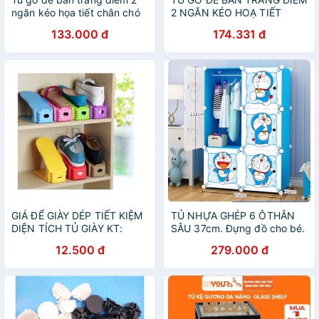
ngăn kéo họa tiết chân chó
2 NGĂN KÉO HOẠ TIẾT
(Loại 1)
CHÂN CHÓ siêu xinh
133.000 đ
174.331 đ
GIÁ ĐỂ GIÀY DÉP TIẾT KIỆM
TỦ NHỰA GHÉP 6 ÔTHÂN
DIỆN TÍCH TỦ GIÀY KT:
SÂU 37cm. Đựng đồ cho bé.
26x9.5x9 CM(ẢNH THẬT)
Tặng 1 treo đồ.
12.500 đ
279.000 đ