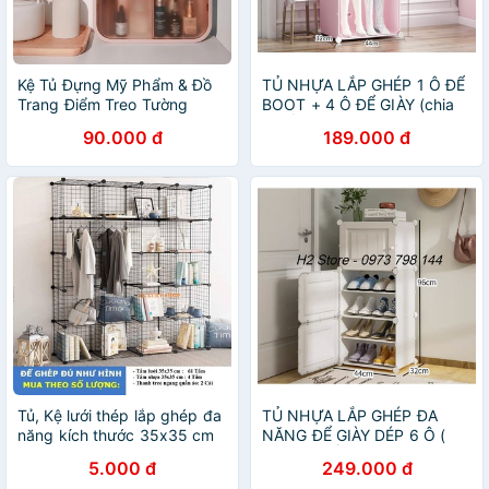
Kệ Tủ Đựng Mỹ Phẩm & Đồ
TỦ NHỰA LẮP GHÉP 1 Ô ĐỂ
Trang Điểm Treo Tường
BOOT + 4 Ô ĐỂ GIÀY (chia
Trong Nhà Tắm Cao Cấp
ô) HỒNG NHẠT CỬA TRẮNG
90.000 đ
189.000 đ
Kiểu Vintage AnnHime
TRONG
TMP02
Tủ, Kệ lưới thép lắp ghép đa
TỦ NHỰA LẮP GHÉP ĐA
năng kích thước 35x35 cm
NĂNG ĐỂ GIÀY DÉP 6 Ô (
(Bán theo tấm - Tặng kèm
chia ô ) ĐỂ ĐƯỢC 12 ĐÔI
5.000 đ
249.000 đ
chốt nối)
GIÀY DÉP.