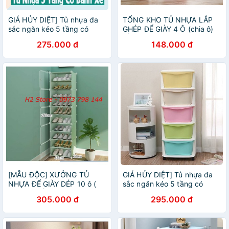
GIÁ HỦY DIỆT] Tủ nhựa đa
TỔNG KHO TỦ NHỰA LẮP
sắc ngăn kéo 5 tầng có
GHÉP ĐỂ GIÀY 4 Ô (chia ô)
bánh xe hàng Việt Nhật
HỒNG NHẠT CỬA TRẮNG
275.000 đ
148.000 đ
TRONG
[MẪU ĐỘC] XƯỞNG TỦ
GIÁ HỦY DIỆT] Tủ nhựa đa
NHỰA ĐỂ GIÀY DÉP 10 ô (
sắc ngăn kéo 5 tầng có
chia ô ) ĐỂ ĐƯỢC 20 ĐÔI
bánh xe hàng Việt Nhật
305.000 đ
295.000 đ
GIÀY