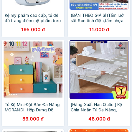
Kệ mỹ phẩm cao cấp, tủ để
(BÁN THEO GIÁ SỈ)Tấm lưới
đồ trang điểm mỹ phẩm treo
sắt Sơn tĩnh điện,tấm nhựa
tường bằng nhựa ABS
làm quây chó mèo ,làm kệ
195.000 đ
11.000 đ
có đủ màu (hỗ trợ chốt)
Tủ Kệ Mini Đặt Bàn Đa Năng
[Hàng Xuất Hàn Quốc ] Kệ
MORANDI, Hộp Đựng Đồ
Chia Ngăn Tủ Đa Năng,
Đặt Bàn Có Thể Lắp Ghép
Không Cần Khoan, Bắt
86.000 đ
48.000 đ
DIY
Vít,Chịu Lực >>100kg.