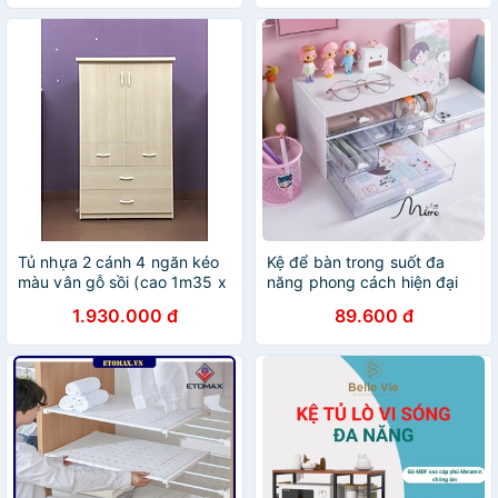
Tủ nhựa 2 cánh 4 ngăn kéo
Kệ để bàn trong suốt đa
màu vân gỗ sồi (cao 1m35 x
năng phong cách hiện đại
rộng 85cm x sâu 45m)
có thể xếp chồng lên nhau
1.930.000 đ
89.600 đ
thành tủ mini