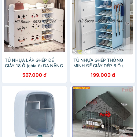
TỦ NHỰA LẮP GHÉP ĐỂ
TỦ NHỰA GHÉP THÔNG
GIÀY 18 Ô (chia ô) ĐA NĂNG
MINH ĐỂ GIÀY DÉP 6 Ô (
ĐỂ ĐƯỢC 36 ĐÔI GIÀY.
chia ô ) ĐỂ ĐƯỢC 12 ĐÔI
567.000 đ
199.000 đ
GIÀY.