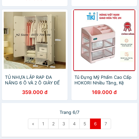
TỦ NHỰA LẮP RAP ĐA
Tủ Đựng Mỹ Phẩm Cao Cấp
NĂNG 6 Ô VÀ 2 Ô GIÀY ĐỂ
HOKORI Nhiều Tầng, Kệ
ĐỒ THÔNG MINH sâu 47cm
Đựng Mỹ Phẩm, Đồ Trang
359.000 đ
169.000 đ
(tùy chọn mẫu)
Điểm Nhiều Ngăn - Hàng
chính hãng
Trang 6/7
«
1
2
3
4
5
6
7