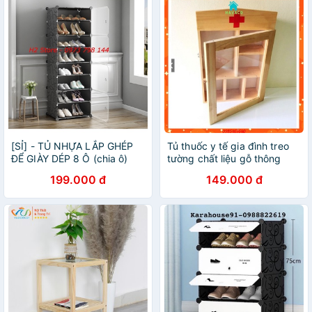
[SỈ] - TỦ NHỰA LẮP GHÉP
Tủ thuốc y tế gia đình treo
ĐỂ GIÀY DÉP 8 Ô (chia ô)
tường chất liệu gỗ thông
GHÉP 1x8 ĐA NĂNG,
phủ bóng bền đẹp tiện dụng
199.000 đ
149.000 đ
THÔNG MINH.