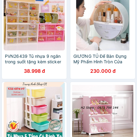
PVN26439 Tủ nhựa 9 ngăn
GIƯƠNG TỦ Để Bàn Đựng
trong suốt tặng kèm sticker
Mỹ Phẩm Hình Tròn Cửa
đựng đồ bàn học tiện lơi T2
Kính 3 Ngăn Mẫu Mới Nhất
38.998 đ
230.000 đ
2020