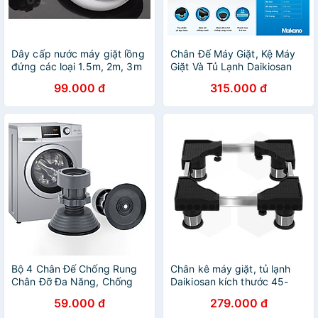
Dây cấp nước máy giặt lồng
Chân Đế Máy Giặt, Kệ Máy
đứng các loại 1.5m, 2m, 3m
Giặt Và Tủ Lạnh Daikiosan
- Hàng chính hãng
Có Thể Điều Chỉnh Kích
99.000 đ
315.000 đ
Thước Phù Hợp Mọi Loại
Thiết Bị - Hàng Chính Hãng
Bộ 4 Chân Đế Chống Rung
Chân kê máy giặt, tủ lạnh
Chân Đỡ Đa Năng, Chống
Daikiosan kích thước 45-
Rung Lắc Máy Giặt Đời Mới
61cm dùng cho máy giặt 6-
59.000 đ
279.000 đ
9kg/ tủ lạnh 90-270 lít -