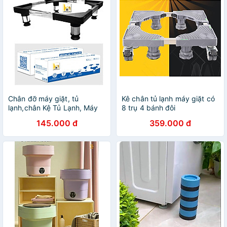
Chân đỡ máy giặt, tủ
Kê chân tủ lạnh máy giặt có
lạnh,chân Kệ Tủ Lạnh, Máy
8 trụ 4 bánh đôi
Giặt, Máy Lọc Nước Đa
145.000 đ
359.000 đ
Năng,Khung Inox Đế Nhựa
Chống Rung