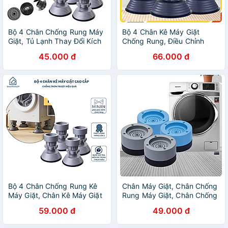
Bộ 4 Chân Chống Rung Máy
Bộ 4 Chân Kê Máy Giặt
Giặt, Tủ Lạnh Thay Đổi Kích
Chống Rung, Điều Chỉnh
Thước Tiện Lợi
Được Độ Cao, Đế Chống Ồn
45.000 đ
66.000 đ
Máy Giặt, Máy Sấy, Hàng
chính hãng
Bộ 4 Chân Chống Rung Kê
Chân Máy Giặt, Chân Chống
Máy Giặt, Chân Kê Máy Giặt
Rung Máy Giặt, Chân Chống
Tủ Lạnh Cao Cấp – Tiện Lợi,
Ồn Máy Giặt - Hàng Chính
59.000 đ
49.000 đ
Dễ Dàng Vệ Sinh - HÀNG
Hãng
CHÍNH HÃNG MINIIN