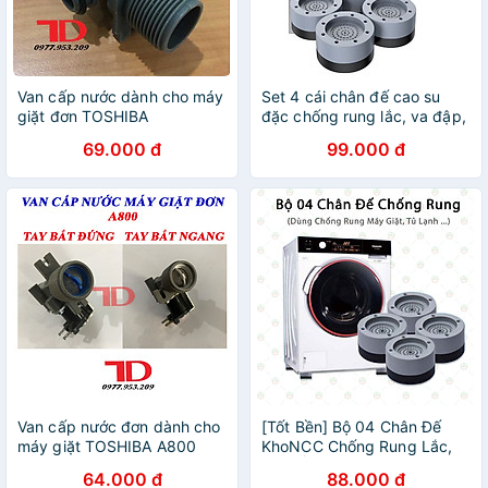
Van cấp nước dành cho máy
Set 4 cái chân đế cao su
giặt đơn TOSHIBA
đặc chống rung lắc, va đập,
trơn trượt cho máy giặt, tủ
69.000 đ
99.000 đ
lạnh, bàn ghế, thiết bị điện
Morado- Hàng chính hãng
Van cấp nước đơn dành cho
[Tốt Bền] Bộ 04 Chân Đế
máy giặt TOSHIBA A800
KhoNCC Chống Rung Lắc,
Giảm Ồn Máy Giặt - Tủ Lạnh
64.000 đ
88.000 đ
- Hàng Chính Hãng - KLVQ-