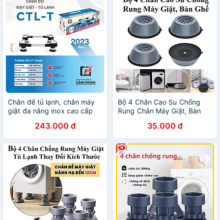
Chân đế tủ lạnh, chân máy
Bộ 4 Chân Cao Su Chống
giặt đa năng inox cao cấp
Rung Chân Máy Giặt, Bàn
có thể điều chỉnh kích thước
Ghế Đa Năng ( Hộp Vàng)
243.000 đ
35.000 đ
48-60cm CDN-T,CTL-T -
Hàng Chính Hãng