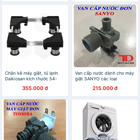
Hàng chính hãng
Chân kê máy giặt, tủ lạnh
Van cấp nước dành cho máy
Daikiosan kích thước 54-
giặt SANYO các loại
70cm dùng cho máy giặt 9-
355.000 đ
215.000 đ
12kg/ tủ lạnh 270-380 lít -
Hàng chính hãng