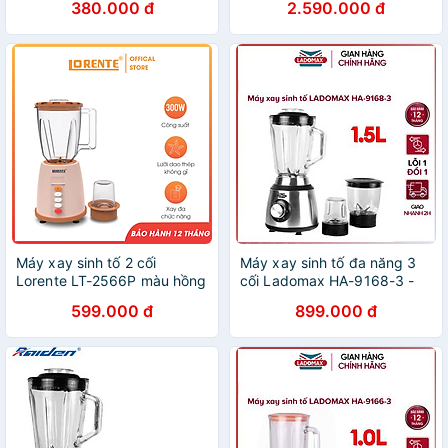
380.000 đ
2.590.000 đ
điện, chân đế nhôm tản
nhiệt tốt, moto lõi đồng, xay
rau má, xay đá, sinh tố...có
linh kiện thay thế - Hàng
chính hãng
Máy xay sinh tố 2 cối
Máy xay sinh tố đa năng 3
Lorente LT-2566P màu hồng
cối Ladomax HA-9168-3 -
- Hàng chính hãng
Hàng chính hãng
599.000 đ
899.000 đ