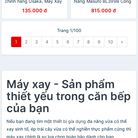
chính hãng Osaka, Máy Xay
Năng Masuto BL399B Công
Sinh Tố Cầm Tay Mini công
Nghệ Nhật Bản - Hàng
135.000 đ
815.000 đ
suất 350w dung tích lơn ,
Chính Hãng
Lưỡi dao kép , xay thịt, đá,
trái cây
Trang 1/100
1
2
3
4
5
6
7
8
9
10
»
Máy xay - Sản phẩm
thiết yếu trong căn bếp
của bạn
Nếu bạn đang tìm một
thiết bị gia dụng
đa năng vừa có thể
xay sinh tố, ép trái cây vừa có thể nghiền thực phẩm cứng thì
máy xay chính là sự lựa chọn hoàn hảo dành cho bạn.