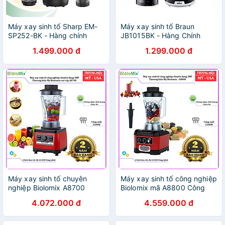
Máy xay sinh tố Sharp EM-
Máy xay sinh tố Braun
SP252-BK - Hàng chính
JB1015BK - Hàng Chính
hãng
Hãng
1.499.000 đ
1.299.000 đ
Máy xay sinh tố chuyên
Máy xay sinh tố công nghiệp
nghiệp Biolomix A8700
Biolomix mã A8800 Công
Công suất 2200W-Dung
suất 3HP, 2200W- Dung tích
4.072.000 đ
4.559.000 đ
Tích 2Lít, Bảo hành động cơ
2Lít - Hàng nhập khẩu chính
lên tới 7 năm,- Hàng nhập
hãng
khẩu