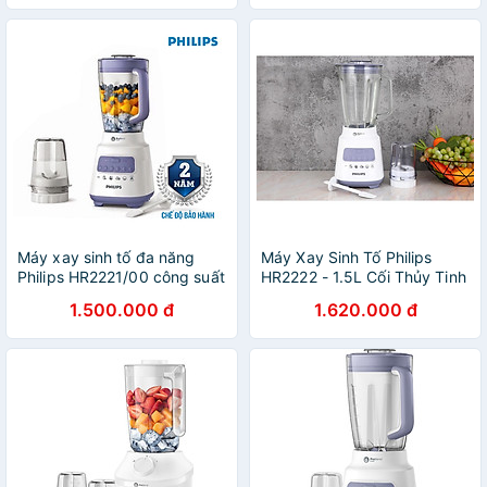
xay thủy tinh - Xay đá mịn -
cối phụ, xay khô - Hàng
Hàng Chính Hãng - Bảo
chính hãng
hành 12 tháng
Máy xay sinh tố đa năng
Máy Xay Sinh Tố Philips
Philips HR2221/00 công suất
HR2222 - 1.5L Cối Thủy Tinh
700W, xuất xứ Indonesia -
- Công Suất 700W - Hàng
1.500.000 đ
1.620.000 đ
Hàng chính hãng
Chính Hãng