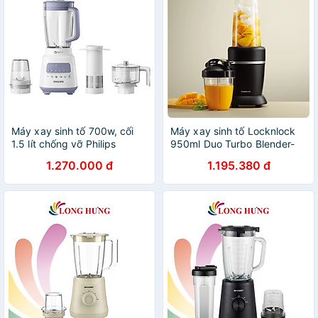
Máy xay sinh tố 700w, cối
Máy xay sinh tố Locknlock
1.5 lít chống vỡ Philips
950ml Duo Turbo Blender-
HR2223/00 - Hàng chính
Màu đen - EJM452BLK -
1.270.000 đ
1.195.380 đ
hãng
Hàng chính hãng