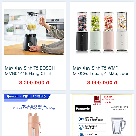
Máy Xay Sinh Tố BOSCH
Máy Xay Sinh Tố WMF
MMB6141B Hàng Chính
Mix&Go Touch, 4 Màu, Lưỡi
Hãng
Xay 6 Cánh, Công Suất
3.290.000 đ
3.990.000 đ
500W Hàng chính hãng