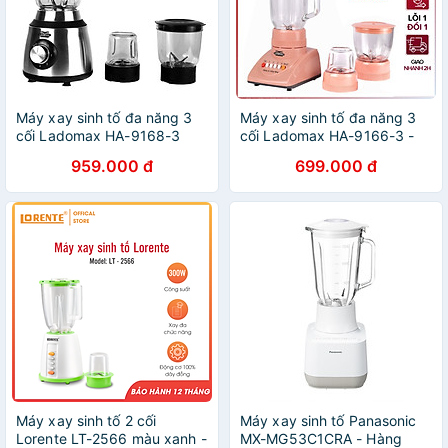
Máy xay sinh tố đa năng 3
Máy xay sinh tố đa năng 3
cối Ladomax HA-9168-3
cối Ladomax HA-9166-3 -
động cơ đồng công suất
Hàng chính hãng
959.000 đ
699.000 đ
650W, thiết kế 3 cối thủy
tinh - Hàng chính hãng
Máy xay sinh tố 2 cối
Máy xay sinh tố Panasonic
Lorente LT-2566 màu xanh -
MX-MG53C1CRA - Hàng