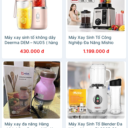
Máy xay sinh tố không dây
Máy Xay Sinh Tố Công
Deerma DEM – NU05 ( hàng
Nghiệp Đa Năng Mishio
nhập khẩu )
MK446 (3.0L) - Công Suất
430.000 đ
1.199.000 đ
800W - hàng chính hãng
Máy xay đa năng Hàng
Máy Xay Sinh Tố Blender Đa