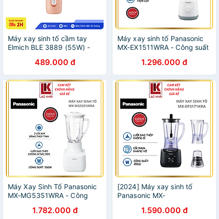
Máy xay sinh tố cầm tay
Máy xay sinh tố Panasonic
Elmich BLE 3889 (55W) -
MX-EX1511WRA - Công suất
Hàng chính hãng
450W - 1 cối xay sinh tố
489.000 đ
1.296.000 đ
1.5L và 1 cối xay khô 50g -
Lưỡi dao thép không gỉ - 2
tốc độ xay và nhồi - Hàng
chính hãng - Bảo hành chính
hãng 12 tháng
Máy Xay Sinh Tố Panasonic
[2024] Máy xay sinh tố
MX-MG5351WRA - Công
Panasonic MX-
suất 700W- Dung tích 1.5L -
EP3171KRA/WRA, CS 450W,
1.782.000 đ
1.590.000 đ
Lưỡi dao thép không gỉ- cối
Lưỡi dao thép không gỉ, Kèm