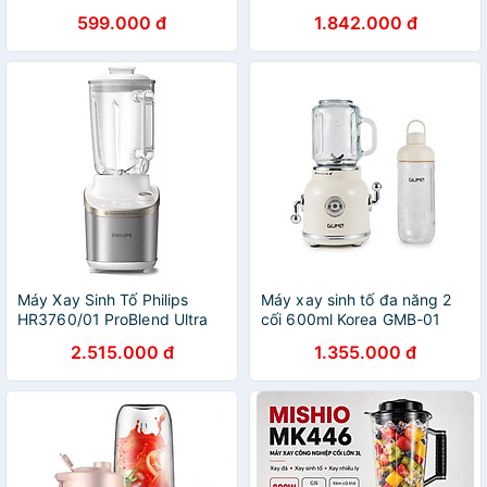
Hàng chính hãng
chính hãng
599.000 đ
1.842.000 đ
Máy Xay Sinh Tố Philips
Máy xay sinh tố đa năng 2
HR3760/01 ProBlend Ultra
cối 600ml Korea GMB-01
Xay tốc độ cao, màn hình kỹ
lưỡi dao 6 cánh - Hàng chính
2.515.000 đ
1.355.000 đ
thuật số, điều khiển đơn giản
hãng
- Hàng Chính Hãng