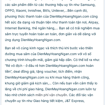
các sản phẩm đến từ các thương hiệu uy tín như Samsung,
OPPO, Xiaomi, Innisfree, Biti’s, Unilever,…Bên cạnh đó,
phương thức thanh toán của DienMayHoangNgan.com cũng
hết sức đa dạng và thuận tiện như thanh toán tận nơi, Airpay,
Internet Banking, thẻ ngân hàng,… Bạn sẽ có trải nghiệm mua
sắm trực tuyến hoàn toàn an toàn, đơn giản và dễ dàng với
ứng dụng DienMayHoangNgan.com.
Bạn sẽ vô cùng kinh ngạc và thích thú khi bước vào thiên
đường mua sắm của DienMayHoangNgan.com với vô số
chương trình khuyến mãi, giảm giá hấp dẫn. Có thể kể ra như:
“Rẻ vô địch - ở đâu rẻ hơn DienMayHoangNgan.com hoàn
tiền”, deal đồng giá, tặng voucher, tích điểm, nhận
DienMayHoangNgan.com xu khi mua hàng thành công,
khung giờ giảm giá kịch sàn,… Còn nếu bạn vẫn cảm thấy lo
lắng về chi phí giao hàng, DienMayHoangNgan.com luôn tự
hào nhờ chính sách
miễn phí vận chuyển
. Các đối tác vận
chuyển uy tín như Giao hàng tiết kiệm, J&T Express,