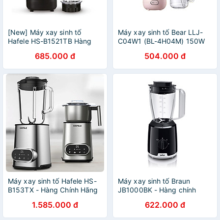
[New] Máy xay sinh tố
Máy xay sinh tố Bear LLJ-
Hafele HS-B1521TB Hàng
C04W1 (BL-4H04M) 150W
Chính Hãng (535.44.163)
Hàng chính hãng Màu Hồng
685.000 đ
504.000 đ
Máy xay sinh tố Hafele HS-
Máy xay sinh tố Braun
B153TX - Hàng Chính Hãng
JB1000BK - Hàng chính
(535.43.292)
hãng
1.585.000 đ
622.000 đ