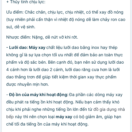
+ Thủy tinh chịu lực:
Ưu điểm: Chắc chắn, chịu lực, chịu nhiệt, có thể xay đồ nóng
(tuy nhiên phải cẩn thận vì nhiệt độ nóng dễ làm chảy ron cao
su), dễ vệ sinh.
Nhược điểm: Nặng, dễ nứt vỡ khi rớt.
- Lưỡi dao: Máy xay
chất liệu lưỡi dao bằng inox hay thép
không gỉ là sự lựa chọn tối ưu nhất để đảm bảo an toàn thực
phẩm và độ sắc bén. Bên cạnh đó, bạn nên sử dụng lưỡi dao
4 cánh hơn là lưỡi dao 2 cánh, lưỡi dao răng cưa hơn là lưỡi
dao thẳng trơn để giúp tiết kiệm thời gian xay thực phẩm
được nhuyễn mịn hơn.
-
Độ ồn của máy khi hoạt động:
Đa phần các dòng máy xay
đều phát ra tiếng ồn khi hoạt động. Nếu bạn cảm thấy khó
chịu khi phải nghe những tiếng ồn lớn đến từ
đồ gia dụng nhà
bếp
này thì nên chọn loại
máy xay
có bộ giảm âm, giúp hạn
chế tối đa tiếng ồn của máy khi hoạt động.