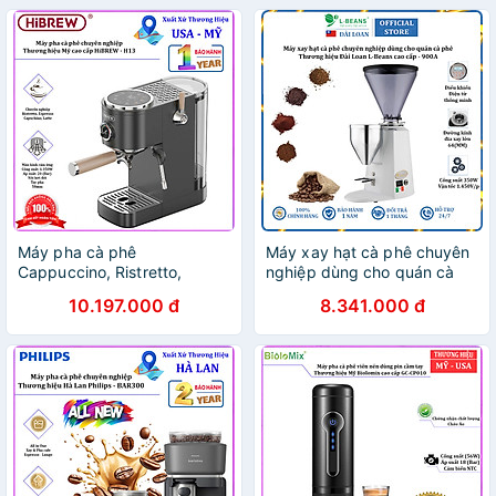
Máy pha cà phê
Máy xay hạt cà phê chuyên
Cappuccino, Ristretto,
nghiệp dùng cho quán cà
Espresso, Latte chuyên
phê L-Beans 900A - Công
10.197.000 đ
8.341.000 đ
nghiệp. Thương hiệu Mỹ cao
suất 350W -Hàng Chính
cấp HiBREW - H13. Hàng
Hãng
chính hãng