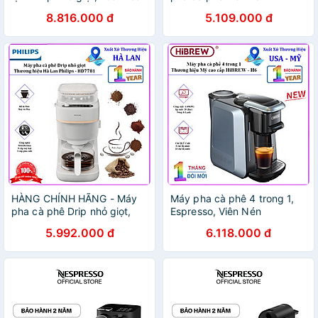
mới. Thương hiệu Hà Lan
Nespresso tự động,
8.816.000 đ
5.109.000 đ
cao cấp Philips Morgen
Espresso, Cappuccino và
HD7997. HÀNG CHÍNH
Latte. Thương hiệu Mỹ cao
HÃNG
cấp HiBREW - H15
HÀNG CHÍNH HÃNG - Máy
Máy pha cà phê 4 trong 1,
pha cà phê Drip nhỏ giọt,
Espresso, Viên Nén
thương hiệu Hà Lan cao cấp
Nespresso, Nescafe
5.992.000 đ
6.118.000 đ
Philips Morgen HD7781/90
Dolcegusto, Kcup Thương
hiệu Mỹ cao cấp HiBREW -
H6. Hàng chính hãng