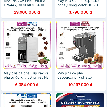
MÁY PHA CÀ PHÊ PHILIPS
Máy Pha Cà Phê Espresso
EP5447/90 SERIES 5400
bán tự động ZAMBOO ZB-
Hàng chính hãng
95AT - Hàng chính hãng
29.900.000 đ
3.790.000 đ
Máy pha cà phê Drip xay và
Máy pha cà phê
pha tự động thương hiệu Hà
Cappuccino, Ristretto,
Lan cao cấp Philips
Espresso, Latte chuyên
6.384.000 đ
10.197.000 đ
HD7901/10 - Hàng nhập
nghiệp thương hiệu Mỹ cao
khẩu
cấp HiBREW H13 - Hàng
chính hãng (BH 12 THÁNG)