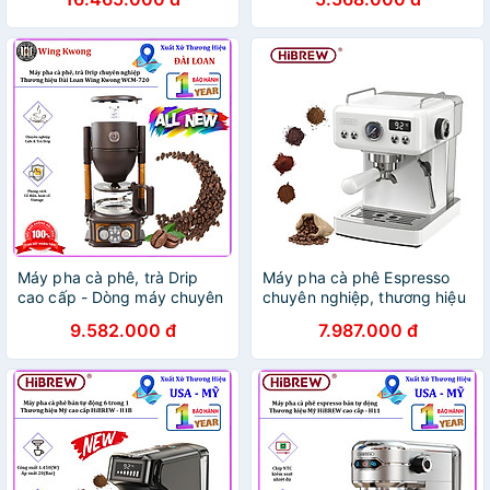
cấp HiBREW - H10 Plus.
HÀNG CHÍNH HÃNG
Hàng chính hãng
Máy pha cà phê, trà Drip
Máy pha cà phê Espresso
cao cấp - Dòng máy chuyên
chuyên nghiệp, thương hiệu
nghiệp. Thương hiệu Đài
Mỹ HiBREW cao cấp - H10A
9.582.000 đ
7.987.000 đ
Loan Wing Kwong cao cấp
- HÀNG CHÍNH HÃNG
WCM-720. HÀNG CHÍNH
HÃNG