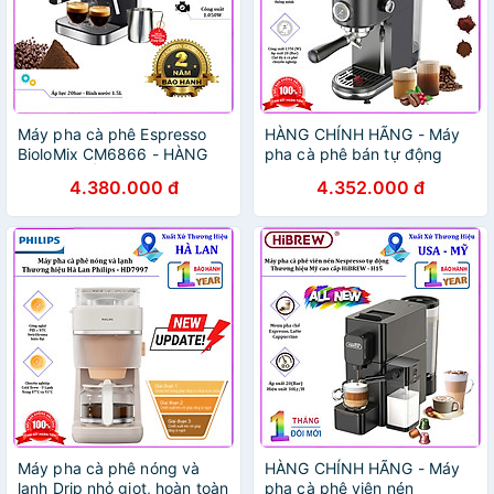
Máy pha cà phê Espresso
HÀNG CHÍNH HÃNG - Máy
BioloMix CM6866 - HÀNG
pha cà phê bán tự động
NHẬP KHẨU
Espresso, Cappuccino,
4.380.000 đ
4.352.000 đ
Latte. Thương hiệu Mỹ cao
cấp HiBREW - H10B
Máy pha cà phê nóng và
HÀNG CHÍNH HÃNG - Máy
lạnh Drip nhỏ giọt, hoàn toàn
pha cà phê viên nén