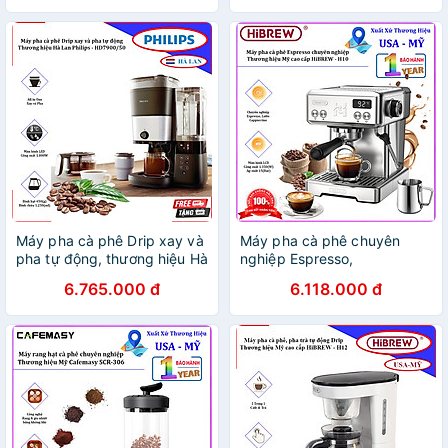
hãng
Hàng chính hãng
Máy pha cà phê Drip xay và
Máy pha cà phê chuyên
pha tự động, thương hiệu Hà
nghiệp Espresso,
Lan cao cấp Philips -
Cappuccino, Latte. Thương
6.765.000 đ
6.118.000 đ
HD7900/50 - HÀNG NHẬP
hiệu Mỹ cao cấp HiBREW -
KHẨU
H10. Hàng chính hãng