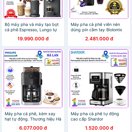
Bộ máy pha và máy tạo bọt
Máy pha cà phê viên nén
cà phê Espresso, Lungo tự
dùng pin cầm tay Biolomix
động chuyên nghiệp.
GC-CP010 -Hàng chính
19.990.000 đ
2.481.000 đ
Thương hiệu Hà Lan cao cấp
hãng
Philips Baristina BAR300 -
BAR311. Hàng chính hãng
Máy pha cà phê, kèm xay
Máy pha cà phê tự động
hạt tự động. Thương hiệu Hà
cao cấp Shardor
Lan cao cấp Philips -
CM1429TA-GS công suất
6.077.000 đ
1.520.000 đ
HD7761/00. Hàng chính
900W, dung tích 1500ml-