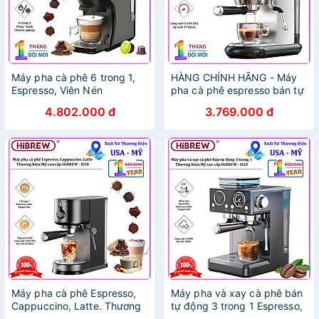
Máy pha cà phê 6 trong 1,
HÀNG CHÍNH HÃNG - Máy
Espresso, Viên Nén
pha cà phê espresso bán tự
Nespresso, Nescafe
động, thương hiệu Mỹ
4.802.000 đ
3.769.000 đ
Dolcegusto, Kcup, Túi ESE
HiBREW cao cấp - H11
POD và Trà. Thương hiệu Mỹ
cao cấp HiBREW - H1B.
HÀNG CHÍNH HÃNG
Máy pha cà phê Espresso,
Máy pha và xay cà phê bán
Cappuccino, Latte. Thương
tự động 3 trong 1 Espresso,
hiệu Mỹ cao cấp HiBREW -
Cappuccino, Latte. Kết hợp