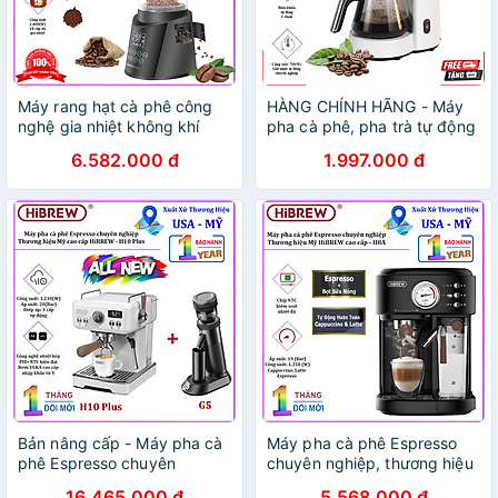
Máy rang hạt cà phê công
HÀNG CHÍNH HÃNG - Máy
nghệ gia nhiệt không khí
pha cà phê, pha trà tự động
chuyên nghiệp. Thương hiệu
Drip. Thương hiệu Mỹ cao
6.582.000 đ
1.997.000 đ
Mỹ cao cấp Cafemasy SCR-
cấp HiBREW - H12
306. Hàng chính hãng
Bản nâng cấp - Máy pha cà
Máy pha cà phê Espresso
phê Espresso chuyên
chuyên nghiệp, thương hiệu
nghiệp, thương hiệu Mỹ cao
Mỹ HiBREW cao cấp - H8A -
16.465.000 đ
5.568.000 đ