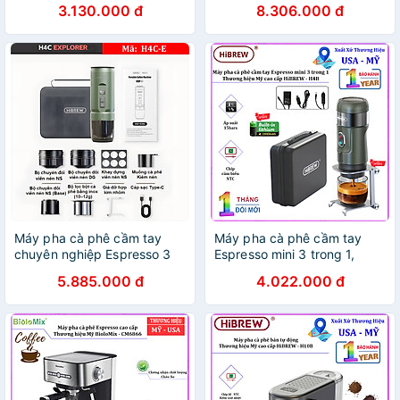
3.130.000 đ
8.306.000 đ
H5B. HÀNG CHÍNH HÃNG
20 chế độ xay. Thương hiệu
Mỹ cao cấp HiBREW - H20.
HÀNG CHÍNH HÃNG
Máy pha cà phê cầm tay
Máy pha cà phê cầm tay
chuyên nghiệp Espresso 3
Espresso mini 3 trong 1,
trong 1, dùng pin có thể pha
thương hiệu HiBREW cao
5.885.000 đ
4.022.000 đ
cả nóng và lạnh. Thương
cấp H4A và H4B - HÀNG
hiệu Mỹ cao cấp HiBREW -
CHÍNH HÃNG
H4C. HÀNG CHÍNH HÃNG