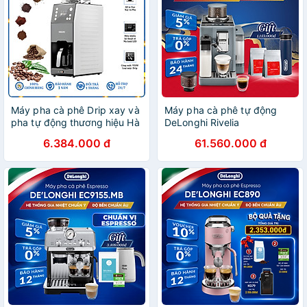
Máy pha cà phê Drip xay và
Máy pha cà phê tự động
pha tự động thương hiệu Hà
DeLonghi Rivelia
Lan cao cấp Philips
EXAM440.55.G – 2 Bình Hạt,
6.384.000 đ
61.560.000 đ
HD7901/10 - Hàng chính
Màn Hình Cảm Ứng – Hàng
hãng (BH 1 NĂM)
Chính Hãng