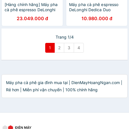
[Hàng chính hãng] Máy pha
Máy pha cà phê espresso
cà phê espresso DeLonghi
DeLonghi Dedica Duo
La Specialista Arte EC9155
EC890.PK - Hàng Chính
23.049.000 đ
10.980.000 đ
(R/ MB)
Hãng
Trang 1/4
1
2
3
4
Máy pha cà phê gia đình mua tại | DienMayHoangNgan.com |
Rẻ hơn | Miễn phí vận chuyển | 100% chính hãng