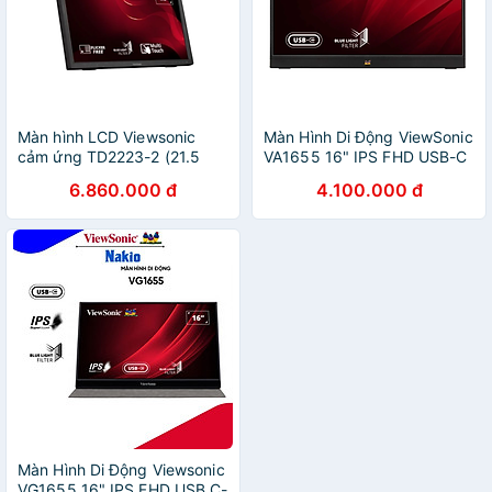
Màn hình LCD Viewsonic
Màn Hình Di Động ViewSonic
cảm ứng TD2223-2 (21.5
VA1655 16" IPS FHD USB-C
inch/ 1920 x 1080/
- Hàng chính hãng
6.860.000 đ
4.100.000 đ
250cd/m2/ 5ms/ 75Hz) -
Hàng Chính Hãng
Màn Hình Di Động Viewsonic
VG1655 16" IPS FHD USB C-