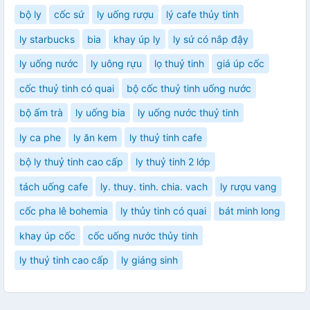
bộ ly
cốc sứ
ly uống rượu
lý cafe thủy tinh
ly starbucks
bia
khay úp ly
ly sứ có nắp đậy
ly uống nước
ly uông rựu
lọ thuỷ tinh
giá úp cốc
cốc thuỷ tinh có quai
bộ cốc thuỷ tinh uống nước
bộ ấm trà
ly uống bia
ly uống nước thuỷ tinh
ly ca phe
ly ăn kem
ly thuỷ tinh cafe
bộ ly thuỷ tinh cao cấp
ly thuỷ tinh 2 lớp
tách uống cafe
ly. thuy. tinh. chia. vach
ly rượu vang
cốc pha lê bohemia
ly thủy tinh có quai
bát minh long
khay úp cốc
cốc uống nước thủy tinh
ly thuỷ tinh cao cấp
ly giáng sinh