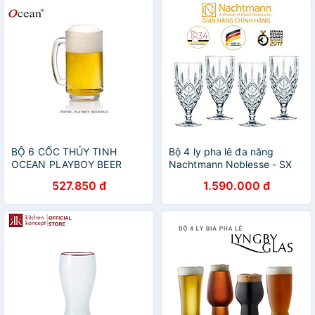
BỘ 6 CỐC THỦY TINH
Bộ 4 ly pha lê đa năng
OCEAN PLAYBOY BEER
Nachtmann Noblesse - SX
MUG P0140 - 360ML
tại Đức - Hàng chính hãng
527.850 đ
1.590.000 đ
100% (kèm ảnh thật)