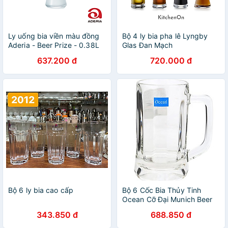
Ly uống bia viền màu đồng
Bộ 4 ly bia pha lê Lyngby
Aderia - Beer Prize - 0.38L
Glas Đan Mạch
637.200 đ
720.000 đ
Bộ 6 ly bia cao cấp
Bộ 6 Cốc Bia Thủy Tinh
Ocean Cỡ Đại Munich Beer
Mug Ocean - P00843 -
343.850 đ
688.850 đ
640ml