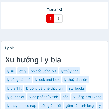
Trang 1/2
1
2
Ly bia
Xu hướng Ly bia
ly sứ
lót ly
bộ cốc uống bia
ly thủy tinh
ly uống cà phê
ly lock and lock
ly thuỷ tinh lớn
ly bia 1 lít
lý uống cà phê thủy tinh
starbucks
ly giữ nhiệt
ly cà phê thủy tinh
cốc
ly uống rượu vang
ly thuy tinh co nap
cốc giữ nhiệt
gốm sứ minh long
ly