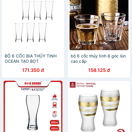
BỘ 6 CỐC BIA THỦY TINH
bộ 6 cốc thủy tinh 8 góc lùn
OCEAN TẠO BỌT
cao cấp
METROPOLITAN B1314 -
171.350 đ
158.125 đ
400ML