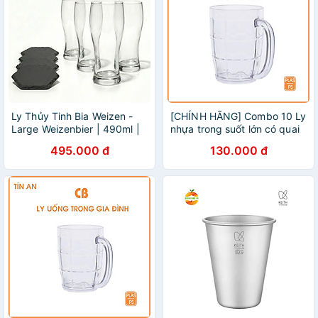
Ly Thủy Tinh Bia Weizen -
[CHÍNH HÃNG] Combo 10 Ly
Large Weizenbier | 490ml |
nhựa trong suốt lớn có quai
[LYNOIR_LY003
– bền đẹp, an toàn, tiện lợi
495.000 đ
130.000 đ