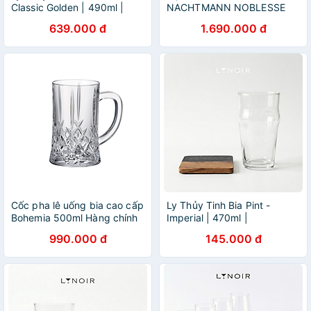
Classic Golden | 490ml |
NACHTMANN NOBLESSE
[LYNOIR_LY002
102556, dung tích 430 ml
639.000 đ
1.690.000 đ
hàng chính hãng
Cốc pha lê uống bia cao cấp
Ly Thủy Tinh Bia Pint -
Bohemia 500ml Hàng chính
Imperial | 470ml |
hãng
[LYNOIR_LY020
990.000 đ
145.000 đ