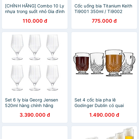
[CHÍNH HÃNG] Combo 10 Ly
Cốc uống bia Titanium Keith
nhựa trong suốt nhỏ Gia đình
Ti9001 350ml / Ti9002
có quai – bền đẹp, an toàn,
450ml
110.000 đ
775.000 đ
tiện lợi
Set 6 ly bia Georg Jensen
Set 4 cốc bia pha lê
520ml hàng chính hãng
Godinger Dublin có quai
350ml Hàng chính hãng
3.390.000 đ
1.490.000 đ