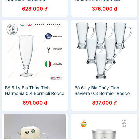
133640M02021990 (510ml
Rocco 128550Q02021990
628.000 đ
376.000 đ
/ Ly)
(530ml / Ly)
Bộ 6 Ly Bia Thủy Tinh
Bộ 6 Ly Bia Thủy Tinh
Harmonia 0.4 Bormioli Rocco
Baviera 0.3 Bormioli Rocco
128980M02021990 (580ml
133430MI9021990 (390ml /
691.000 đ
897.000 đ
/ Ly)
Ly)