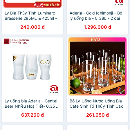
Ly Bia Thủy Tinh Luminarc
Aderia - Gold Ichimonji - Bộ
Brasserie 285ML & 425ml -
ly uống bia - 0.38L - 2 cái
J5184 & J5185 - Bộ 6 ly
240.000 đ
1.296.000 đ
Ly uống bia Aderia - Gentel
Bộ Ly Uống Nước Uống Bia
Beer Nhiều Hoạ Tiết- 0.35L
Cafe Sinh Tố Thủy Tinh Cao
Cấp Ocean New York Long
637.200 đ
261.050 đ
Drink B07812 Dung Tích
340ml