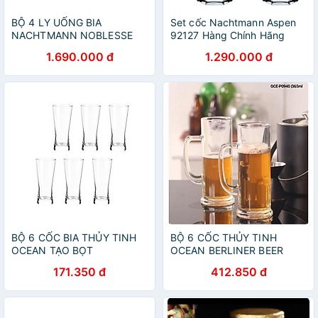
BỘ 4 LY UỐNG BIA
Set cốc Nachtmann Aspen
NACHTMANN NOBLESSE
92127 Hàng Chính Hãng
102556, dung tích 430 ml
1.690.000 đ
1.290.000 đ
Hàng chính hãng
BỘ 6 CỐC BIA THỦY TINH
BỘ 6 CỐC THỦY TINH
OCEAN TẠO BỌT
OCEAN BERLINER BEER
METROPOLITAN B1314 -
MUG P0940 - 370ML
171.350 đ
412.850 đ
400ML