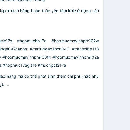
 giúp khách hàng hoàn toàn yên tâm khi sử dụng sản
cin17a #hopmuchp17a #hopmucmayinhpm102w
idge047canon #cartridgecanon047 #canonlbp113
w #hopmucmayinhpm130fn #hopmucmayinhpm102a
a #hopmuc17agiare #muchpcf217a
giao hàng mà có thể phát sinh thêm chi phí khác như
.....