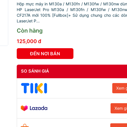
Hộp mực máy in M130a / M130fn / M130fw / M130nw dùn
HP LaserJet Pro M130a / M130fn / M130fw / M130nw 
CF217A mới 100% [Fullbox]+ Sử dụng chung cho các dò
LaserJet P...
Còn hàng
125,000 đ
ĐẾN NƠI BÁN
SO SÁNH GIÁ
Xem g
Xem g