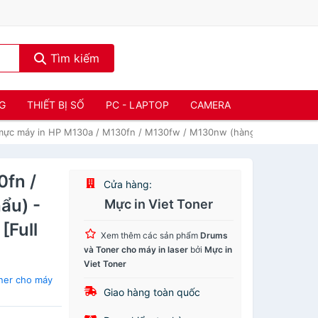
Tìm kiếm
NG
THIẾT BỊ SỐ
PC - LAPTOP
CAMERA
ực máy in HP M130a / M130fn / M130fw / M130nw (hàng nhập khẩu) - C
fn /
Cửa hàng:
ẩu) -
Mực in Viet Toner
[Full
Xem thêm các sản phẩm
Drums
và Toner cho máy in laser
bởi
Mực in
Viet Toner
ner cho máy
Giao hàng toàn quốc