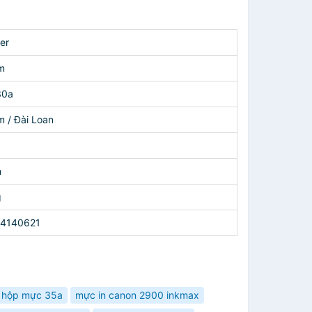
er
m
30a
m / Đài Loan
n
g
4140621
hộp mực 35a
mực in canon 2900 inkmax