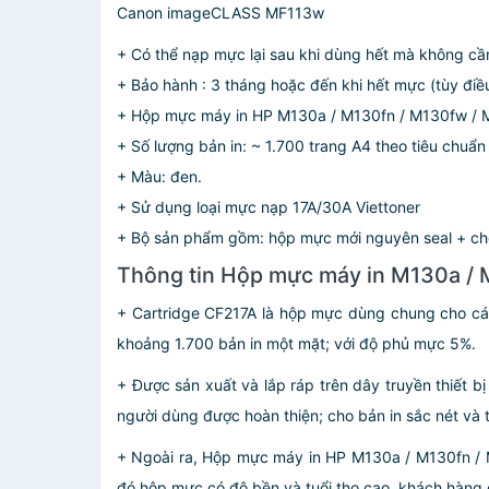
Canon imageCLASS MF113w
+ Có thể nạp mực lại sau khi dùng hết mà không cần 
+ Bảo hành : 3 tháng hoặc đến khi hết mực (tùy điều
+ Hộp mực máy in HP M130a / M130fn / M130fw / M
+ Số lượng bản in: ~ 1.700 trang A4 theo tiêu chuẩ
+ Màu: đen.
+ Sử dụng loại mực nạp 17A/30A Viettoner
+ Bộ sản phẩm gồm: hộp mực mới nguyên seal + ch
Thông tin Hộp mực máy in M130a /
+ Cartridge CF217A là hộp mực dùng chung cho c
khoảng 1.700 bản in một mặt; với độ phủ mực 5%.
+ Được sản xuất và lắp ráp trên dây truyền thiết b
người dùng được hoàn thiện; cho bản in sắc nét và 
+ Ngoài ra, Hộp mực máy in HP M130a / M130fn / 
đó hộp mực có độ bền và tuổi thọ cao, khách hàng 