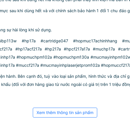
i mực sau khi dùng hết và với chính sách bảo hành 1 đổi 1 chu đáo
ng sự hài lòng khi sử dụng.
lbp113w #hp17a #cartridge047 #hopmuc17achinhhang #mu
cf217a #hp17acf217a #hp217a #hpcf217a17a #muchp17a #cartr
ucinhp17a #hopmuchpm102a #hopmuchpm130a #mucmayinhpm102
nhp17a #muccf217a #mucmayinhplaserjetprom102a #hopmuccf217
iện hành. Bên cạnh đó, tuỳ vào loại sản phẩm, hình thức và địa chỉ 
ẩu (đối với đơn hàng giao từ nước ngoài có giá trị trên 1 triệu đồng)
Xem thêm thông tin sản phẩm