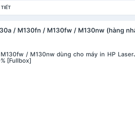
MF269dw - Cartridge
100% [Full Box]
V
 TIẾT
CRG 051 - 30A mới
C
100% [Fullbox]
1
30a / M130fn / M130fw / M130nw (hàng nhậ
 M130fw / M130nw dùng cho máy in HP LaserJ
% [Fullbox]