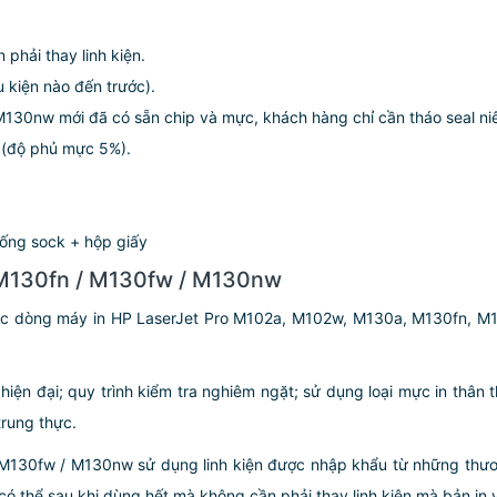
phải thay linh kiện.
 kiện nào đến trước).
130nw mới đã có sẵn chip và mực, khách hàng chỉ cần tháo seal ni
n (độ phủ mực 5%).
ống sock + hộp giấy
 M130fn / M130fw / M130nw
ác dòng máy in HP LaserJet Pro M102a, M102w, M130a, M130fn, M1
ị hiện đại; quy trình kiểm tra nghiêm ngặt; sử dụng loại mực in thâ
trung thực.
M130fw / M130nw sử dụng linh kiện được nhập khẩu từ những thương
có thể sau khi dùng hết mà không cần phải thay linh kiện mà bản in