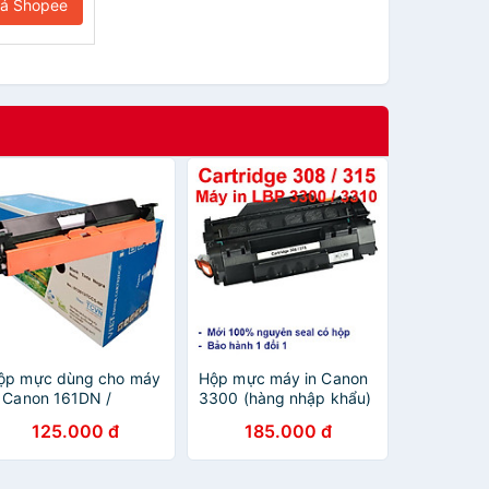
iá Shopee
ộp mực dùng cho máy
Hộp mực máy in Canon
n Canon 161DN /
3300 (hàng nhập khẩu)
62DW / MF261D /
dùng cho máy in Canon
125.000 đ
185.000 đ
F264DW / MF266DN /
LBP 3300, 3360, 3370,
F269DW (Có VAT)
3310 - Cartridge 308 /
àng chính hãng
Cartridge 315 mới 100%