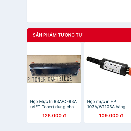
SẢN PHẨM TƯƠNG TỰ
Hộp Mực In 83A/CF83A
Hộp mực in HP
(VIET Toner) dùng cho
103A/W1103A hàng
máy in HP M125/
chính hãng Viettoner
126.000 đ
109.000 đ
125FW/ 125A/ 125nw/
dùng cho máy in HP
M126/ M127/ M127FN/
Neverstop Laser 1000
M201/ M201DW/
1000W, 1200A, 1200