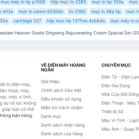
 mực máy in hp p1006
hộp mực tn 2385
mực in hp 103a
mực 
p m12a
mực in canon 6230dn
tn-2385
mực in 48a hp
mực i
30a
cartridge 337
hộp mực hp 137fnw 4zb84a
mực máy in c
wadam Heaven Grade Gingseng Rejuvenating Cream Special Set (2S
VỀ ĐIỆN MÁY HOÀNG
CHUYÊN MỤC
NGÂN
Điện Tử - Điện Lạ
Giới thiệu
ết bị điện máy,
Điện Gia Dụng
Chính sách bảo mật
 điện thoại, máy
Nhà Cửa Đời Sống
top, máy vi tính,
Điều khoản sử dụng
g sự nỗ lực không
Điện Thoại - Máy 
Miễn trừ trách nhiệm
 giúp bạn có thể
Thiết Bị Số
không bán hàng.
Danh mục
Máy Vi Tính - Lap
Danh sách nhãn hàng
Máy Ảnh - Quay P
Danh sách cửa hàng