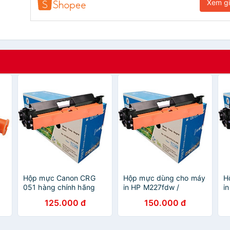
Xem g
Hộp mực Canon CRG
Hộp mực dùng cho máy
H
051 hàng chính hãng
in HP M227fdw /
i
Viettoner dùng cho máy
M227sdn / M227d /
1
125.000 đ
150.000 đ
in Canon LBP 161dn,
M227fdn (Có VAT) hàng
M
A,
LBP 162dw, MF266dn,
chính hãng Viettoner -
M
W
MF261d, MF264dw,
Cartridge CF230A mới
h