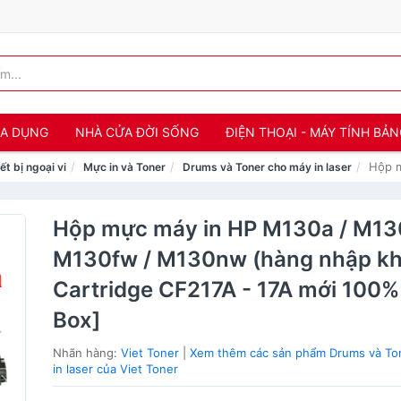
IA DỤNG
NHÀ CỬA ĐỜI SỐNG
ĐIỆN THOẠI - MÁY TÍNH BẢ
Hộp m
ết bị ngoại vi
Mực in và Toner
Drums và Toner cho máy in laser
Hộp mực máy in HP M130a / M130
M130fw / M130nw (hàng nhập kh
Cartridge CF217A - 17A mới 100% 
Box]
Nhãn hàng:
Viet Toner
|
Xem thêm các sản phẩm Drums và To
in laser của Viet Toner