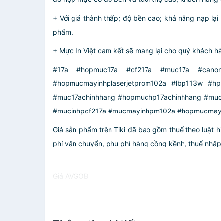
+ Với giá thành thấp; độ bền cao; khả năng nạp lạ
phẩm.
+ Mực In Việt cam kết sẽ mang lại cho quý khách hà
#17a #hopmuc17a #cf217a #muc17a #canon
#hopmucmayinhplaserjetprom102a #lbp113w #hp
#muc17achinhhang #hopmuchp17achinhhang #m
#mucinhpcf217a #mucmayinhpm102a #hopmucmayi
Giá sản phẩm trên Tiki đã bao gồm thuế theo luật h
phí vận chuyển, phụ phí hàng cồng kềnh, thuế nhập kh
Giá AVGOB