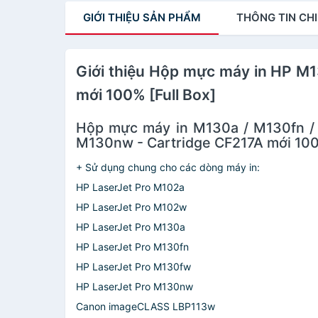
M225MFP (Hàng chính
mới 100% [Fullbox]
GIỚI THIỆU
SẢN PHẨM
THÔNG TIN
CHI
hãng)
Giới thiệu Hộp mực máy in HP M1
mới 100% [Full Box]
Hộp mực máy in M130a / M130fn /
M130nw - Cartridge CF217A mới 100
+ Sử dụng chung cho các dòng máy in:
HP LaserJet Pro M102a
HP LaserJet Pro M102w
HP LaserJet Pro M130a
HP LaserJet Pro M130fn
HP LaserJet Pro M130fw
HP LaserJet Pro M130nw
Canon imageCLASS LBP113w