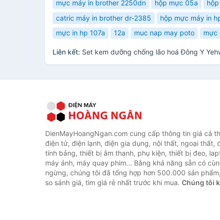
mực máy in brother 2250dn
hộp mực 05a
hộp
catric máy in brother dr-2385
hộp mực máy in h
mực in hp 107a
12a
muc nap may poto
mực 
Liên kết:
Set kem dưỡng chống lão hoá Đông Y Yeh
DienMayHoangNgan.com cung cấp thông tin giá cả thi
điện tử, điện lạnh, điện gia dụng, nội thất, ngoại thất,
tính bảng, thiết bị âm thanh, phụ kiện, thiết bị đeo, lap
máy ảnh, máy quay phim... Bằng khả năng sẵn có cùn
ngừng, chúng tôi đã tổng hợp hơn 500.000 sản phẩm,
so sánh giá, tìm giá rẻ nhất trước khi mua.
Chúng tôi 