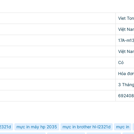
Viet Ton
Việt Na
17A-m1
Việt Na
Có
Hóa đơ
3 Thán
692408
l2321d
mực in máy hp 2035
mực in brother hl-l2321d
mực in