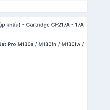
iettoner - Cartridge
- 49A [Fullbox]
RG 051 - 30A mới
00% [Full Box]
p khẩu) - Cartridge CF217A - 17A
et Pro M130a / M130fn / M130fw /