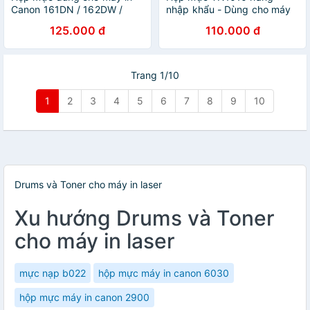
Canon 161DN / 162DW /
nhập khẩu - Dùng cho máy
MF261D / MF264DW /
in Brother HL-
125.000 đ
110.000 đ
MF266DN / MF269DW (Có
1111/1201/1211; DCP-
VAT) hàng chính hãng
1511/1601/1616; MFC-
Viettoner - Cartridge CRG
1811/1901/1616NW -
051 - 30A mới 100% [Full
Cartridge TN1010 mới 100%
Trang 1/10
Box]
[Full box]
1
2
3
4
5
6
7
8
9
10
Drums và Toner cho máy in laser
Xu hướng Drums và Toner
cho máy in laser
mực nạp b022
hộp mực máy in canon 6030
hộp mực máy in canon 2900