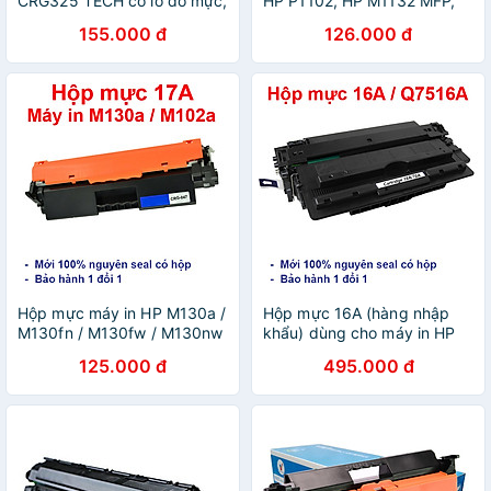
CRG325 TECH có lỗ đổ mực,
HP P1102, HP M1132 MFP,
dùng cho máy in HP P1102
HP M1212NFA
155.000 đ
126.000 đ
Canon LBP 6030 1.6K -
Hàng Nhập Khẩu
Hộp mực máy in HP M130a /
Hộp mực 16A (hàng nhập
M130fn / M130fw / M130nw
khẩu) dùng cho máy in HP
(hàng nhập khẩu) -
Laserjet 5200, 5200L,
125.000 đ
495.000 đ
Cartridge CF217A - 17A mới
5200N, 5200DN, 5200DTN,
100% [Full Box]
5200TN - Cartridge Q7516A
mới 100% [Fullbox]