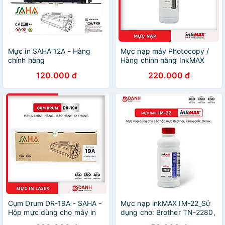
Mực in SAHA 12A - Hàng
Mực nạp máy Photocopy /
chính hãng
Hàng chính hãng InkMAX
IM-PK-679C - nạp được cho
120.000 đ
220.000 đ
các dòng máy Photocopy
Kyocera Mita: TK-675 / 678 /
679: KM 2540, 2560, 3040,
3060, 300i, TK-715 / 717 /
718
Cụm Drum DR-19A - SAHA -
Mực nạp inkMAX IM-22_Sử
Hộp mực dùng cho máy in
dụng cho: Brother TN-2280,
HP: LaserJet Pro M101,
TN-2385. Panasonic KX-FA