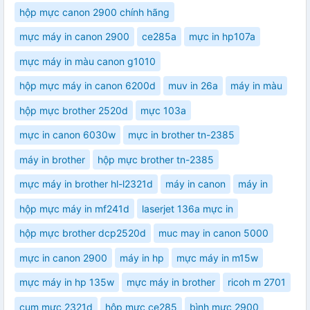
hộp mực canon 2900 chính hãng
mực máy in canon 2900
ce285a
mực in hp107a
mực máy in màu canon g1010
hộp mực máy in canon 6200d
muv in 26a
máy in màu
hộp mực brother 2520d
mực 103a
mực in canon 6030w
mực in brother tn-2385
máy in brother
hộp mực brother tn-2385
mực máy in brother hl-l2321d
máy in canon
máy in
hộp mực máy in mf241d
laserjet 136a mực in
hộp mực brother dcp2520d
muc may in canon 5000
mực in canon 2900
máy in hp
mực máy in m15w
mực máy in hp 135w
mực máy in brother
ricoh m 2701
cụm mực 2321d
hộp mực ce285
bình mực 2900