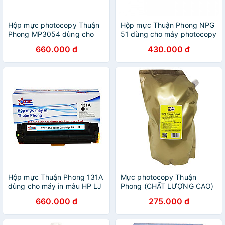
Hộp mực photocopy Thuận
Hộp mực Thuận Phong NPG
Phong MP3054 dùng cho
51 dùng cho máy photocopy
máy RICOH MP 2554/ 2555/
Canon IR 2520 / 2525 /
660.000 đ
430.000 đ
3054/ 3055/ 3554/ 3555 -
2530 - Hàng Chính Hãng
Hàng Chính Hãng
Hộp mực Thuận Phong 131A
Mực photocopy Thuận
dùng cho máy in màu HP LJ
Phong (CHẤT LƯỢNG CAO)
M251/ 276/ CP1215/ 1515/
dùng cho máy Toshiba
660.000 đ
275.000 đ
1525/ Canon LBP 5050/
E550/ 650/ 810/ 520/ 600/
8050 - Hàng Chính Hãng
720/ 850/ 523/ 603/ 723/
853/ 556/ 656/ 756/ 856/