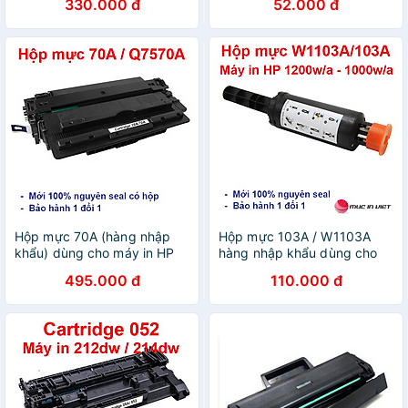
330.000 đ
52.000 đ
M102, M103, M104 / MFP –
88, KX-FAT 92, 411. Xerox
M130, M132
P255D, P265D, Hàng chính
hãng
Hộp mực 70A (hàng nhập
Hộp mực 103A / W1103A
khẩu) dùng cho máy in HP
hàng nhập khẩu dùng cho
Laserjet M5025, M5035,
máy in HP Neverstop Laser
495.000 đ
110.000 đ
M5035x - Cartridge
1000A, 1000W, 1200A,
Q7570A - 16A mới 100%
1200W mới 100% [Fullbox]
[Full Box]