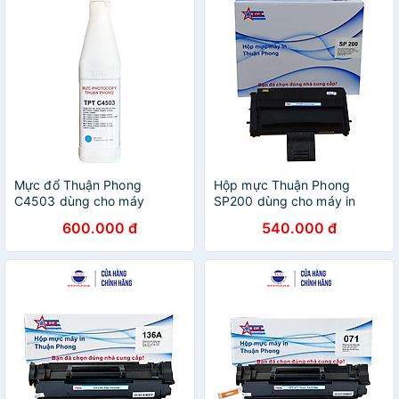
557/ 657/ 757/ 857 - Hàng
Chính Hãng
Mực đổ Thuận Phong
Hộp mực Thuận Phong
C4503 dùng cho máy
SP200 dùng cho máy in
photocopy màu Ricoh
Ricoh SP 200/ 201/ 200S/
600.000 đ
540.000 đ
C4503/ C5503/ C6003/
202SN/ 203SF/ 203SFN/
C4504/ C5504/ C6004/
210/ 210SU/ 212SFNw/
C3003/ C3503/ C3004/
212SFw - Hàng Chính Hãng
C3504/ C2503/ C2504/
C2011/ C4502/ C5502/
C3002/ C3502/ C2800/
C3300/ C3001/ C3501/
C2030/ C2530/ C2550/
C2551 - Hàng Chính Hãng