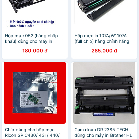
Hộp mực 052 (hàng nhập
Hộp mực in 107A/W1107A
khẩu) dùng cho máy in
(full chip) hàng chính hãng
Canon LBP 212dw, LBP
Viettoner dùng cho máy in
180.000 đ
285.000 đ
214dw, MF426dw,
HP LaserJet 107a, 107w,
MF424dw, MF421dw, LBP
135a, 135w, 137a, 137w -
215x, MF429x - Cartridge
Cartridge 107A/W1107A mới
CRG 052 - 26A mới 100%
100% [Fullbox]
[Fullbox]
Chíp dùng cho hộp mực
Cụm drum DR 2385 TECH
Ricoh SP C430/ 431/ 440/
dùng cho máy in Brother HL