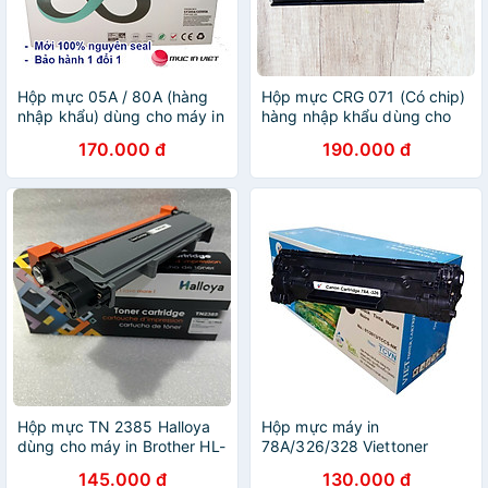
Hộp mực 05A / 80A (hàng
Hộp mực CRG 071 (Có chip)
nhập khẩu) dùng cho máy in
hàng nhập khẩu dùng cho
HP Pro 400 M401, M425,
máy in LBP 120 / 121dn /
170.000 đ
190.000 đ
P2035, P2055 - Canon LBP
122dw / MF272dw /
251DW, 252DW, MF416DW -
MF275dw - Cartridge
Cartridge CE505A - CF280A
CRG071
Hộp mực TN 2385 Halloya
Hộp mực máy in
dùng cho máy in Brother HL-
78A/326/328 Viettoner
L2321D, HL-2361DN, HL-
(Chính hãng) - Canon
145.000 đ
130.000 đ
2366DW, MFC-L2701D,
6230dn, 6200, MF4410,