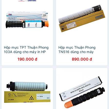
Hộp mực TPT Thuận Phong
Hộp mực Thuận Phong
103A dùng cho máy in HP
TN516 dùng cho máy
Neverstop Laser 1000 / MFP
photocopy Konica Minolta
190.000 đ
890.000 đ
1200 - Hàng Chính Hãng
bizhub 458e / 558e / 658e
- Hàng Chính Hãng