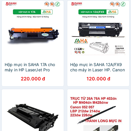
6500/ 7000/ 7001/ 7500/
7502/ 8000/ 8001/ 9001/
9002 - Hàng Chính Hãng
Hộp mực in SAHA 17A cho
Hộp mực in SAHA 12A/FX9
máy in HP LaserJet Pro
cho máy in Laser HP. Canon
M101 / M102, MFP M130 -
- Hàng chính hãng
220.000 đ
120.000 đ
Hàng chính hãng