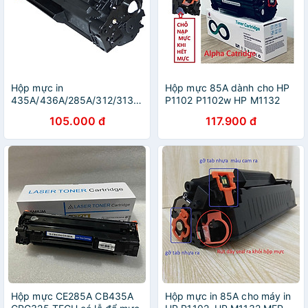
Hộp mực in
Hộp mực 85A dành cho HP
435A/436A/285A/312/313/325
P1102 P1102w HP M1132
cho máy in HP
MFP, HP M1212NF Canon
105.000 đ
117.900 đ
P1005/P1006/P1505/P1102/P1102W,
LBP 6030 6030w 6000 -
Canon 6030/6030W - Hàng
Hàng chính hãng Alpha
nhập khẩu
Cartridge
Hộp mực CE285A CB435A
Hộp mực in 85A cho máy in