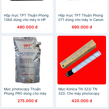
Hộp mực TPT Thuận Phong
Hộp mực TPT Thuận Phong
136A dùng cho máy in HP
071 dùng cho máy in Canon
LJ M211 / MFP M236 - Hàng
LBP 120 series / Canon MF
480.000 đ
690.000 đ
Chính Hãng
270 series - Hàng Chính
Hãng
Mực photocopy Thuận
Mực Konica TN 322/ TN
Phong PRO dùng cho máy
323: Cho máy photocopy
Ricoh Aficio 1060/ 1075/
Konica Minolta Bizhub 227/
275.000 đ
420.000 đ
2051/ 2060/ 2075/ MP
287/ 367 / 224 / 284 / 364 (
5500/ 6000/ 6001/ 6002/
Hàng nhập khẩu )