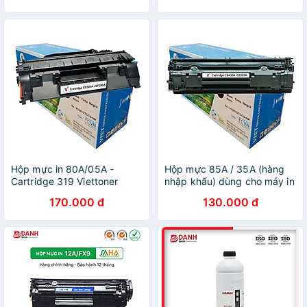
MFC-L2701DW, DPC
4420, 4430, 4450,
L2520D Hàng nhập khẩu
MF4550, 4470, 4480, D520
- HP P1566, P1606,
P1606d, M1536 - Cartridge
326
Hộp mực in 80A/05A -
Hộp mực 85A / 35A (hàng
Cartridge 319 Viettoner
nhập khẩu) dùng cho máy in
(Chính hãng) - HP Pro 400
HP Laser P1005, 1006, 1102
170.000 đ
130.000 đ
M401N, M401D, M425DN,
và Canon LBP 6000,
P2035 ,P2055D, Canon
MF3010, 6030 - Cartridge
251DW , 252DW ,
CB435A / CE285A mới 100%
MF416DW,416DW -
Cartridge CẸ05A CF280A