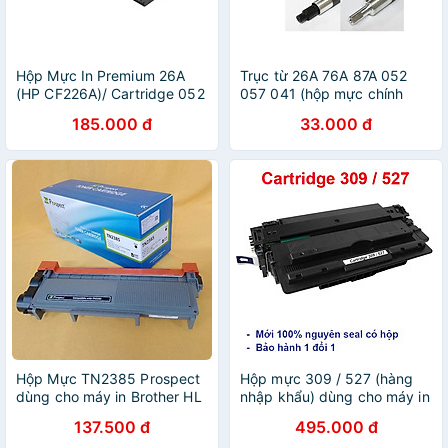
Hộp Mực In Premium 26A
Trục từ 26A 76A 87A 052
(HP CF226A)/ Cartridge 052
057 041 (hộp mực chính
- Hàng Nhập Khẩu
hãng) dành cho HP M402d
185.000 đ
33.000 đ
M402n M420dw M426
M501 M404n M404d
M428dw Canon 214dw 215d
MF426dw 429dw 223dw
226dw 312DN Hàng chính
hãng Alpha Cartridge
Hộp Mực TN2385 Prospect
Hộp mực 309 / 527 (hàng
dùng cho máy in Brother HL
nhập khẩu) dùng cho máy in
L2321D, 2361DN, 2366DW,
Canon LBP 3500, 3900,
137.500 đ
495.000 đ
L2520D, L2701DW in 2600
3910, 3920, 3930, 3950,