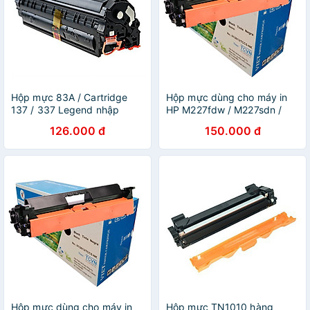
Hộp mực 83A / Cartridge
Hộp mực dùng cho máy in
137 / 337 Legend nhập
HP M227fdw / M227sdn /
khẩu - HP Pro M127FN,
M227d / M227fdn (Có VAT)
126.000 đ
150.000 đ
M125A - Canon MF211,
hàng chính hãng Viettoner -
MF212W, MF221D, MF215,
Cartridge CF230A mới 100%
MF217W, 151DW, MF240,
[Full Box]
MF241D, MF226DN
Hộp mực dùng cho máy in
Hộp mực TN1010 hàng