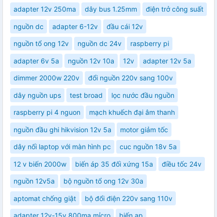
adapter 12v 250ma
dây bus 1.25mm
điện trở công suất
nguồn dc
adapter 6-12v
đầu cái 12v
nguồn tổ ong 12v
nguồn dc 24v
raspberry pi
adapter 6v 5a
nguồn 12v 10a
12v
adapter 12v 5a
dimmer 2000w 220v
đổi nguồn 220v sang 100v
dây nguồn ups
test broad
lọc nước đầu nguồn
raspberry pi 4 nguon
mạch khuếch đại âm thanh
nguồn đầu ghi hikvision 12v 5a
motor giảm tốc
dây nối laptop với màn hình pc
cuc nguồn 18v 5a
12 v biến 2000w
biến áp 35 đối xứng 15a
điều tốc 24v
nguồn 12v5a
bộ nguồn tổ ong 12v 30a
aptomat chống giật
bộ đổi điện 220v sang 110v
adapter 12v-15v 800ma mỉcro
biến ap