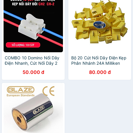
COMBO 10 Domino Nối Dây
Bộ 20 Cút Nối Dây Điện Kẹp
Điện Nhanh, Cút Nối Dây 2
Phân Nhánh 24A Milliken
Đầu Cách Điện CH-2 - Hàng
Tampe NL-3025
50.000 đ
80.000 đ
Chính Hãng DÂY CÁP NỐI
VÀ ADAPTER NGUỒN