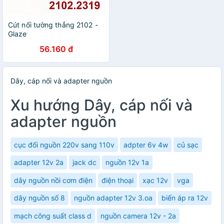
Cút nối tường thẳng 2102 -
Glaze
56.160 đ
Dây, cáp nối và adapter nguồn
Xu hướng Dây, cáp nối và
adapter nguồn
cục đổi nguồn 220v sang 110v
adpter 6v 4w
củ sạc
adapter 12v 2a
jack dc
nguồn 12v 1a
dây nguồn nồi cơm điện
điện thoại
xạc 12v
vga
dây nguồn số 8
nguồn adapter 12v 3.oa
biến áp ra 12v
mạch công suất class d
nguồn camera 12v - 2a