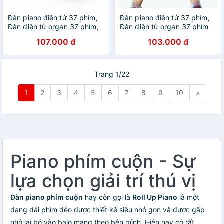
Đàn piano điện tử 37 phím,
Đàn piano điện tử 37 phím,
Đàn điện tử organ 37 phím,
Đàn điện tử organ 37 phím
Đồ chơi âm nhạc, Đàn cho
107.000 đ
103.000 đ
bé
Trang 1/22
1
2
3
4
5
6
7
8
9
10
»
Piano phím cuộn - Sự
lựa chọn giải trí thú vị
Đàn piano phím cuộn
hay còn gọi là
Roll Up Piano
là một
dạng dải phím dẻo được thiết kế siêu nhỏ gọn và được gấp
nhỏ lại bỏ vào balo mang theo bên mình. Hiện nay có rất