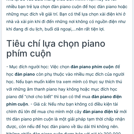
nhiều bạn trẻ lựa chọn đàn piano cuộn để học đàn piano hoặc
những mục đích về giải trí. Bạn có thể lựa chọn xài điện khi ở
nhà và xài pin khi đi đến những nơi không có nguồn điện như
khi đang đi du lịch, buổi dã ngoại,…nên rất tiện lợi.
Tiêu chí lựa chọn piano
phím cuộn
- Mục đích người học: Việc chọn
đàn piano phím cuộn
để
học
đàn piano
còn phụ thuộc vào nhiều mục đích của người
học. Nếu bạn muốn kiểm tra xem mình có thực sự thích thú
với những âm thanh piano hay không hoặc mục đích học
piano để “chơi cho biết” thì bạn có thể mua
đàn piano điện
phím cuộn
. - Giá cả: Nếu như bạn không có điều kiện tài
chính đủ lớn để mua cho mình một cây
đàn piano điện tử
mới
thì đàn piano phím cuộn là một giải pháp tạm thời chấp nhận
được, còn nếu để học đàn piano về lâu dài thì không nên.
Những chiếc đàn piano cuộn được bán với giá từ 300.000