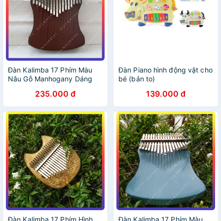
Đàn Kalimba 17 Phím Màu
Đàn Piano hình động vật cho
Nâu Gỗ Manhogany Dáng
bé (bản to)
Khuyết - Tặng Full Phụ Kiện
235.000 đ
139.000 đ
Đàn Kalimba 17 Phím Hình
Đàn Kalimba 17 Phím Màu