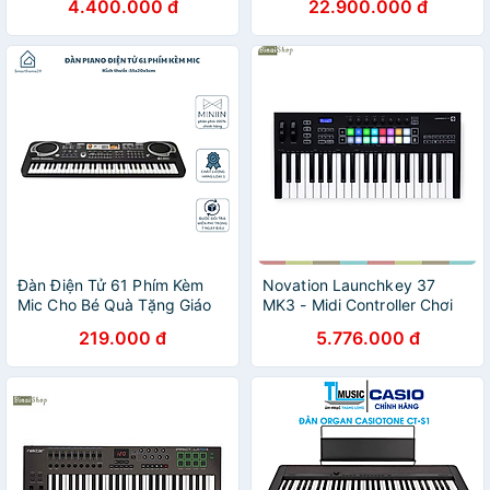
4.400.000 đ
22.900.000 đ
400 ÂM , 77 ĐIỆU USB-MIDI
Hàng Chính Hãng
PHÙ HỢP NGƯỜI MỚI BẮT
ĐẦU
Đàn Điện Tử 61 Phím Kèm
Novation Launchkey 37
Mic Cho Bé Quà Tặng Giáo
MK3 - Midi Controller Chơi
Dục Cho Trẻ - HÀNG CHÍNH
Nhạc Điện Tử 37 Phím -
219.000 đ
5.776.000 đ
HÃNG MINIIN
Hàng chính hãng