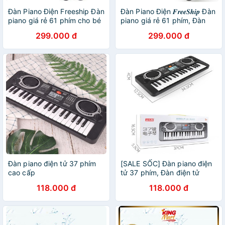
Đàn Piano Điện Freeship Đàn
Đàn Piano Điện 𝑭𝒓𝒆𝒆𝑺𝒉𝒊𝒑 Đàn
piano giá rẻ 61 phím cho bé
piano giá rẻ 61 phím, Đàn
Kích thích trí thông minh và
piano cho bé,Kích thích trí
299.000 đ
299.000 đ
tự học hỏi
thông minh và tự học hỏi
Đàn piano điện tử 37 phím
[SALE SỐC] Đàn piano điện
cao cấp
tử 37 phím, Đàn điện tử
organ 37 phím, Đồ chơi âm
118.000 đ
118.000 đ
nhạc