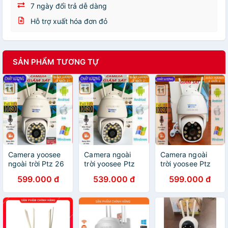
7 ngày đổi trả dễ dàng
Hỗ trợ xuất hóa đơn đỏ
SẢN PHẨM TƯƠNG TỰ
Camera yoosee
Camera ngoài
Camera ngoài
ngoài trời Ptz 26
trời yoosee Ptz
trời yoosee Ptz
đèn quay quét
26led quay quét
10led xoay 360,
599.000 đ
539.000 đ
599.000 đ
360 độ, đàm
360 độ, đàm
đàm thoại 2
thoại 2 chiều, có
thoại 2 chiều, có
chiều, chịu nắng
màu ban đêm
màu ban đêm
mưa, có màu ban
đêm