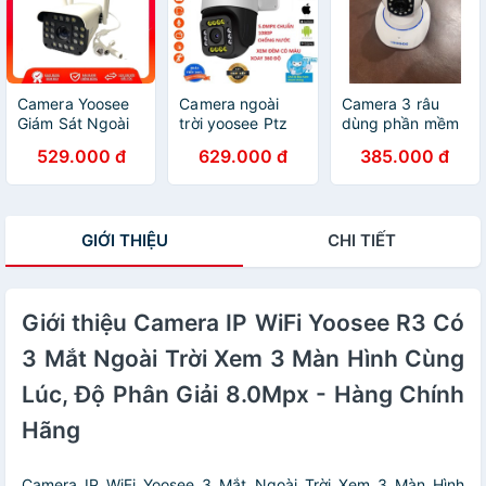
Camera Yoosee
Camera ngoài
Camera 3 râu
Giám Sát Ngoài
trời yoosee Ptz
dùng phần mềm
Trời 3.0MP 4 Râu
14led quay quét
yoosee xoay 360
529.000 đ
629.000 đ
385.000 đ
Full HD,10 Led,
360 đàm thoại 2
độ bắt wifi cực
10 Hồng
chiều, chịu nắng
khỏe
Ngoại,Đàm Thoại
mưa, có màu ban
2 Chiều Hình Ảnh
đêm
GIỚI THIỆU
CHI TIẾT
Sắc Nét
Giới thiệu Camera IP WiFi Yoosee R3 Có
3 Mắt Ngoài Trời Xem 3 Màn Hình Cùng
Lúc, Độ Phân Giải 8.0Mpx - Hàng Chính
Hãng
Camera IP WiFi Yoosee 3 Mắt Ngoài Trời Xem 3 Màn Hình