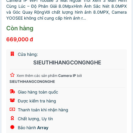
Camera IP WiFi Yoosee 3 Mắt Ngoài Trời Xem 3 Màn Hình
Cùng Lúc – Độ Phân Giải 8.0MpxHình Ảnh Sắc Nét 8.0MPX
và Góc Quay RộngVới chất lượng hình ảnh 8.0MPX, Camera
YOOSEE không chỉ cung cấp hình ảnh r...
Còn hàng
669,000 đ
Cửa hàng:
SIEUTHIHANGCONGNGHE
Xem thêm các sản phẩm
Camera IP
bởi
SIEUTHIHANGCONGNGHE
Giao hàng toàn quốc
Được kiểm tra hàng
Thanh toán khi nhận hàng
Chất lượng, Uy tín
Bảo hành
Array