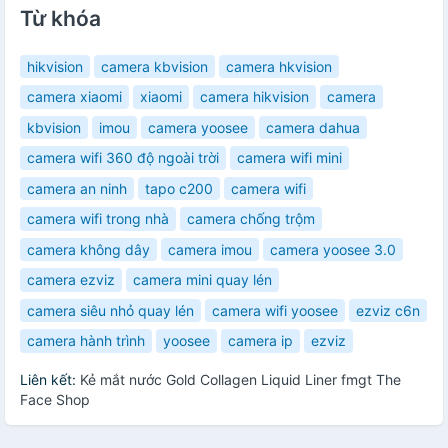
Từ khóa
hikvision
camera kbvision
camera hkvision
camera xiaomi
xiaomi
camera hikvision
camera
kbvision
imou
camera yoosee
camera dahua
camera wifi 360 độ ngoài trời
camera wifi mini
camera an ninh
tapo c200
camera wifi
camera wifi trong nhà
camera chống trộm
camera không dây
camera imou
camera yoosee 3.0
camera ezviz
camera mini quay lén
camera siêu nhỏ quay lén
camera wifi yoosee
ezviz c6n
camera hành trình
yoosee
camera ip
ezviz
Liên kết:
Kẻ mắt nước Gold Collagen Liquid Liner fmgt The
Face Shop