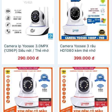
Camera Ip Yoosee 3.0MPX
Camera Yoosee 3 râu
{1296P} Siêu nét / Thẻ nhớ
HD1080 kèm thẻ nhớ
Yoosee 64G
Mixie/Yoosee 32G
290.000 đ
399.000 đ