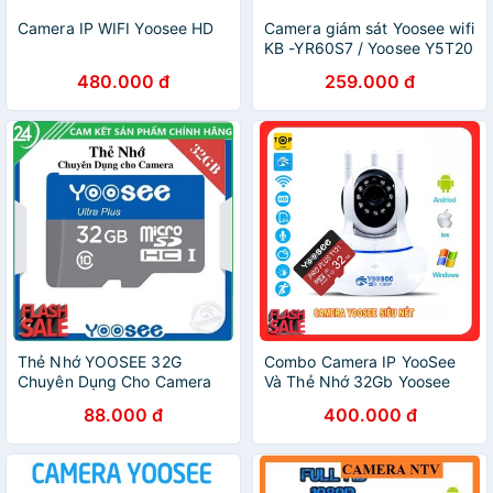
Camera IP WIFI Yoosee HD
Camera giám sát Yoosee wifi
KB -YR60S7 / Yoosee Y5T20
/ Yoosee Y8T20 / Yoosee YC
480.000 đ
259.000 đ
120 - chống nước, chống bụi
Thẻ Nhớ YOOSEE 32G
Combo Camera IP YooSee
Chuyên Dụng Cho Camera
Và Thẻ Nhớ 32Gb Yoosee
Yoosee - Điện Thoại
Chuyên Dụng
88.000 đ
400.000 đ