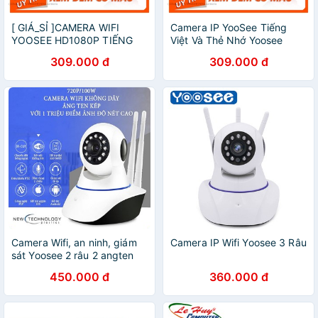
[ GIÁ_SỈ ]CAMERA WIFI
Camera IP YooSee Tiếng
YOOSEE HD1080P TIẾNG
Việt Và Thẻ Nhớ Yoosee
VIỆT, KÈM THẺ NHỚ
Chuyên Dụng
309.000 đ
309.000 đ
YOOSEE
Camera Wifi, an ninh, giám
Camera IP Wifi Yoosee 3 Râu
sát Yoosee 2 râu 2 angten
camera ip yoosee Bền - Tốt
450.000 đ
360.000 đ