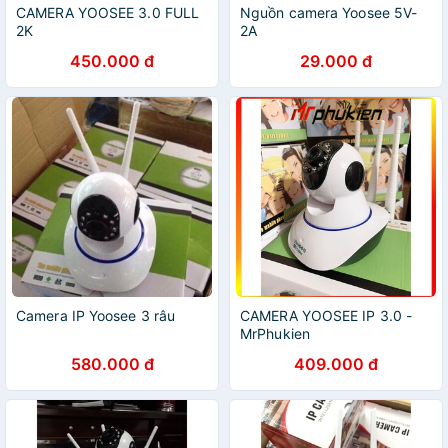
CAMERA YOOSEE 3.0 FULL
Nguồn camera Yoosee 5V-
2K
2A
450.000 đ
29.000 đ
Camera IP Yoosee 3 râu
CAMERA YOOSEE IP 3.0 -
MrPhukien
580.000 đ
409.000 đ