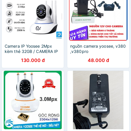
Camera IP Yoosee 2Mpx
nguồn camera yoosee, v380
kèm thẻ 32GB / CAMERA IP
,v380pro
YOOSEE 2Mpx / Thẻ nhớ
130.000 đ
48.000 đ
32GB