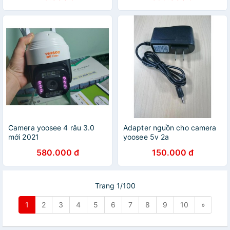
Camera yoosee 4 râu 3.0
Adapter nguồn cho camera
mới 2021
yoosee 5v 2a
580.000 đ
150.000 đ
Trang 1/100
1
2
3
4
5
6
7
8
9
10
»