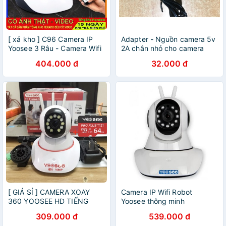
[ xả kho ] C96 Camera IP
Adapter - Nguồn camera 5v
Yoosee 3 Râu - Camera Wifi
2A chân nhỏ cho camera
YooSee HD720P, có thẻ nhớ
yoosee
404.000 đ
32.000 đ
- Siêu Nét
[ GIÁ SỈ ] CAMERA XOAY
Camera IP Wifi Robot
360 YOOSEE HD TIẾNG
Yoosee thông minh
VIỆT, KÈM THẺ NHỚ
309.000 đ
539.000 đ
YOOSEE