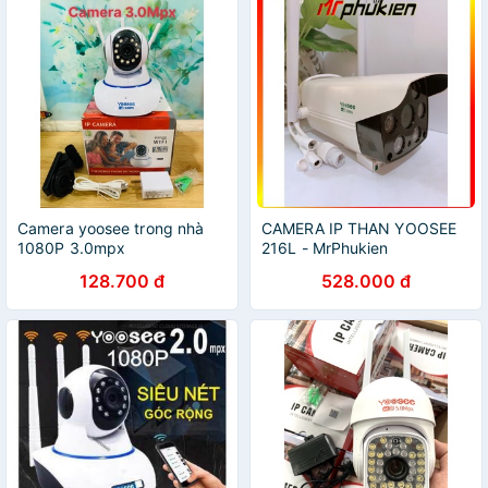
Camera yoosee trong nhà
CAMERA IP THAN YOOSEE
1080P 3.0mpx
216L - MrPhukien
128.700 đ
528.000 đ