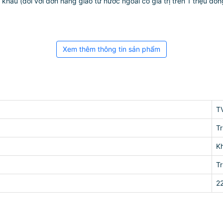
ẩu (đối với đơn hàng giao từ nước ngoài có giá trị trên 1 triệu đồng)
Xem thêm thông tin sản phẩm
T
T
K
T
2