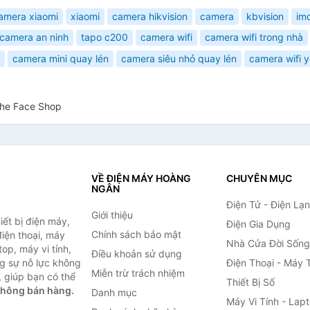
amera xiaomi
xiaomi
camera hikvision
camera
kbvision
im
camera an ninh
tapo c200
camera wifi
camera wifi trong nhà
camera mini quay lén
camera siêu nhỏ quay lén
camera wifi 
The Face Shop
VỀ ĐIỆN MÁY HOÀNG
CHUYÊN MỤC
NGÂN
Điện Tử - Điện Lạ
Giới thiệu
ết bị điện máy,
Điện Gia Dụng
Chính sách bảo mật
 điện thoại, máy
Nhà Cửa Đời Sống
top, máy vi tính,
Điều khoản sử dụng
g sự nỗ lực không
Điện Thoại - Máy 
Miễn trừ trách nhiệm
 giúp bạn có thể
Thiết Bị Số
không bán hàng.
Danh mục
Máy Vi Tính - Lap