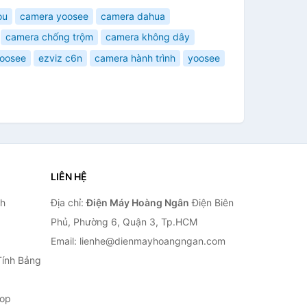
ou
camera yoosee
camera dahua
camera chống trộm
camera không dây
yoosee
ezviz c6n
camera hành trình
yoosee
LIÊN HỆ
nh
Địa chỉ:
Điện Máy Hoàng Ngân
Điện Biên
Phủ, Phường 6, Quận 3, Tp.HCM
Email: lienhe@dienmayhoangngan.com
Tính Bảng
top