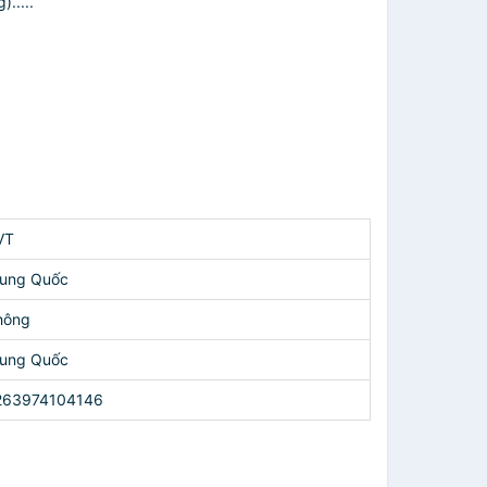
.....
VT
rung Quốc
hông
rung Quốc
263974104146