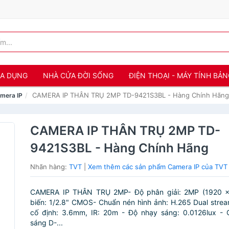
IA DỤNG
NHÀ CỬA ĐỜI SỐNG
ĐIỆN THOẠI - MÁY TÍNH BẢ
CAMERA IP THÂN TRỤ 2MP TD-9421S3BL - Hàng Chính Hãng
mera IP
CAMERA IP THÂN TRỤ 2MP TD-
9421S3BL - Hàng Chính Hãng
Nhãn hàng:
TVT
|
Xem thêm các sản phẩm Camera IP của TVT
CAMERA IP THÂN TRỤ 2MP- Độ phân giải: 2MP (1920 ×
biến: 1/2.8" CMOS- Chuẩn nén hình ảnh: H.265 Dual stre
cố định: 3.6mm, IR: 20m - Độ nhạy sáng: 0.0126lux -
sáng D-...