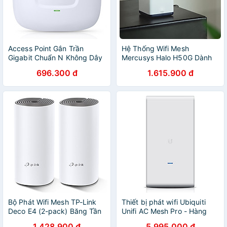
Access Point Gắn Trần
Hệ Thống Wifi Mesh
Gigabit Chuẩn N Không Dây
Mercusys Halo H50G Dành
Tốc Độ 300Mbps TP-Link
Cho Gia Đình Chuẩn AC1900
696.300 đ
1.615.900 đ
EAP110 - Hàng chính hãng
- Hàng Chính Hãng
Bộ Phát Wifi Mesh TP-Link
Thiết bị phát wifi Ubiquiti
Deco E4 (2-pack) Băng Tần
Unifi AC Mesh Pro - Hàng
Kép MU-MIMO AC1200 -
chính hãng
1.428.900 đ
5.995.000 đ