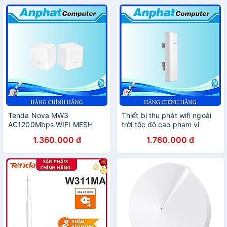
Tenda Nova MW3
Thiết bị thu phát wifi ngoài
AC1200Mbps WIFI MESH
trời tốc độ cao phạm vi
KHÔNG DÂY PHỦ SÓNG
10km CPE O6 Tenda hàng
1.360.000 đ
1.760.000 đ
100M2-300M2
chính hãng