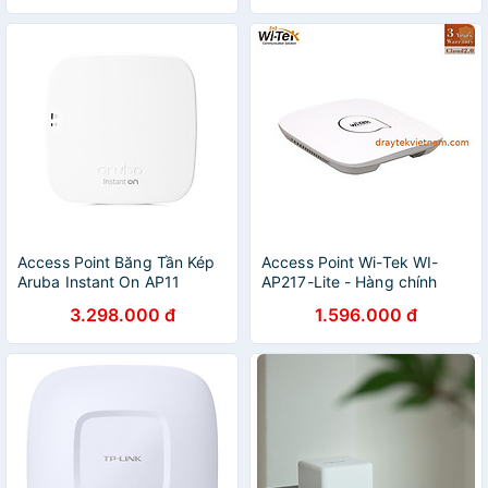
Access Point Băng Tần Kép
Access Point Wi-Tek WI-
Aruba Instant On AP11
AP217-Lite - Hàng chính
R2W96A Tốc Độ 1167Mbps
hãng
3.298.000 đ
1.596.000 đ
MU-MIMO - Hàng Chính
Hãng