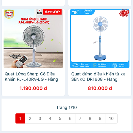
Quạt Lửng Sharp Có Điều
Quạt đứng điều khiển từ xa
Khiển PJ-L40RV-LG - Hàng
SENKO DR1608 - Hàng
Chính Hãng
chính hãng
1.190.000 đ
810.000 đ
Trang 1/10
1
2
3
4
5
6
7
8
9
10