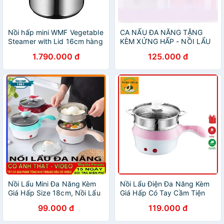
Nồi hấp mini WMF Vegetable
CA NẤU ĐA NĂNG TẶNG
Steamer with Lid 16cm hàng
KÈM XỬNG HẤP - NỒI LẨU
chính hãng
MINI VÀ HẤP THỨC ĂN -
1.790.000 đ
125.000 đ
THÀNH PHẦN CHỐNG GỈ
CAO CẤP
Nồi Lẩu Mini Đa Năng Kèm
Nồi Lẩu Điện Đa Năng Kèm
Giá Hấp Size 18cm, Nồi Lẩu
Giá Hấp Có Tay Cầm Tiện
Cầm Tay Mini Đa Chức Năng
Dụng 18cm, Nồi Lẩu Hấp
99.000 đ
119.000 đ
Mini 2 Tầng Cao Cấp