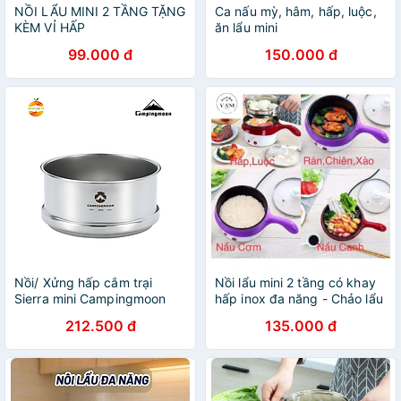
NỒI LẨU MINI 2 TẦNG TẶNG
Ca nấu mỳ, hâm, hấp, luộc,
KÈM VỈ HẤP
ăn lẩu mini
99.000 đ
150.000 đ
Nồi/ Xửng hấp cắm trại
Nồi lẩu mini 2 tầng có khay
Sierra mini Campingmoon
hấp inox đa năng - Chảo lẩu
S362
điện mini ca nấu mì kèm vỉ
212.500 đ
135.000 đ
hấp bánh bao