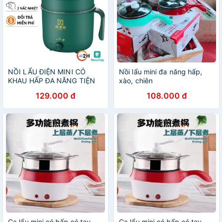
NỒI LẨU ĐIỆN MINI CÓ
Nồi lẩu mini đa năng hấp,
KHAU HẤP ĐA NĂNG TIỆN
xào, chiên
DỤNG, NỒI ĐIỆN MINI CÓ
129.000 đ
108.000 đ
KHAY HẤP
Ca lẩu mini có hấp có tay
Ca lẩu mini có hấp có tay