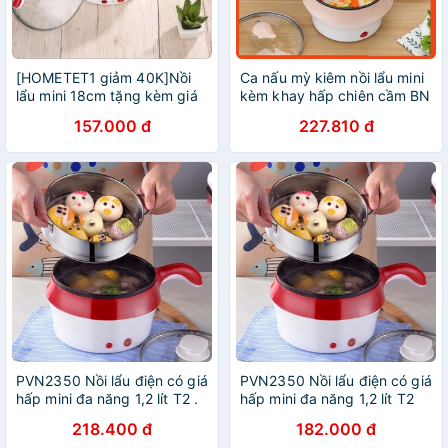
[HOMETET1 giảm 40K]Nồi
Ca nấu mỳ kiêm nồi lẩu mini
lẩu mini 18cm tặng kèm giá
kèm khay hấp chiên cầm BN
hấp[FREESHIP 99K]
157.000 đ
227.810 đ
PVN2350 Nồi lẩu điện có giá
PVN2350 Nồi lẩu điện có giá
hấp mini đa năng 1,2 lít T2 .
hấp mini đa năng 1,2 lít T2
218.400 đ
182.000 đ