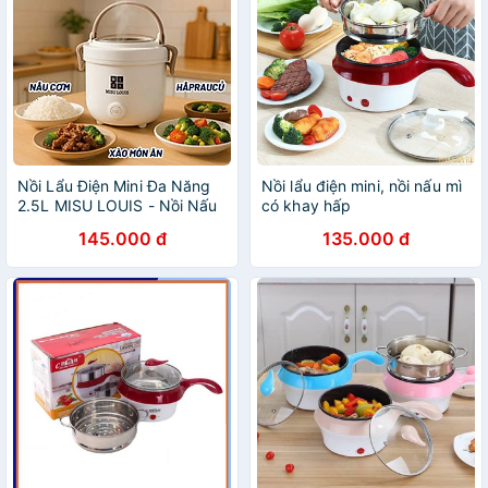
Nồi Lẩu Điện Mini Đa Năng
Nồi lẩu điện mini, nồi nấu mì
2.5L MISU LOUIS - Nồi Nấu
có khay hấp
Mì, Hấp, Chiên, Lẩu Mini Có
145.000 đ
135.000 đ
Xửng Hấp 600W - HÀNG
CHÍNH HÃNG MINIIN