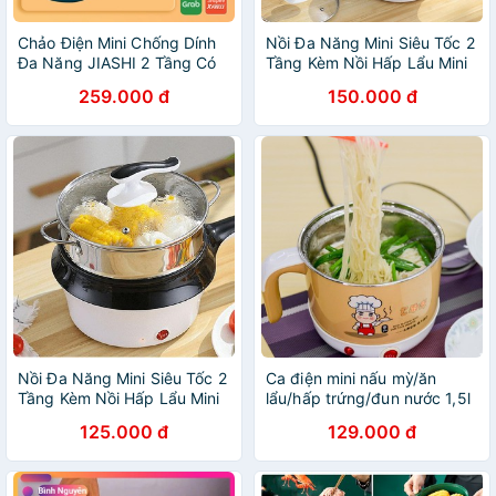
Chảo Điện Mini Chống Dính
Nồi Đa Năng Mini Siêu Tốc 2
Đa Năng JIASHI 2 Tầng Có
Tầng Kèm Nồi Hấp Lẩu Mini
Khay Hấp| Nồi Lẩu Điện Mini
Nấu Mì Tiện Dụng
259.000 đ
150.000 đ
Đa Năng Hấp Chiên Luộc
Rán Rất Cả Trong 1
Nồi Đa Năng Mini Siêu Tốc 2
Ca điện mini nấu mỳ/ăn
Tầng Kèm Nồi Hấp Lẩu Mini
lẩu/hấp trứng/đun nước 1,5l
Nấu Mì Tiện Dụng
125.000 đ
129.000 đ