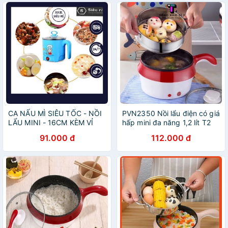
CA NẤU MÌ SIÊU TỐC - NỒI
PVN2350 Nồi lẩu điện có giá
LẨU MINI - 16CM KÈM VỈ
hấp mini đa năng 1,2 lít T2
HẤP (PD7091)
91.000 đ
112.000 đ