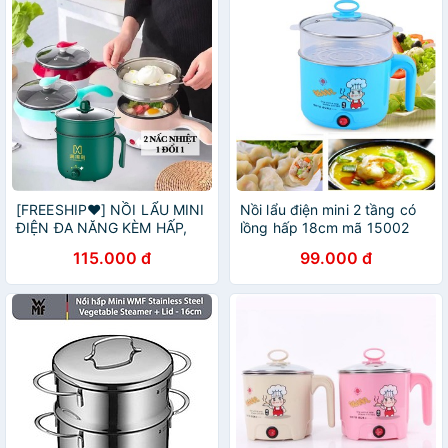
[FREESHIP❤️] NỒI LẨU MINI
Nồi lẩu điện mini 2 tầng có
ĐIỆN ĐA NĂNG KÈM HẤP,
lồng hấp 18cm mã 15002
RÁN,CHIÊN
115.000 đ
99.000 đ