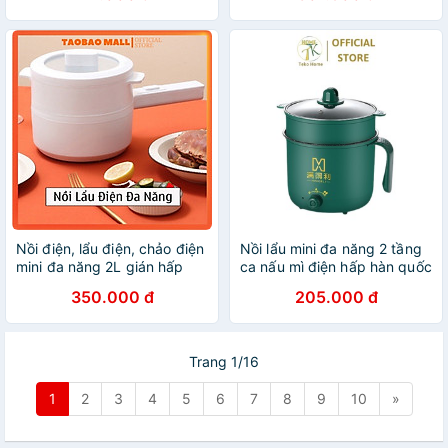
Nồi điện, lẩu điện, chảo điện
Nồi lẩu mini đa năng 2 tầng
mini đa năng 2L gián hấp
ca nấu mì điện hấp hàn quốc
chiên xào (kèm khay hấp và
350.000 đ
205.000 đ
tay cầm) - Hàng chính hãng
Trang 1/16
1
2
3
4
5
6
7
8
9
10
»