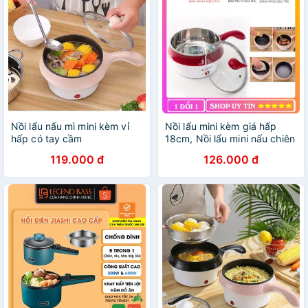
Nồi lẩu nấu mì mini kèm vỉ
Nồi lẩu mini kèm giá hấp
hấp có tay cầm
18cm, Nồi lẩu mini nấu chiên
xào rán đa năng
119.000 đ
126.000 đ