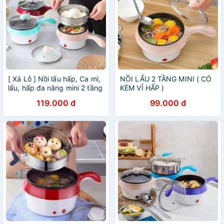
[ Xả Lỗ ] Nồi lẩu hấp, Ca mì,
NỒI LẨU 2 TẦNG MINI ( CÓ
lẩu, hấp đa năng mini 2 tầng
KÈM VỈ HẤP )
cán dài
119.000 đ
99.000 đ