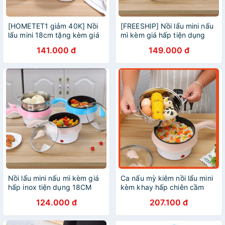
[HOMETET1 giảm 40K] Nồi
[FREESHIP] Nồi lẩu mini nấu
lẩu mini 18cm tặng kèm giá
mì kèm giá hấp tiện dụng
hấp(Retoanquoc)
18CM
141.000 đ
149.000 đ
Nồi lẩu mini nấu mì kèm giá
Ca nấu mỳ kiêm nồi lẩu mini
hấp inox tiện dụng 18CM
kèm khay hấp chiên cầm
124.000 đ
207.100 đ