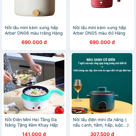
Nồi lẩu mini kèm xưng hấp
Nồi lẩu mini kèm xưng hấp
Arber DN06 màu trắng Hàng
Arber DN05 màu đỏ Hàng
chính hãng
chính hãng
690.000 đ
690.000 đ
Nồi Điện Mini Hai Tầng Đa
Nồi lẩu điện mini đa năng (
Năng Tặng Kèm Khay Hấp
nấu canh, hầm, hấp, luộc...)
có thể Chiên, Xào, nấu lẩu
Cắm Điện Cho 1-3 Người Ăn
141.000 đ
307.500 đ
mini 18cm
Có Kèm Khay Hấp NLD02