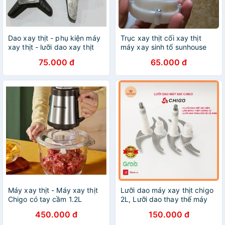
Dao xay thịt - phụ kiện máy
Trục xay thịt cối xay thịt
xay thịt - lưỡi dao xay thịt
máy xay sinh tố sunhouse
đầu 12
75.000 đ
65.000 đ
Máy xay thịt - Máy xay thịt
Lưỡi dao máy xay thịt chigo
Chigo có tay cầm 1.2L
2L, Lưỡi dao thay thế máy
xay thịt, Phụ kiện máy xay
450.000 đ
150.000 đ
thịt