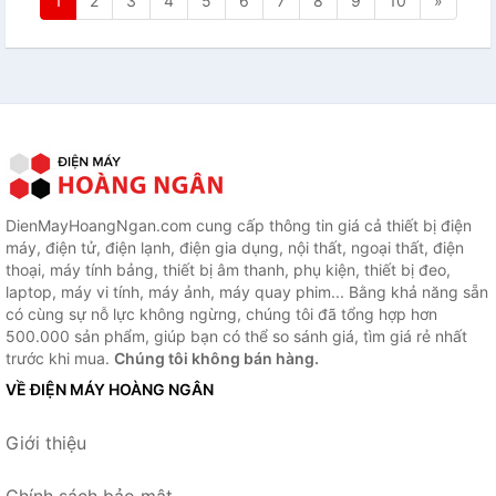
1
2
3
4
5
6
7
8
9
10
»
DienMayHoangNgan.com cung cấp thông tin giá cả thiết bị điện
máy, điện tử, điện lạnh, điện gia dụng, nội thất, ngoại thất, điện
thoại, máy tính bảng, thiết bị âm thanh, phụ kiện, thiết bị đeo,
laptop, máy vi tính, máy ảnh, máy quay phim... Bằng khả năng sẵn
có cùng sự nỗ lực không ngừng, chúng tôi đã tổng hợp hơn
500.000 sản phẩm, giúp bạn có thể so sánh giá, tìm giá rẻ nhất
trước khi mua.
Chúng tôi không bán hàng.
VỀ ĐIỆN MÁY HOÀNG NGÂN
Giới thiệu