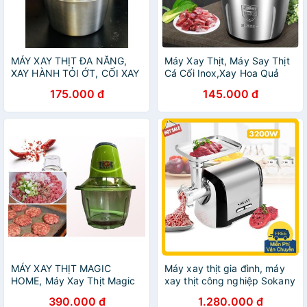
MÁY XAY THỊT ĐA NĂNG,
Máy Xay Thịt, Máy Say Thịt
XAY HÀNH TỎI ỚT, CỐI XAY
Cá Cối Inox,Xay Hoa Quả
THỊT
175.000 đ
145.000 đ
MÁY XAY THỊT MAGIC
Máy xay thịt gia đình, máy
HOME, Máy Xay Thịt Magic
xay thịt công nghiệp Sokany
Home Đa Năng
3200W
390.000 đ
1.280.000 đ