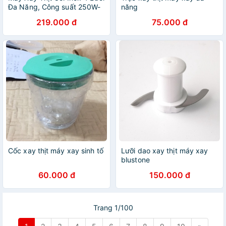
Đa Năng, Công suất 250W-
năng
Xay thịt, xay tỏi ới, xay rau
219.000 đ
75.000 đ
củ quả - Máy xay thịt
Electric
Cốc xay thịt máy xay sinh tố
Lưỡi dao xay thịt máy xay
blustone
60.000 đ
150.000 đ
Trang 1/100