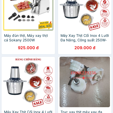
Máy đùn thịt, Máy xay thịt
Máy Xay Thịt Cối Inox 4 Lưỡi
cá Sokany 2500W
Đa Năng, Công suất 250W-
Xay thịt, xay tỏi ới, xay rau
925.000 đ
209.000 đ
củ quả - Máy xay thịt
Electric
Máy Xay Thịt Cối Inox 4 Lưỡi
Trục xay thịt máy xay đa