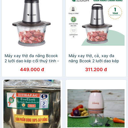
Máy xay thịt đa năng Bcook
Máy xay thịt, cá, xay đa
2 lưỡi dao kép cối thuỷ tinh -
năng Bcook 2 lưỡi dao kép
Hàng chính hãng
cối thủy tinh (350W) - Hàng
449.000 đ
311.200 đ
chính hãng