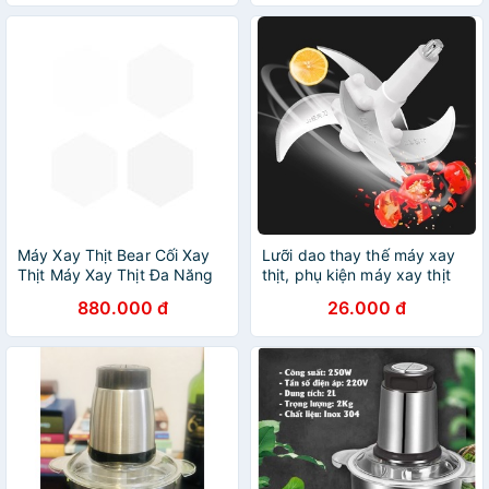
Máy Xay Thịt Bear Cối Xay
Lưỡi dao thay thế máy xay
Thịt Máy Xay Thịt Đa Năng
thịt, phụ kiện máy xay thịt
Máy Xay Rau Củ Xay
dành cho máy xay thịt inox 2
880.000 đ
26.000 đ
Nhuyễn Thịt Cá 4 Lưỡi Dao
lít
CH-4H03F - Hàng chính
hãng