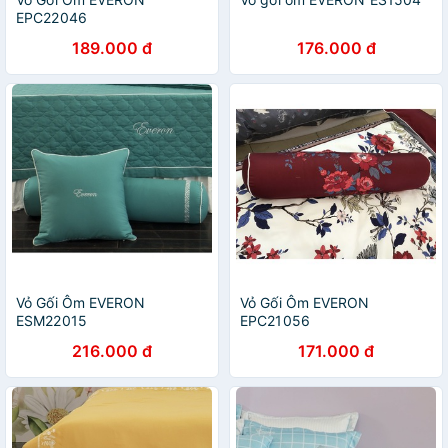
EPC22046
189.000 đ
176.000 đ
Vỏ Gối Ôm EVERON
Vỏ Gối Ôm EVERON
ESM22015
EPC21056
216.000 đ
171.000 đ