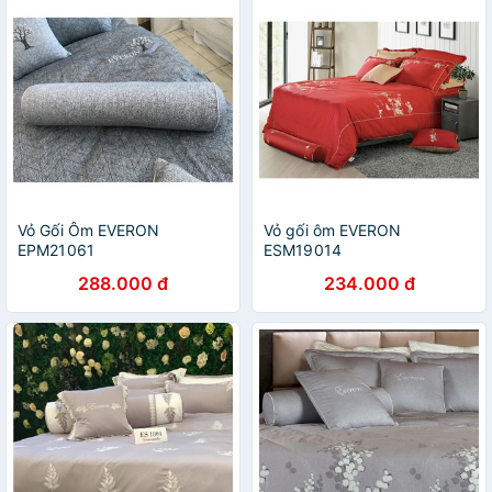
Vỏ Gối Ôm EVERON
Vỏ gối ôm EVERON
EPM21061
ESM19014
288.000 đ
234.000 đ