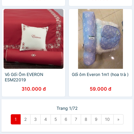
Vỏ Gối Ôm EVERON
Gối ôm Everon 1m1 (hoa trà )
ESM22019
310.000 đ
59.000 đ
Trang 1/72
1
2
3
4
5
6
7
8
9
10
»