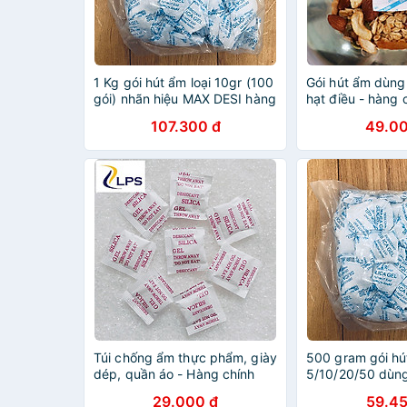
1 Kg gói hút ẩm loại 10gr (100
Gói hút ẩm dùng
gói) nhãn hiệu MAX DESI hàng
hạt điều - hàng 
chính hãng
107.300 đ
49.00
Túi chống ẩm thực phẩm, giày
500 gram gói hú
dép, quần áo - Hàng chính
5/10/20/50 dùn
hãng
quản thực phẩm,
29.000 đ
59.45
giày dép, vali du