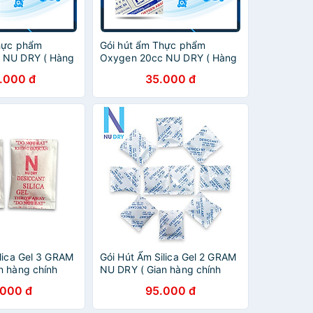
hực phẩm
Gói hút ẩm Thực phẩm
 NU DRY ( Hàng
Oxygen 20cc NU DRY ( Hàng
 dùng cho Bánh
Chính Hãng ) dùng cho Bánh
.000 đ
35.000 đ
 loại bánh, cá
Trung Thu,các loại bánh, cá
khô
lica Gel 3 GRAM
Gói Hút Ẩm Silica Gel 2 GRAM
n hàng chính
NU DRY ( Gian hàng chính
cho thực phẩm
hãng ) dùng cho thực phẩm
.000 đ
95.000 đ
dép đóng túi 1kg
quần áo dày dép đóng túi 1kg