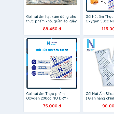
Gói hút ẩm hạt xám dùng cho
Gói hút ẩm Thự
thực phẩm khô, quần áo, giày
Oxygen 30cc NU
dép nhãn hiệu MAX DESI hàng
Chính Hãng ) dù
88.450 đ
115.0
chính hãng
Trung Thu,các lo
khô
Gói hút ẩm Thực phẩm
Gói Hút Ẩm Sili
Oxygen 200cc NU DRY (
( Gian hàng chín
Hàng Chính Hãng ) dùng cho
cho thực phẩm q
75.000 đ
90.00
Bánh Trung Thu,các loại bánh,
dép đóng túi 1K
cá khô