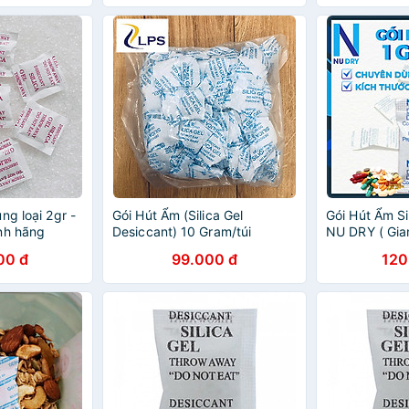
ng loại 2gr -
Gói Hút Ẩm (Silica Gel
Gói Hút Ẩm Si
nh hãng
Desiccant) 10 Gram/túi
NU DRY ( Gia
(1kg/bọc)
hãng ) dùng 
00 đ
99.000 đ
120
đóng túi 1kg