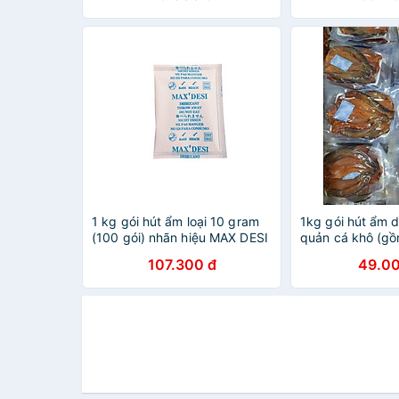
phẩm, thiết bị đ
hiệu MAX DESI h
hãng
1 kg gói hút ẩm loại 10 gram
1kg gói hút ẩm 
(100 gói) nhãn hiệu MAX DESI
quản cá khô (g
hàng chính hãng
200 gói) - hàng
107.300 đ
49.00