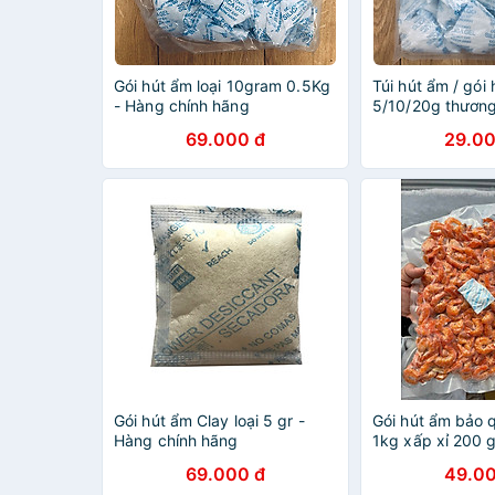
Gói hút ẩm loại 10gram 0.5Kg
Túi hút ẩm / gói
- Hàng chính hãng
5/10/20g thương
MAXDESI hàng c
69.000 đ
29.00
(đóng gói tổng 
chính hãng
Gói hút ẩm Clay loại 5 gr -
Gói hút ẩm bảo 
Hàng chính hãng
1kg xấp xỉ 200 g
chính hãng
69.000 đ
49.00