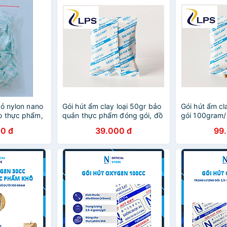
vỏ nylon nano
Gói hút ẩm clay loại 50gr bảo
Gói hút ẩm c
o thực phẩm,
quản thực phẩm đóng gói, đồ
gói 100gram/
út ẩm nhãn
ăn vặt, quần áo, giày dép túi
cho bảo quản
0 đ
39.000 đ
99
 hàng chính
hút ẩm nhãn hiệu MAX DESI
đóng gói đồ ă
hàng chính hãng
túi hút ẩm đa
MAX DESI hàn