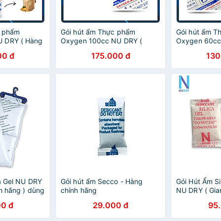
c phẩm
Gói hút ẩm Thực phẩm
Gói hút ẩm T
 DRY ( Hàng
Oxygen 100cc NU DRY (
Oxygen 60cc
ng cho Bánh
Hàng Chính Hãng ) dùng cho
Chính Hãng )
00 đ
175.000 đ
130
ại bánh, cá
Bánh Trung Thu,các loại bánh,
Trung Thu,các
cá khô
khô
ca Gel NU DRY
Gói hút ẩm Secco - Hàng
Gói Hút Ẩm Si
h hãng ) dùng
chính hãng
NU DRY ( Gia
uần áo giày
hãng ) dùng 
0 đ
29.000 đ
95
g
quần áo dày 