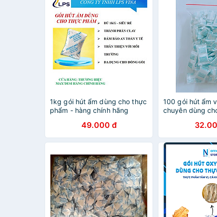
1kg gói hút ẩm dùng cho thực
100 gói hút ẩm 
phẩm - hàng chính hãng
chuyên dùng ch
bánh kẹo siêu h
49.000 đ
32.00
hiệu MAX DESI -
hãng