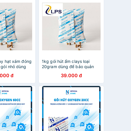
lay hạt xám đóng
1kg gói hút ẩm clays loại
 gói nhỏ dùng
20gram dùng để bảo quản
 thực phẩm,
thực phẩm quần áo, dày dép
.000 đ
39.000 đ
n vặt, giày dép
túi hút ẩm nhãn hiệu MAX
 dụng nhãn hiệu
DESI hàng chính hãng
g chính hãng