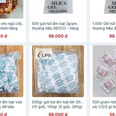
 cho ngũ cốc,
500 gói hút ẩm loại 2gram,
1.000 Gói hút
chính hãng
thương hiệu SECCO - Hàng
thương hiệu 
chính hãng
chính hãng
0 đ
99.000 đ
99
t ẩm loại vừa
500gr gói hút ẩm loại lớn 50gr
500 gram hút 
g để bảo
(10 gói), 100gr (5 gói), 200gr
xíu 1/2/3 gr 
 quần áo,
(2 gói) nhãn hiệu MAX DESI
phẩm, hút ẩm
0 đ
69.000 đ
59
 lịch, mĩ
hàng chính hãng
áo. thiết bị đ