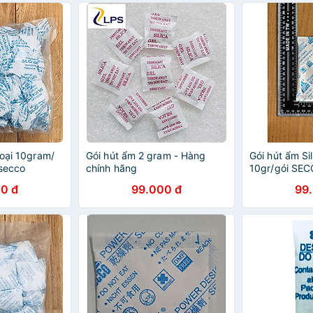
loại 10gram/
Gói hút ẩm 2 gram - Hàng
Gói hút ẩm Sil
 secco
chính hãng
10gr/gói SEC
hãng
0 đ
99.000 đ
99