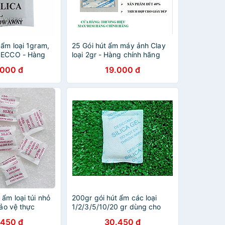
 ẩm loại 1gram,
25 Gói hút ẩm máy ảnh Clay
SECCO - Hàng
loại 2gr - Hàng chính hãng
.000 đ
19.000 đ
ẩm loại túi nhỏ
200gr gói hút ẩm các loại
bảo vệ thực
1/2/3/5/10/20 gr dùng cho
 giày dép, quần
bảo quản thực phẩm, quần
.450 đ
30.450 đ
iện tử nhãn hiệu
áo, giày dép, điện tử nhãn