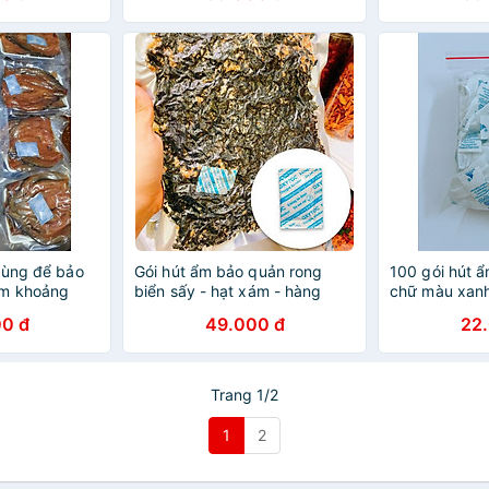
iện tử nhãn
MAX DESI hàn
àng chính
dùng để bảo
Gói hút ẩm bảo quản rong
100 gói hút ẩ
ồm khoảng
biển sấy - hạt xám - hàng
chữ màu xanh
 chính hãng
chính hãng
hãng
0 đ
49.000 đ
22
Trang 1/2
1
2