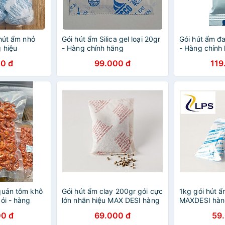
 hút ẩm nhỏ
Gói hút ẩm Silica gel loại 20gr
Gói hút ẩm đa
 hiệu
- Hàng chính hãng
- Hàng chính
hính hãng
0 đ
99.000 đ
119
200g) hàng
quản tôm khô
Gói hút ẩm clay 200gr gói cực
1kg gói hút ẩ
ói - hàng
lớn nhãn hiệu MAX DESI hàng
MAXDESI hàn
chính hãng
0 đ
69.000 đ
59