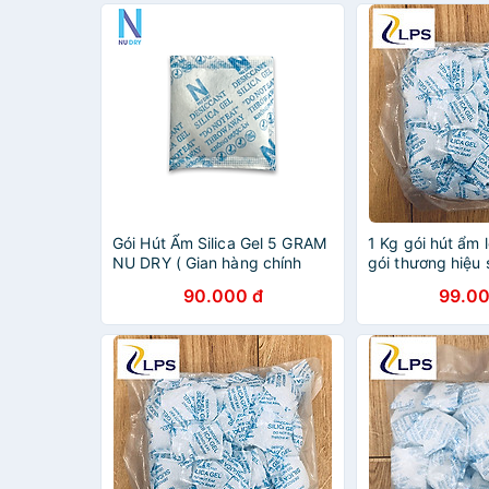
Gói Hút Ẩm Silica Gel 5 GRAM
1 Kg gói hút ẩm 
NU DRY ( Gian hàng chính
gói thương hiệu
hãng ) dùng cho thực phẩm
90.000 đ
99.00
quần áo dày dép đóng túi 1kg