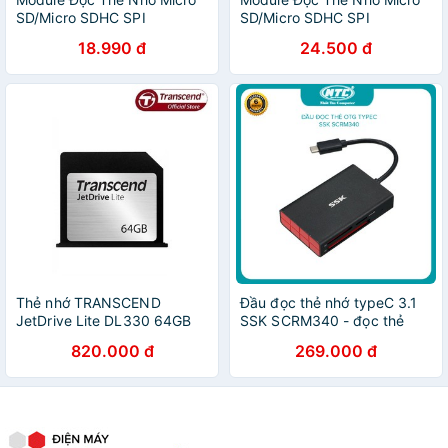
SD/Micro SDHC SPI
SD/Micro SDHC SPI
18.990 đ
24.500 đ
Thẻ nhớ TRANSCEND
Đầu đọc thẻ nhớ typeC 3.1
JetDrive Lite DL330 64GB
SSK SCRM340 - đọc thẻ
cho MacBook Pro Retina 13
TF/SD/CF (Đen) - Nhất Tín
820.000 đ
269.000 đ
inch
Computer