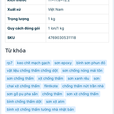
Xuất xứ
Việt Nam
Trọng lượng
1 kg
Quy cách đóng gói
1 lon/1 kg
SKU
4769030531118
Từ khóa
rp7
keo chít mạch gạch
sơn epoxy
bình sơn phun đỏ
vật liệu chống thấm chống dột
sơn chống nóng mái tôn
sơn chống thấm
xịt chống thấm
sơn xanh rêu
sơn
chai xịt chống thấm
flintkote
chống thấm nứt trần nhà
sơn gỗ pu pha sẵn
chống thấm
sơn xịt chống thấm
bình chống thấm dột
sơn xịt atm
bình xịt chống thấm tường nhà nhật bản