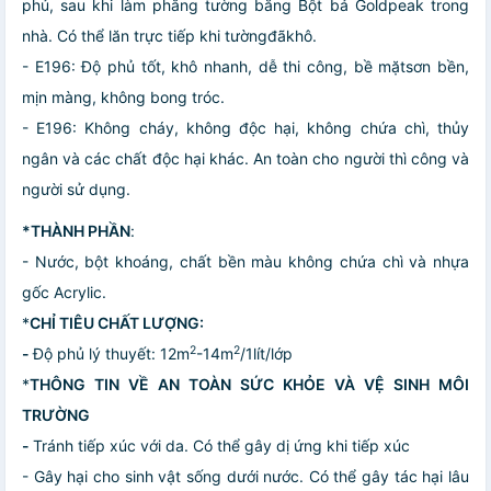
phủ, sau khi làm phẳng tường bằng Bột bả Goldpeak trong
nhà. Có thể lăn trực tiếp khi tườngđãkhô.
- E196: Độ phủ tốt, khô nhanh, dễ thi công, bề mặtsơn bền,
mịn màng, không bong tróc.
- E196: Không cháy, không độc hại, không chứa chì, thủy
ngân và các chất độc hại khác. An toàn cho người thì công và
người sử dụng.
*THÀNH PHẦN
:
- Nước, bột khoáng, chất bền màu không chứa chì và nhựa
gốc Acrylic.
*
CHỈ TIÊU CHẤT LƯỢNG:
2
2
-
Độ phủ lý thuyết: 12m
-14m
/1lít/lớp
*
THÔNG TIN VỀ AN TOÀN SỨC KHỎE VÀ VỆ SINH MÔI
TRƯỜNG
-
Tránh tiếp xúc với da. Có thể gây dị ứng khi tiếp xúc
- Gây hại cho sinh vật sống dưới nước. Có thể gây tác hại lâu