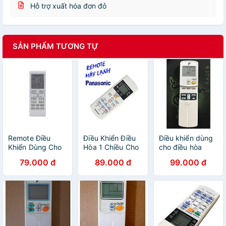
Hỗ trợ xuất hóa đơn đỏ
SẢN PHẨM TƯƠNG TỰ
Remote Điều
Điều Khiển Điều
Điều khiển dùng
Khiển Dùng Cho
Hòa 1 Chiều Cho
cho điều hòa
Điều Hòa AQUA -
Panasonic -
Daikin 1 chiều đời
79.000 đ
89.000 đ
99.000 đ
Hàng chính hãng
Hàng chính hãng
cũ - Hàng nhập
khẩu