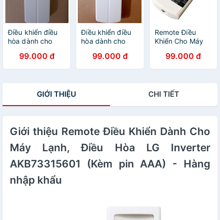
Điều khiển điều
Điều khiển điều
Remote Điều
hòa dành cho
hòa dành cho
Khiển Cho Máy
Daikin Inverter -
Daikin- Hàng tốt
Lạnh, Điều Hòa
99.000 đ
99.000 đ
99.000 đ
Hàng chính hãng
các dòng Daikin
Panasonic
ATKA ATKQ
Inverter
ATKC ATF FTHF
A75C3208,
FTC FTKQ 1HP
A75C3706,
GIỚI THIỆU
CHI TIẾT
1.5 HP 2HP
A75C3708 -
2.5HP - Hàng
Hàng nhập khẩu
nhập khẩu
Giới thiệu Remote Điều Khiển Dành Cho
Máy Lạnh, Điều Hòa LG Inverter
AKB73315601 (Kèm pin AAA) - Hàng
nhập khẩu