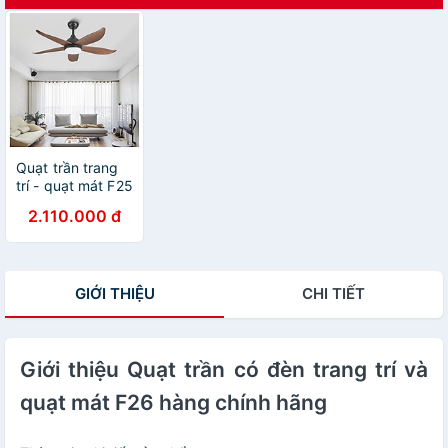
Quạt trần trang
trí - quạt mát F25
cho phòng khách
2.110.000 đ
và phòng ngủ
GIỚI THIỆU
CHI TIẾT
Giới thiệu Quạt trần có đèn trang trí và
quạt mát F26 hàng chính hãng