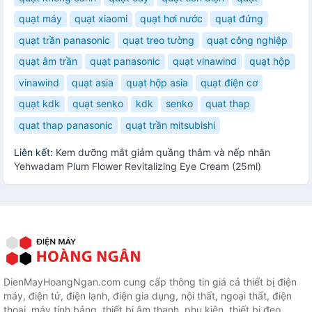
quạt máy
quạt xiaomi
quạt hơi nước
quạt đứng
quạt trần panasonic
quạt treo tường
quạt công nghiệp
quạt âm trần
quạt panasonic
quạt vinawind
quạt hộp
vinawind
quạt asia
quạt hộp asia
quạt điện cơ
quạt kdk
quạt senko
kdk
senko
quat thap
quat thap panasonic
quạt trần mitsubishi
Liên kết:
Kem dưỡng mắt giảm quầng thâm và nếp nhăn
Yehwadam Plum Flower Revitalizing Eye Cream (25ml)
DienMayHoangNgan.com cung cấp thông tin giá cả thiết bị điện
máy, điện tử, điện lạnh, điện gia dụng, nội thất, ngoại thất, điện
thoại, máy tính bảng, thiết bị âm thanh, phụ kiện, thiết bị đeo,