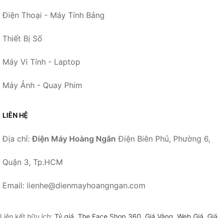
Điện Thoại - Máy Tính Bảng
Thiết Bị Số
Máy Vi Tính - Laptop
Máy Ảnh - Quay Phim
LIÊN HỆ
Địa chỉ:
Điện Máy Hoàng Ngân
Điện Biên Phủ, Phường 6,
Quận 3, Tp.HCM
Email: lienhe@dienmayhoangngan.com
Liên kết hữu ích:
Tỷ giá
,
The Face Shop 360
,
Giá Vàng
,
Web Giá
,
Giá