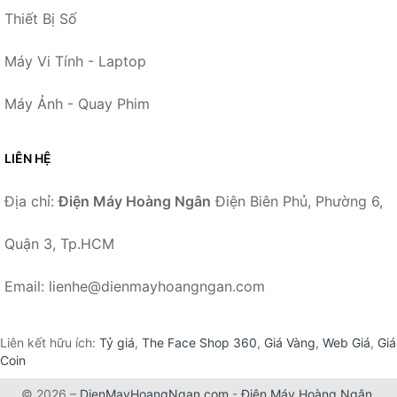
Thiết Bị Số
Máy Vi Tính - Laptop
Máy Ảnh - Quay Phim
LIÊN HỆ
Địa chỉ:
Điện Máy Hoàng Ngân
Điện Biên Phủ, Phường 6,
Quận 3, Tp.HCM
Email: lienhe@dienmayhoangngan.com
Liên kết hữu ích:
Tỷ giá
,
The Face Shop 360
,
Giá Vàng
,
Web Giá
,
Giá
Coin
© 2026 –
DienMayHoangNgan.com
-
Điện Máy Hoàng Ngân
.