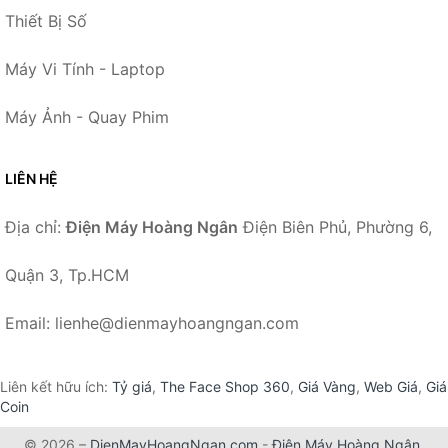
Thiết Bị Số
Máy Vi Tính - Laptop
Máy Ảnh - Quay Phim
LIÊN HỆ
Địa chỉ:
Điện Máy Hoàng Ngân
Điện Biên Phủ, Phường 6,
Quận 3, Tp.HCM
Email: lienhe@dienmayhoangngan.com
Liên kết hữu ích:
Tỷ giá
,
The Face Shop 360
,
Giá Vàng
,
Web Giá
,
Giá
Coin
© 2026 –
DienMayHoangNgan.com
-
Điện Máy Hoàng Ngân
.