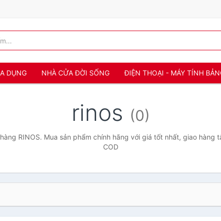
IA DỤNG
NHÀ CỬA ĐỜI SỐNG
ĐIỆN THOẠI - MÁY TÍNH BẢ
rinos
(0)
hàng RINOS. Mua sản phẩm chính hãng với giá tốt nhất, giao hàng tậ
COD