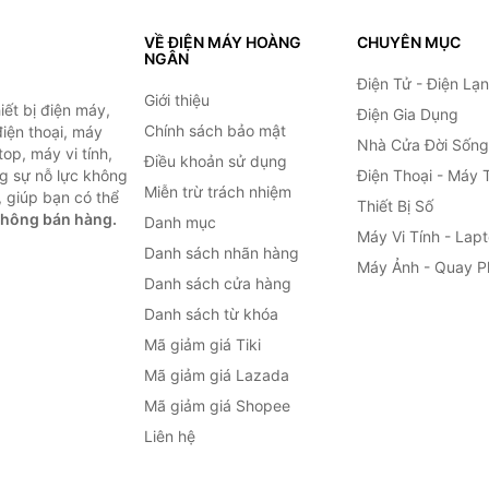
VỀ ĐIỆN MÁY HOÀNG
CHUYÊN MỤC
NGÂN
Điện Tử - Điện Lạ
Giới thiệu
ết bị điện máy,
Điện Gia Dụng
Chính sách bảo mật
 điện thoại, máy
Nhà Cửa Đời Sống
top, máy vi tính,
Điều khoản sử dụng
g sự nỗ lực không
Điện Thoại - Máy 
Miễn trừ trách nhiệm
 giúp bạn có thể
Thiết Bị Số
không bán hàng.
Danh mục
Máy Vi Tính - Lap
Danh sách nhãn hàng
Máy Ảnh - Quay P
Danh sách cửa hàng
Danh sách từ khóa
Mã giảm giá Tiki
Mã giảm giá Lazada
Mã giảm giá Shopee
Liên hệ