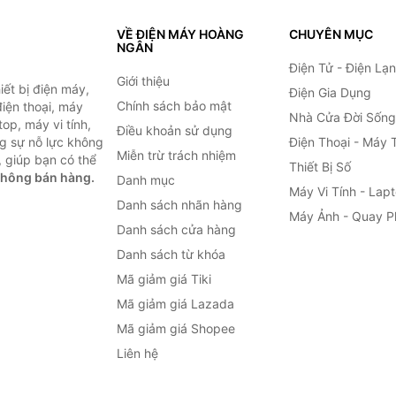
VỀ ĐIỆN MÁY HOÀNG
CHUYÊN MỤC
NGÂN
Điện Tử - Điện Lạ
Giới thiệu
ết bị điện máy,
Điện Gia Dụng
Chính sách bảo mật
 điện thoại, máy
Nhà Cửa Đời Sống
top, máy vi tính,
Điều khoản sử dụng
g sự nỗ lực không
Điện Thoại - Máy 
Miễn trừ trách nhiệm
 giúp bạn có thể
Thiết Bị Số
không bán hàng.
Danh mục
Máy Vi Tính - Lap
Danh sách nhãn hàng
Máy Ảnh - Quay P
Danh sách cửa hàng
Danh sách từ khóa
Mã giảm giá Tiki
Mã giảm giá Lazada
Mã giảm giá Shopee
Liên hệ