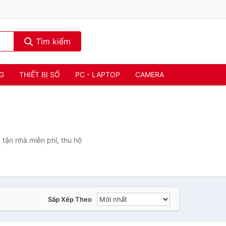
Tìm kiếm
NG
THIẾT BỊ SỐ
PC - LAPTOP
CAMERA
tận nhà miễn phí, thu hộ
Sắp Xếp Theo