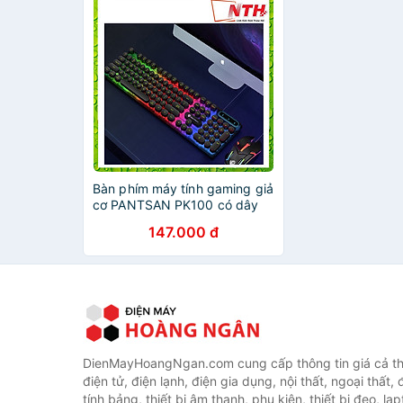
Bàn phím máy tính gaming giả
cơ PANTSAN PK100 có dây
nút tròn Led 7 màu cực đẹp -
147.000 đ
NTH - Hàng Nhập Khẩu
DienMayHoangNgan.com cung cấp thông tin giá cả thi
điện tử, điện lạnh, điện gia dụng, nội thất, ngoại thất,
tính bảng, thiết bị âm thanh, phụ kiện, thiết bị đeo, lap