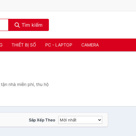
Tìm kiếm
NG
THIẾT BỊ SỐ
PC - LAPTOP
CAMERA
tận nhà miễn phí, thu hộ
Sắp Xếp Theo