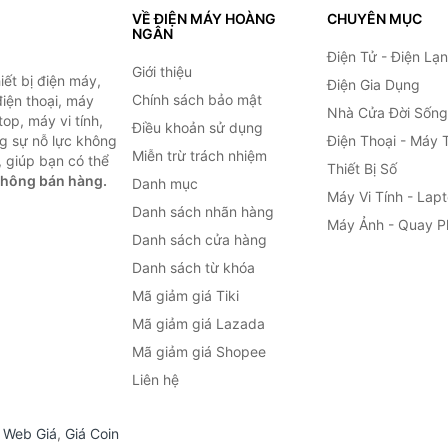
VỀ ĐIỆN MÁY HOÀNG
CHUYÊN MỤC
NGÂN
Điện Tử - Điện Lạ
Giới thiệu
ết bị điện máy,
Điện Gia Dụng
Chính sách bảo mật
 điện thoại, máy
Nhà Cửa Đời Sống
top, máy vi tính,
Điều khoản sử dụng
g sự nỗ lực không
Điện Thoại - Máy 
Miễn trừ trách nhiệm
 giúp bạn có thể
Thiết Bị Số
không bán hàng.
Danh mục
Máy Vi Tính - Lap
Danh sách nhãn hàng
Máy Ảnh - Quay P
Danh sách cửa hàng
Danh sách từ khóa
Mã giảm giá Tiki
Mã giảm giá Lazada
Mã giảm giá Shopee
Liên hệ
,
Web Giá
,
Giá Coin