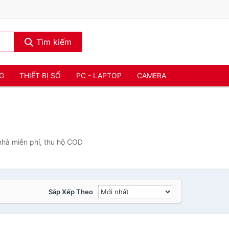
Tìm kiếm
NG
THIẾT BỊ SỐ
PC - LAPTOP
CAMERA
nhà miễn phí, thu hộ COD
Sắp Xếp Theo