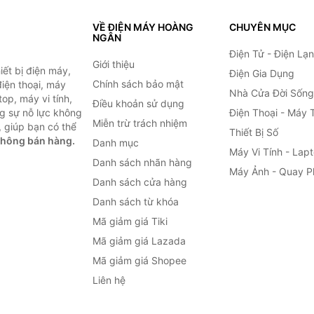
VỀ ĐIỆN MÁY HOÀNG
CHUYÊN MỤC
NGÂN
Điện Tử - Điện Lạ
Giới thiệu
ết bị điện máy,
Điện Gia Dụng
Chính sách bảo mật
 điện thoại, máy
Nhà Cửa Đời Sống
top, máy vi tính,
Điều khoản sử dụng
g sự nỗ lực không
Điện Thoại - Máy 
Miễn trừ trách nhiệm
 giúp bạn có thể
Thiết Bị Số
không bán hàng.
Danh mục
Máy Vi Tính - Lap
Danh sách nhãn hàng
Máy Ảnh - Quay P
Danh sách cửa hàng
Danh sách từ khóa
Mã giảm giá Tiki
Mã giảm giá Lazada
Mã giảm giá Shopee
Liên hệ