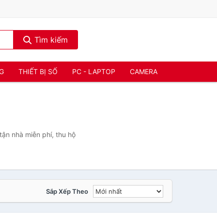
Tìm kiếm
NG
THIẾT BỊ SỐ
PC - LAPTOP
CAMERA
ận nhà miễn phí, thu hộ
Sắp Xếp Theo