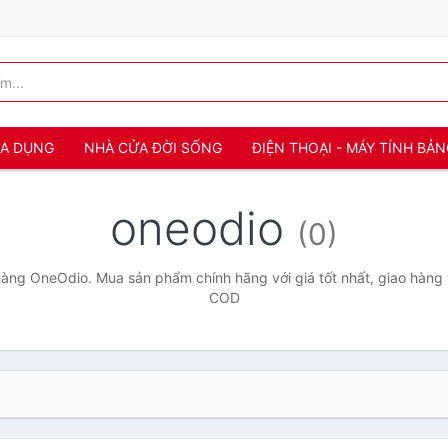
IA DỤNG
NHÀ CỬA ĐỜI SỐNG
ĐIỆN THOẠI - MÁY TÍNH BẢ
oneodio
(0)
àng OneOdio. Mua sản phẩm chính hãng với giá tốt nhất, giao hàng t
COD