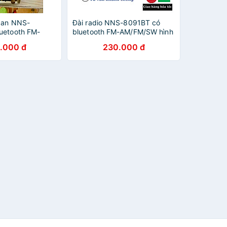
pan NNS-
Đài radio NNS-8091BT có
uetooth FM-
bluetooth FM-AM/FM/SW hình
t bản cổ điển
thức cổ điển sang trọng,loa to
.000 đ
230.000 đ
àng Chính Hãng
,tích hợp pin sạc-Hàng Chính
Hãng