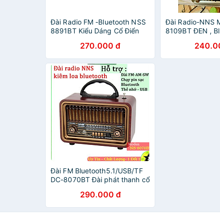
Đài Radio FM -Bluetooth NSS
Đài Radio-NNS 
8891BT Kiểu Dáng Cổ Điển
8109BT ĐEN , Bl
Sang Trọng Hỗ Trợ USB, Thẻ
Bắt Sóng FM, AM
270.000 đ
240.0
nhớ, Chạy Pin Sạc-Hàng
Thẻ Nhớ Hàng C
Chính Hãng
Đài FM Bluetooth5.1/USB/TF
DC-8070BT Đài phát thanh cổ
điển Sang trọng -Fm Am Sw 3
290.000 đ
băng tần với USB Sd Tf Mp3
Radio vân gỗ-Hàng Chính
Hãng