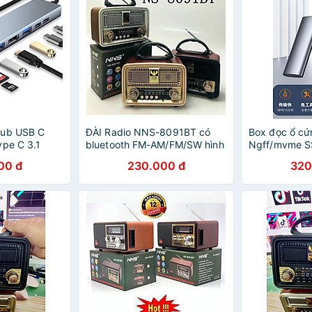
Hub USB C
ĐÀI Radio NNS-8091BT có
Box đọc ổ cứ
ype C 3.1
bluetooth FM-AM/FM/SW hình
Ngff/mvme S
ọc Thẻ SD /
thức cổ điển Hàng Chính
SSD ngoài Ty
00 đ
230.000 đ
320
k Notebook
Hãng
SSD hộp NVM
h-Hàng Chính
nhôm sang tr
Hãng