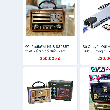
Đài RadioFM-NNS 8898BT
Bộ Chuyển Đổi 
thiết kế tân cổ điển, kèm
Hub 8 Trong 1 T
đồng hồ để bàn, bắt sóng FM
Sang 4K RJ45 Đ
250.000 đ
220.0
cực khỏe đầy đủ tính năng
TF Cho MacBoo
nghe nhạc-Hàng Chính Hãng
Laptop Máy Tín
Hãng