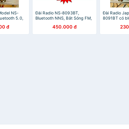
Model NS-
Đài Radio NS-8093BT,
Đài Radio Ja
uetooth 5.0,
Bluetooth NNS, Bắt Sóng FM,
8091BT có bl
, /USB/TF,
AM,SW /USB/TF, Cổng Thẻ
AM/FM/SW nhậ
00 đ
450.000 đ
230
hính Hãng
Nhớ Đài To âm thanh sống
sang trọng-H
động - Hàng Chính Hãng