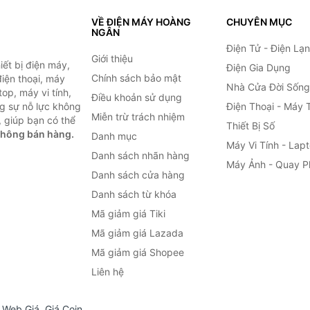
VỀ ĐIỆN MÁY HOÀNG
CHUYÊN MỤC
NGÂN
Điện Tử - Điện Lạ
Giới thiệu
ết bị điện máy,
Điện Gia Dụng
Chính sách bảo mật
 điện thoại, máy
Nhà Cửa Đời Sống
top, máy vi tính,
Điều khoản sử dụng
g sự nỗ lực không
Điện Thoại - Máy 
Miễn trừ trách nhiệm
 giúp bạn có thể
Thiết Bị Số
không bán hàng.
Danh mục
Máy Vi Tính - Lap
Danh sách nhãn hàng
Máy Ảnh - Quay P
Danh sách cửa hàng
Danh sách từ khóa
Mã giảm giá Tiki
Mã giảm giá Lazada
Mã giảm giá Shopee
Liên hệ
,
Web Giá
,
Giá Coin