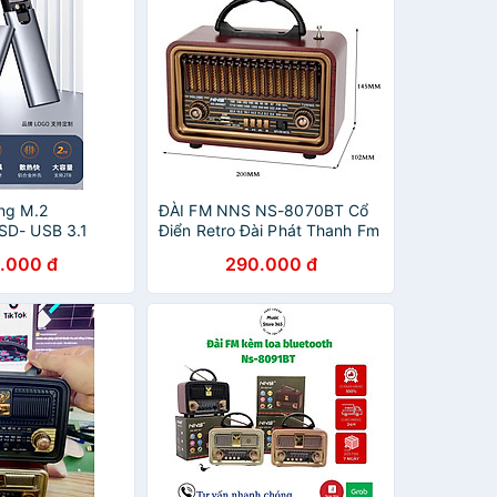
ng M.2
ĐÀI FM NNS NS-8070BT Cổ
SD- USB 3.1
Điển Retro Đài Phát Thanh Fm
pe-C di động M2
Am Sw 3 Băng Tần Radio Với
.000 đ
290.000 đ
e PCIe Hợp kim
Usb Sd Tf Máy Nghe Nhạc
ọng- Hàng Chính
Mp3 Bằng Gỗ-Hàng Chính
Hãng