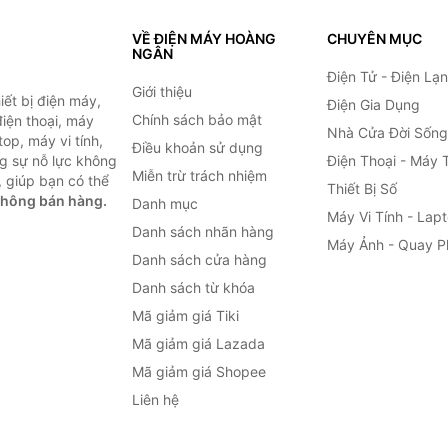
VỀ ĐIỆN MÁY HOÀNG
CHUYÊN MỤC
NGÂN
Điện Tử - Điện Lạ
Giới thiệu
ết bị điện máy,
Điện Gia Dụng
Chính sách bảo mật
 điện thoại, máy
Nhà Cửa Đời Sống
top, máy vi tính,
Điều khoản sử dụng
g sự nỗ lực không
Điện Thoại - Máy 
Miễn trừ trách nhiệm
 giúp bạn có thể
Thiết Bị Số
không bán hàng.
Danh mục
Máy Vi Tính - Lap
Danh sách nhãn hàng
Máy Ảnh - Quay P
Danh sách cửa hàng
Danh sách từ khóa
Mã giảm giá Tiki
Mã giảm giá Lazada
Mã giảm giá Shopee
Liên hệ