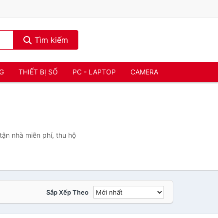
Tìm kiếm
NG
THIẾT BỊ SỐ
PC - LAPTOP
CAMERA
ận nhà miễn phí, thu hộ
Sắp Xếp Theo