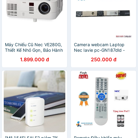
Máy Chiếu Cũ Nec VE280G,
Camera webcam Laptop
Thiết Kế Nhỏ Gọn, Bảo Hành
Nec lavie pc-GN187dld -
3 Tháng Sản Phẩm
NEC LAVIE NS700/K
1.899.000 đ
250.000 đ
[Mã 154ELSALE2 giảm 7%
Remote Điều khiển máy