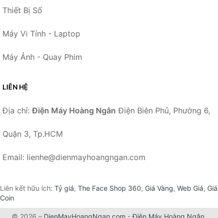
Thiết Bị Số
Máy Vi Tính - Laptop
Máy Ảnh - Quay Phim
LIÊN HỆ
Địa chỉ:
Điện Máy Hoàng Ngân
Điện Biên Phủ, Phường 6,
Quận 3, Tp.HCM
Email: lienhe@dienmayhoangngan.com
Liên kết hữu ích:
Tỷ giá
,
The Face Shop 360
,
Giá Vàng
,
Web Giá
,
Giá
Coin
© 2026 –
DienMayHoangNgan.com
-
Điện Máy Hoàng Ngân
.