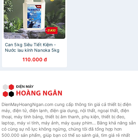
Can 5kg Siêu Tiết Kiệm -
Nước lau kính Nanoka 5kg
Siêu sạch, hạn chế bám bụi,
110.000 đ
không để lại vết sọc trên
kính
DienMayHoangNgan.com cung cấp thông tin giá cả thiết bị điện
máy, điện tử, điện lạnh, điện gia dụng, nội thất, ngoại thất, điện
thoại, máy tính bảng, thiết bị âm thanh, phụ kiện, thiết bị đeo,
laptop, máy vi tính, máy ảnh, máy quay phim... Bằng khả năng sẵn
có cùng sự nỗ lực không ngừng, chúng tôi đã tổng hợp hơn
500.000 sản phẩm, giúp bạn có thể so sánh giá, tìm giá rẻ nhất