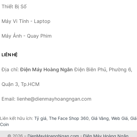
Thiết Bị Số
Máy Vi Tính - Laptop
Máy Ảnh - Quay Phim
LIÊN HỆ
Địa chỉ:
Điện Máy Hoàng Ngân
Điện Biên Phủ, Phường 6,
Quận 3, Tp.HCM
Email: lienhe@dienmayhoangngan.com
Liên kết hữu ích:
Tỷ giá
,
The Face Shop 360
,
Giá Vàng
,
Web Giá
,
Giá
Coin
© 2026 –
DienMayHoangNgan.com
-
Điện Máy Hoàng Ngân
.