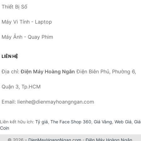
Thiết Bị Số
Máy Vi Tính - Laptop
Máy Ảnh - Quay Phim
LIÊN HỆ
Địa chỉ:
Điện Máy Hoàng Ngân
Điện Biên Phủ, Phường 6,
Quận 3, Tp.HCM
Email: lienhe@dienmayhoangngan.com
Liên kết hữu ích:
Tỷ giá
,
The Face Shop 360
,
Giá Vàng
,
Web Giá
,
Giá
Coin
© 2026 –
DienMayHoangNgan.com
-
Điện Máy Hoàng Ngân
.